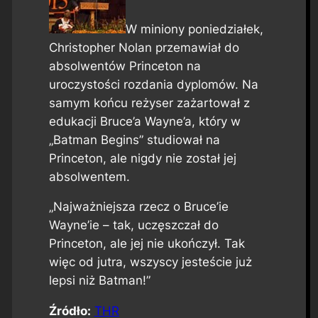
W miniony poniedziałek,
Christopher Nolan przemawiał do
absolwentów Princeton na
uroczystości rozdania dyplomów. Na
samym końcu reżyser zażartował z
edukacji Bruce’a Wayne’a, który w
„Batman Begins” studiował na
Princeton, ale nigdy nie został jej
absolwentem.
„Najważniejsza rzecz o Bruce’ie
Wayne’ie – tak, uczęszczał do
Princeton, ale jej nie ukończył. Tak
więc od jutra, wszyscy jesteście już
lepsi niż Batman!”
Źródło:
THR