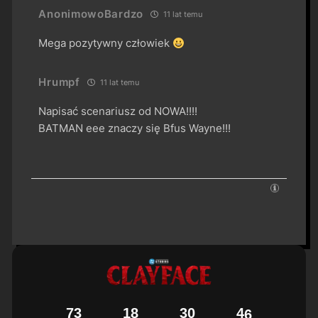
AnonimowoBardzo
11 lat temu
Mega pozytywny człowiek
Hrumpf
11 lat temu
Napisać scenariusz od NOWA!!!!
BATMAN eee znaczy się Bfus Wayne!!!
7
3
1
8
3
0
4
5