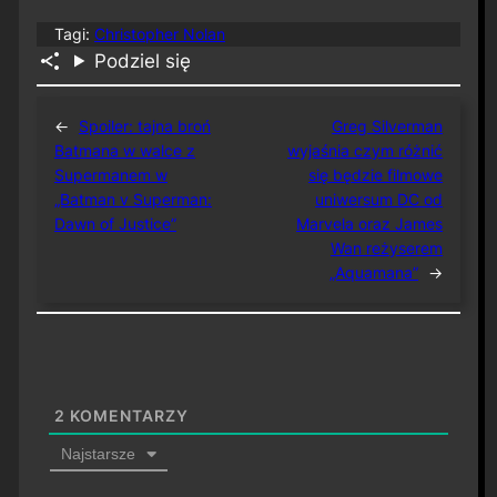
Tagi:
Christopher Nolan
Podziel się
←
Spoiler: tajna broń
Greg Silverman
Batmana w walce z
wyjaśnia czym różnić
Supermanem w
się będzie filmowe
„Batman v Superman:
uniwersum DC od
Dawn of Justice”
Marvela oraz James
Wan reżyserem
„Aquamana”
→
2
KOMENTARZY
Najstarsze