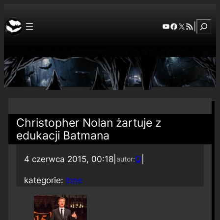
Szuka
YouTube
Facebook
X
RSS Feed
|
Christopher Nolan żartuje z
edukacji Batmana
4 czerwca 2015, 00:18
|
Q
|
autor:
kategorie:
Inne