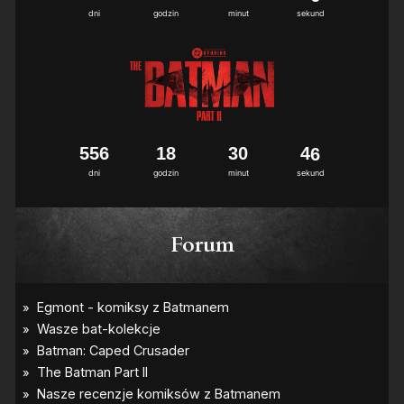
6
dni
godzin
minut
sekund
5
5
6
1
8
3
0
4
5
6
dni
godzin
minut
sekund
Forum