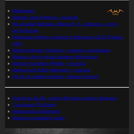
Wątpliwość
Batman: Dark Patterns – recenzja
Nie prześpij Batmana i Robina P. K. Johnsona + zimny
jak lód bonus
Najlepsze komiksy związane z Batmanem 2025 (Polska i
USA)
Batman Arkham: Clayface – recenzja, prezentacja
Batman i ukryty skarb Berniego Wrightsona
Batman: Full Moon (Pełnia) – recenzja
Batman and Robin: Memento – recenzja
30 lat od polskiej premiery „Batman Forever”
Powrót do lat 60. z okazji 60-lecia premiery Batmana
Z archiwum TM-Semic
Nawiązania do Batmana
Batman na kasetach video