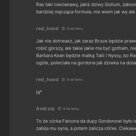
Ras taki nieciekawy, jakiś dziwy Gollum, żałos
bardziej męcząca formuła..nie wiem jak wy al
red_hood
8 lat temu
Jak nie dotrwasz, jak zaraz Bruce będzie p
robić gorszy, ale takie jakie ma być gotham, n
Barbara Kean będzie matką Talii i Nyssy, bo R
ogóle, poleciała na gordona jak dziwka na dolar
red_hood
8 lat temu
ją*
Andrzej
8 lat temu
To że córka Falcona da dupy Gordonowi było lo
zabija mu syna, a potem zalicza córke. Ciekaw