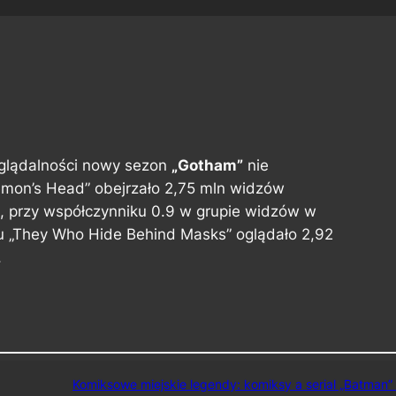
glądalności nowy sezon
„Gotham”
nie
mon’s Head” obejrzało 2,75 mln widzów
), przy współczynniku 0.9 w grupie widzów w
u „They Who Hide Behind Masks” oglądało 2,92
.
Komiksowe miejskie legendy: komiksy a serial „Batman” 