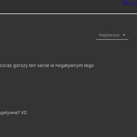
60-tyc
Najstarsze
 coraz gorszy ten serial w negatywnym tego
negatywne? XD