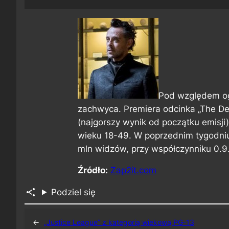
Pod względem o
zachwyca. Premiera odcinka „The De
(najgorszy wynik od początku emisji
wieku 18-49. W poprzednim tygodni
mln widzów, przy współczynniku 0.9
Źródło:
Zap2it.com
Podziel się
←
„Justice League” z kategorią wiekową PG-13