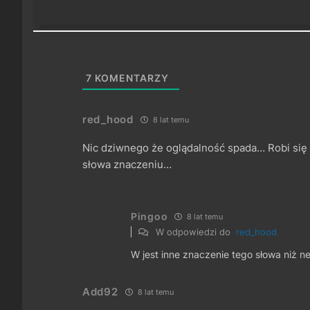
7
KOMENTARZY
red_hood
8 lat temu
Nic dziwnego że oglądalność spada… Robi się
słowa znaczeniu…
Pingoo
8 lat temu
W odpowiedzi do
red_hood
W jest inne znaczenie tego słowa niż 
Add92
8 lat temu