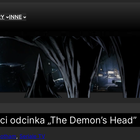
RY
INNE
ści odcinka „The Demon’s Head”
otham
, 
Seriale TV