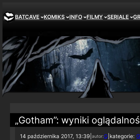
BATCAVE
KOMIKS
INFO
FILMY
SERIALE
G
„Gotham”: wyniki oglądalno
14 października 2017, 13:39
|
Q
|
kategorie:
G
autor: