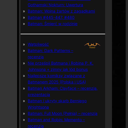
Gothamski Nokturn: Uwertura
Batman: Wojna żartów z zagadkami
Batman #445-447, #480
Batman: Śmierć w rodzinie
Wątpliwość
Batman: Dark Patterns –
recenzja
Nie prześpij Batmana i Robina P. K.
Johnsona + zimny jak lód bonus
Najlepsze komiksy związane z
Batmanem 2025 (Polska i USA)
Batman Arkham: Clayface – recenzja,
prezentacja
Batman i ukryty skarb Berniego
Wrightsona
Batman: Full Moon (Pełnia) – recenzja
Batman and Robin: Memento –
recenzja