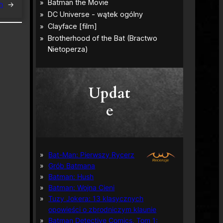
h
→
Updat
e
Bat-Man: Pierwszy Rycerz
Grób Batmana
Batman: Hush
Batman: Wojna Cieni
Tuzy Jokera: 13 klasycznych
opowieści o zbrodniczym klaunie
Batman Detective Comics, Tom 1: