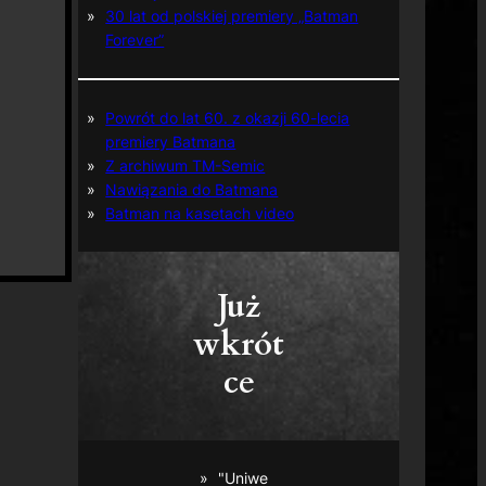
30 lat od polskiej premiery „Batman
Forever”
Powrót do lat 60. z okazji 60-lecia
premiery Batmana
Z archiwum TM-Semic
Nawiązania do Batmana
Batman na kasetach video
Już
wkrót
ce
"Uniwe