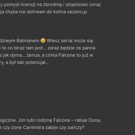
ny pomysł licencji na zbrodnię i stopniowo coraz
e ja chyba nie dotrwam do końca sezonu;p
rawdziwym Batmanem
Wiesz serial może się
ie to co teraz tam jest… zaraz będzie ze panna
as jak dyma… żenua, a córka Falcone to już w
y, a był taki potencjał…
giczne. Jim lubi rodzinę Falcone – ratuje Dona,
e czy żone Carmine’a zabije czy zaliczy?