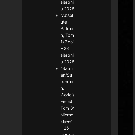
sierpni
a 2026
"Absol
ute
Batma
n, Tom
1: Zoo"
– 26
sierpni
a 2026
"Batm
an/Su
perma
n.
World’s
Finest,
Tom 6:
Niemo
żliwe"
– 26
sierpni