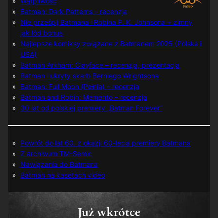
Wątpliwość
Batman: Dark Patterns – recenzja
Nie prześpij Batmana i Robina P. K. Johnsona + zimny
jak lód bonus
Najlepsze komiksy związane z Batmanem 2025 (Polska i
USA)
Batman Arkham: Clayface – recenzja, prezentacja
Batman i ukryty skarb Berniego Wrightsona
Batman: Full Moon (Pełnia) – recenzja
Batman and Robin: Memento – recenzja
30 lat od polskiej premiery „Batman Forever”
Powrót do lat 60. z okazji 60-lecia premiery Batmana
Z archiwum TM-Semic
Nawiązania do Batmana
Batman na kasetach video
Już wkrótce