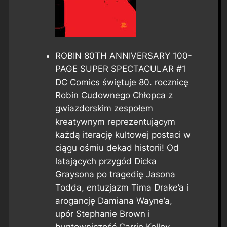
ROBIN 80TH ANNIVERSARY 100-
PAGE SUPER SPECTACULAR #1
DC Comics świętuje 80. rocznicę
Robin Cudownego Chłopca z
gwiazdorskim zespołem
kreatywnym reprezentującym
każdą iterację kultowej postaci w
ciągu ośmiu dekad historii! Od
latających przygód Dicka
Graysona po tragedię Jasona
Todda, entuzjazm Tima Drake’a i
arogancję Damiana Wayne’a,
upór Stephanie Brown i
buntowniczość Carrie Kelley –