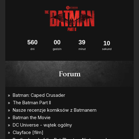
5
6
0
0
0
3
9
0
9
dni
godzin
minut
sekund
Forum