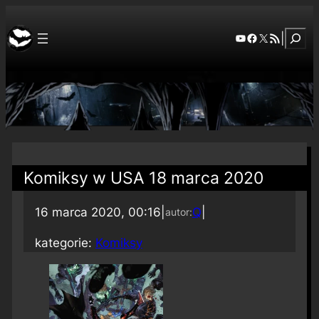
Szuka
YouTube
Facebook
X
RSS Feed
|
Komiksy w USA 18 marca 2020
16 marca 2020, 00:16
|
Q
|
autor:
kategorie:
Komiksy