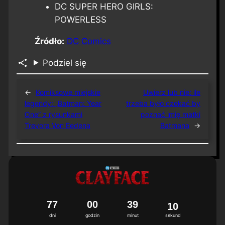
DC SUPER HERO GIRLS:
POWERLESS
Źródło:
DC Comics
Podziel się
←
Komiksowe miejskie
Uwierz lub nie: ile
legendy: „Batman: Year
trzeba było czekać by
One” z rysunkami
poznać imię matki
Trevora Von Eedena
Batmana
→
7
7
0
0
3
9
0
9
dni
godzin
minut
sekund