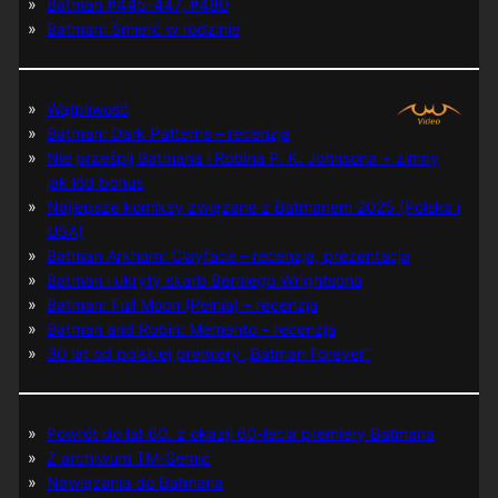
Batman #445-447, #480
Batman: Śmierć w rodzinie
Wątpliwość
Batman: Dark Patterns – recenzja
Nie prześpij Batmana i Robina P. K. Johnsona + zimny
jak lód bonus
Najlepsze komiksy związane z Batmanem 2025 (Polska i
USA)
Batman Arkham: Clayface – recenzja, prezentacja
Batman i ukryty skarb Berniego Wrightsona
Batman: Full Moon (Pełnia) – recenzja
Batman and Robin: Memento – recenzja
30 lat od polskiej premiery „Batman Forever”
Powrót do lat 60. z okazji 60-lecia premiery Batmana
Z archiwum TM-Semic
Nawiązania do Batmana