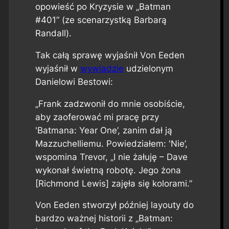
opowieść po Kryzysie w „Batman
#401” (ze scenarzystką Barbarą
Randall).
Tak całą sprawę wyjaśnił Von Eeden
wyjaśnił w
wywiadzie
udzielonym
Danielowi Bestowi:
„Frank zadzwonił do mnie osobiście,
aby zaoferować mi pracę przy
'Batmana: Year One’, zanim dał ją
Mazzuchelliemu. Powiedziałem: 'Nie’,
wspomina Trevor, „I nie żałuję – Dave
wykonał świetną robotę. Jego żona
[Richmond Lewis] zajęła się kolorami.”
Von Eeden stworzył później layouty do
bardzo ważnej historii z „Batman: