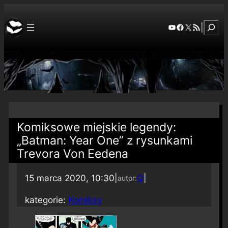
Szuka
YouTube
Facebook
X
RSS Feed
|
Komiksowe miejskie legendy:
„Batman: Year One” z rysunkami
Trevora Von Eedena
15 marca 2020, 10:30
|
Q
|
autor:
kategorie:
Komiksy