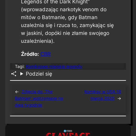
Legends of the Dark Knight”
(wprowadzając narkotyk venom do
mitów o Batmanie, gdy Batman
uzależnia się i rzuca to, zamykając się
w jaskini, dopóki nie złamie swojego
uzależnienia).
Źródło:
CBR
Tagi:
Komiksowe miejskie legendy
Podziel się
←
Zdjęcia do „The
Komiksy w USA 18
Batman” wstrzymane na
marca 2020
→
dwa tygodnie