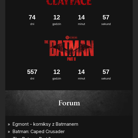
7
4
1
2
1
4
5
6
7
dni
godzin
minut
sekund
5
5
7
1
2
1
4
5
6
7
dni
godzin
minut
sekund
Forum