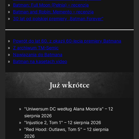
Batman: Full Moon (Pełnia) – recenzja
Batman and Robin: Memento – recenzja
30 lat od polskiej premiery „Batman Forever”
Powrót do lat 60. z okazji 60-lecia premiery Batmana
Z archiwum TM-Semic
Nawiązania do Batmana
Batman na kasetach video
Już wkrótce
"Uniwersum DC według Alana Moore'a" – 12
sierpnia 2026
"Injustice 2, Tom 1" – 12 sierpnia 2026
"Red Hood: Outlaws, Tom 5" – 12 sierpnia
2026