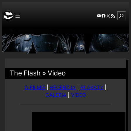
Szuka
YouTube
Facebook
X
RSS Feed
|
The Flash » Video
O FILMIE
|
RECENZJA
|
PLAKATY
|
GALERIA
|
VIDEO