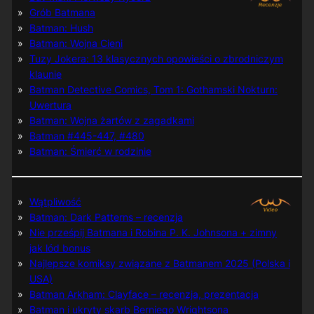
Grób Batmana
Batman: Hush
Batman: Wojna Cieni
Tuzy Jokera: 13 klasycznych opowieści o zbrodniczym
klaunie
Batman Detective Comics, Tom 1: Gothamski Nokturn:
Uwertura
Batman: Wojna żartów z zagadkami
Batman #445-447, #480
Batman: Śmierć w rodzinie
Wątpliwość
Batman: Dark Patterns – recenzja
Nie prześpij Batmana i Robina P. K. Johnsona + zimny
jak lód bonus
Najlepsze komiksy związane z Batmanem 2025 (Polska i
USA)
Batman Arkham: Clayface – recenzja, prezentacja
Batman i ukryty skarb Berniego Wrightsona