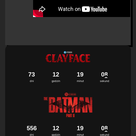
7
3
1
2
1
9
0
8
dni
godzin
minut
sekund
5
5
6
1
2
1
9
0
8
dni
godzin
minut
sekund