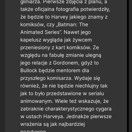
gliniarza. Pierwsze zdjęcia z planu, a
także oficjalna fotografia potwierdziły,
że będzie to Harvey jakiego znamy z
komiksów, czy „Batman: The
Animated Series”. Nawet jego
kapelusz wygląda jak żywcem
przeniesiony z kart komiksów. Ze
względu na fabułę zmianie ulegną
jego relacje z Gordonem, gdyż to
Bullock będzie mentorem dla
przyszłego komisarza. Wydaje się
również, że nie będzie niechlujny tak
jak to było przedstawione w serialu
animowanym. Wiele też wskazuje, że
zabraknie charakterystycznego cygara
w ustach Harveya. Jednakże pierwsze
wrażenia są jak najbardziej
pozytywne.