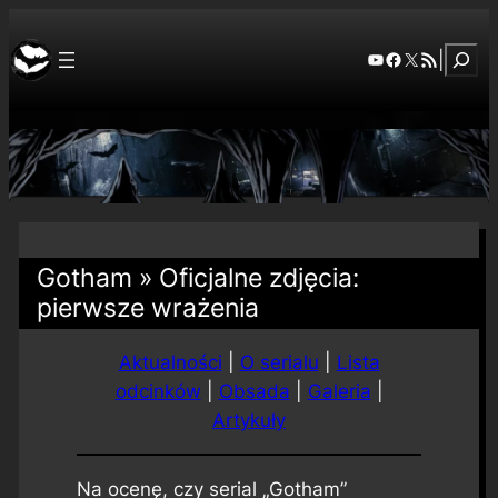
Szuka
YouTube
Facebook
X
RSS Feed
|
Gotham » Oficjalne zdjęcia:
pierwsze wrażenia
Aktualności
|
O serialu
|
Lista
odcinków
|
Obsada
|
Galeria
|
Artykuły
Na ocenę, czy serial „Gotham”