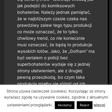
jak podejść do komiksowych
bohaterów. Należy jednak pamiętać,
że w najbliższym czasie czeka nas
prawdziwy zalew tego typu produkcji
co może oznaczać, że to tylko
chwilowy trend, co nie koniecznie
musi oznaczać, że będą to produkcje
wysokich lotów. Jako, że „Gotham” ma
być serialem o policji bez
superbohaterów wydaje się z jednej
strony ułatwieniem, ale z drugiej
pewną przeszkodą, bo czym taka
produkcja miałby się różnić od ich
kryminalnych seriali. Ale czy twórcom
Strona używa ciasteczek (cookies). Korzystając ze strony
uda się zrobić dobry serial z
wyrażasz zgodę na używanie cookies, zgodnie z aktualnymi
bohaterami znanymi z komiksów o
ustawieniami przeglądarki.
więcej
Akceptuj
Reject
tym przekonamy się dopiero jesienią,