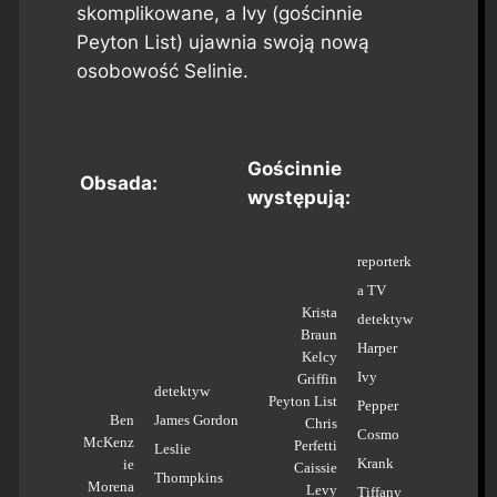
skomplikowane, a Ivy (gościnnie
Peyton List) ujawnia swoją nową
osobowość Selinie.
Gościnnie
Obsada:
występują:
reporterk
a TV
Krista
detektyw
Braun
Harper
Kelcy
Ivy
Griffin
detektyw
Peyton List
Pepper
Ben
James Gordon
Chris
Cosmo
McKenz
Perfetti
Leslie
Krank
ie
Caissie
Thompkins
Morena
Levy
Tiffany