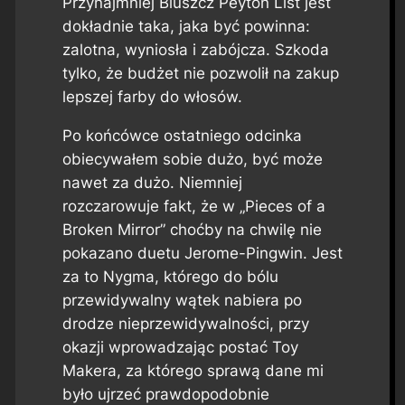
Przynajmniej Bluszcz Peyton List jest
dokładnie taka, jaka być powinna:
zalotna, wyniosła i zabójcza. Szkoda
tylko, że budżet nie pozwolił na zakup
lepszej farby do włosów.
Po końcówce ostatniego odcinka
obiecywałem sobie dużo, być może
nawet za dużo. Niemniej
rozczarowuje fakt, że w „Pieces of a
Broken Mirror” choćby na chwilę nie
pokazano duetu Jerome-Pingwin. Jest
za to Nygma, którego do bólu
przewidywalny wątek nabiera po
drodze nieprzewidywalności, przy
okazji wprowadzając postać Toy
Makera, za którego sprawą dane mi
było ujrzeć prawdopodobnie