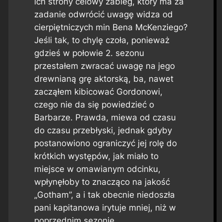
ich strony celowy zabieg, który ma za
zadanie odwrócić uwagę widza od
cierpiętniczych min Bena McKenziego?
Jeśli tak, to chylę czoła, ponieważ
gdzieś w połowie 2. sezonu
przestałem zwracać uwagę na jego
drewnianą grę aktorską, ba, nawet
zacząłem kibicować Gordonowi,
czego nie da się powiedzieć o
Barbarze. Prawda, miewa od czasu
do czasu przebłyski, jednak gdyby
postanowiono ograniczyć jej rolę do
krótkich występów, jak miało to
miejsce w omawianym odcinku,
wpłynęłoby to znacząco na jakość
„Gotham”, a i tak obecnie niedoszła
pani kapitanowa irytuje mniej, niż w
poprzednim sezonie.