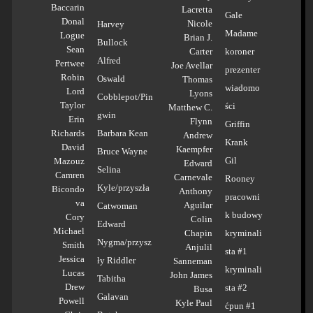
Baccarin
Lacretta
Gale
Donal
Nicole
Harvey
Madame
Logue
Brian J.
Bullock
Sean
Carter
koroner
Alfred
Pertwee
Joe Avellar
prezenter
Robin
Oswald
Thomas
wiadomo
Lord
Lyons
Cobblepot/Pin
Taylor
ści
Matthew C.
gwin
Erin
Flynn
Griffin
Richards
Barbara Kean
Andrew
Krank
David
Kaempfer
Bruce Wayne
Gil
Mazouz
Edward
Selina
Camren
Carnevale
Rooney
Kyle/przyszła
Bicondo
Anthony
pracowni
va
Aguilar
Catwoman
k budowy
Cory
Colin
Edward
Michael
Chapin
kryminali
Nygma/przysz
Smith
Anjulil
sta #1
Jessica
ły Riddler
Sanneman
kryminali
Lucas
John James
Tabitha
Drew
sta #2
Busa
Galavan
Powell
Kyle Paul
ćpun #1