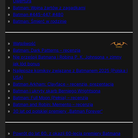
Uwertura
Batman: Wojna żartów z zagadkami
Batman #445-447, #480
Batman: Śmierć w rodzinie
Wątpliwość
Batman: Dark Patterns – recenzja
Nie prześpij Batmana i Robina P. K. Johnsona + zimny
jak lód bonus
Najlepsze komiksy związane z Batmanem 2025 (Polska i
USA)
Batman Arkham: Clayface – recenzja, prezentacja
Batman i ukryty skarb Berniego Wrightsona
Batman: Full Moon (Pełnia) – recenzja
Batman and Robin: Memento – recenzja
30 lat od polskiej premiery „Batman Forever”
Powrót do lat 60. z okazji 60-lecia premiery Batmana