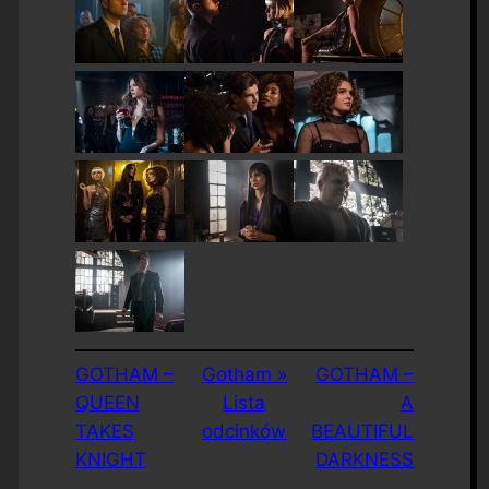
GOTHAM –
Gotham »
GOTHAM –
QUEEN
Lista
A
TAKES
odcinków
BEAUTIFUL
KNIGHT
DARKNESS