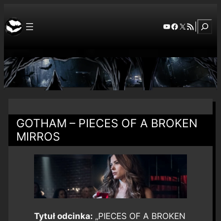
Szuka
YouTube
Facebook
X
RSS Feed
|
GOTHAM – PIECES OF A BROKEN
MIRROS
Tytuł odcinka:
„PIECES OF A BROKEN