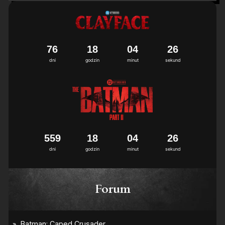
7
6
1
8
0
4
2
5
6
dni
godzin
minut
sekund
5
5
9
1
8
0
4
2
5
6
dni
godzin
minut
sekund
Forum