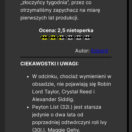
„złoczyńcy tygodnia”, przez co
otrzymaliśmy zapychacz na miarę
pierwszych lat produkcji.
Ocena: 2,5 nietoperka
Autor:
Eobard
CIEKAWOSTKI I UWAGI:
W odcinku, chociaż wymienieni w
obsadzie, nie pojawiają się Robin
Lord Taylor, Crystal Reed i
Alexander Siddig.
Peyton List (32l.) jest starsza
jedynie o dwa lata od
poprzedniej odtwórczyni roli Ivy
(30l.), Maggie Gehy.