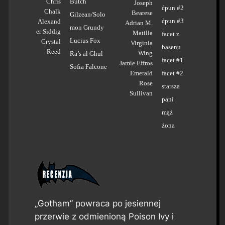
Chris
Butch
Joseph
ćpun #2
Chalk
Bearese
Gilzean/Solo
ćpun #3
Alexand
Adrian M.
mon Grundy
er Siddig
Matilla
facet z
Lucius Fox
Crystal
Virginia
basenu
Reed
Wing
Ra’s al Ghul
facet #1
Jamie Effros
Sofia Falcone
Emerald
facet #2
Rose
starsza
Sullivan
pani
mąż
żona
„Gotham” powraca po jesiennej
przerwie z odmienioną Poison Ivy i