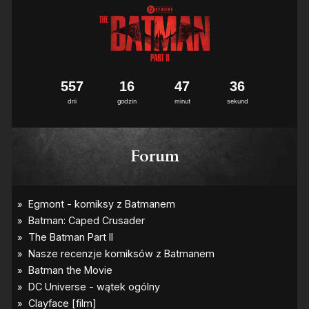
5
5
7
1
6
4
7
3
5
dni
godzin
minut
sekund
Forum