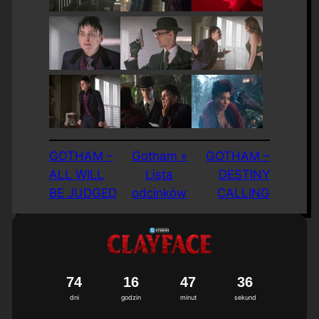
GOTHAM –
Gotham »
GOTHAM –
ALL WILL
Lista
DESTINY
BE JUDGED
odcinków
CALLING
7
4
1
6
4
7
3
5
dni
godzin
minut
sekund