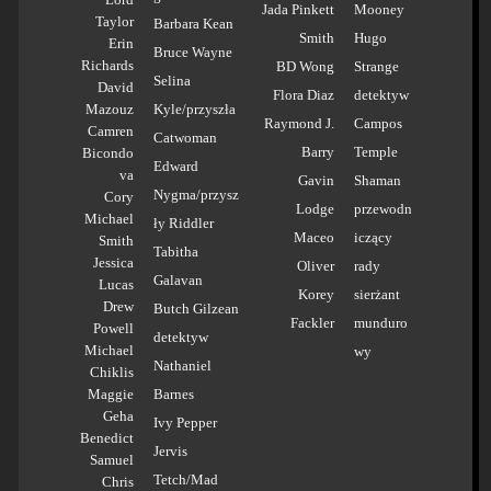
Jada Pinkett
Mooney
Taylor
Barbara Kean
Smith
Hugo
Erin
Bruce Wayne
Richards
BD Wong
Strange
Selina
David
Flora Diaz
detektyw
Mazouz
Kyle/przyszła
Raymond J.
Campos
Camren
Catwoman
Barry
Temple
Bicondo
Edward
va
Gavin
Shaman
Nygma/przysz
Cory
Lodge
przewodn
Michael
ły Riddler
Maceo
iczący
Smith
Tabitha
Jessica
Oliver
rady
Galavan
Lucas
Korey
sierżant
Drew
Butch Gilzean
Fackler
munduro
Powell
detektyw
Michael
wy
Nathaniel
Chiklis
Maggie
Barnes
Geha
Ivy Pepper
Benedict
Jervis
Samuel
Tetch/Mad
Chris