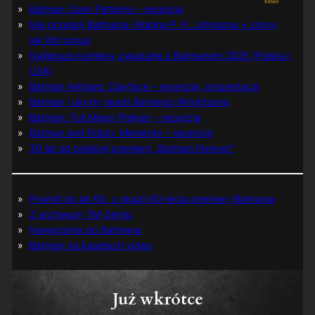
Batman: Dark Patterns – recenzja
Nie prześpij Batmana i Robina P. K. Johnsona + zimny
jak lód bonus
Najlepsze komiksy związane z Batmanem 2025 (Polska i
USA)
Batman Arkham: Clayface – recenzja, prezentacja
Batman i ukryty skarb Berniego Wrightsona
Batman: Full Moon (Pełnia) – recenzja
Batman and Robin: Memento – recenzja
30 lat od polskiej premiery „Batman Forever”
Powrót do lat 60. z okazji 60-lecia premiery Batmana
Z archiwum TM-Semic
Nawiązania do Batmana
Batman na kasetach video
Już wkrótce