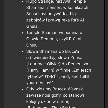
Hugo Strange, nazywa Temple
Shamana „sensei”, w komiksach
Sensei był przywódcą Ligi
zabójców i prawą ręką Ra’s Al
Ghula.
Temple Shaman wspomina o
Głowie Demona, czyli Ra’s al
Ghulu.
Słowa Shamana do Bruce’a
odzwierciedlają słowa Zeusa
(Laurence Olivier) do Perseusza
(Harry Hamlin) w filmie „Zmierzch
tytanów” (1981):
„Find, and fulfill
your destiny!”
.
Gdy widzimy Bruce’a Wayne’a
zawsze nosi golfy, co stanowi
kolejny ukłon w stronę
„Batmanów” Tima Burtona.