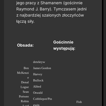
jego pracy z Shamanem (gościnnie
Raymond J. Barry). Tymczasem jedni
z najbardziej szalonych złoczyńców
łączą siły.
Gościnnie
Obsada:
występują:
detektyw
Ben
James Gordon
McKenzi
Harvey
e
Bullock
Donal
Alfred
Logue
Sean
Oswald
Pertwee
Cobblepot/Pin
Robin
Fish
gwin
Lord