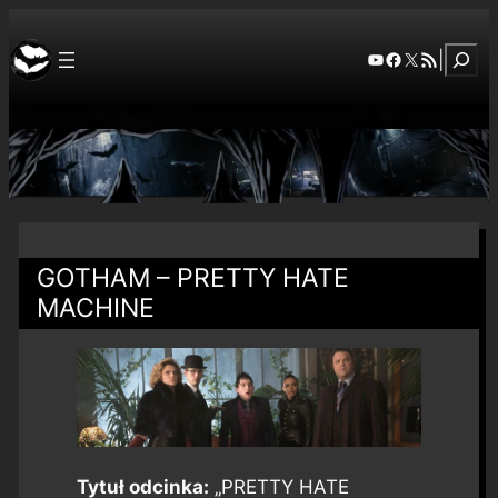
Szuka
YouTube
Facebook
X
RSS Feed
|
GOTHAM – PRETTY HATE
MACHINE
Tytuł odcinka:
„PRETTY HATE