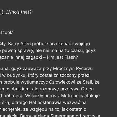
j):
„Who’s that?”
l tool.”
ity. Barry Allen próbuje przekonać swojego
 pewną sprawę, ale nie ma na to czasu, gdyż
iązanie innej zagadki – kim jest Flash?
ana, gdyż zauważa przy Mrocznym Rycerzu
ł w budynku, który został zniszczony przez
próbuje wytłumaczyć Człowiekowi ze Stali, że
mym osobnikiem, ale rozmowę przerywa Green
 bohatera. Wściekły heros z Metropolis atakuje
 siłą, dlatego Hal postanawia wezwać na
iechętnie, ze względu na to, jak ostatnio
ną akcję. Barry odciąga Supermana od reszty, a