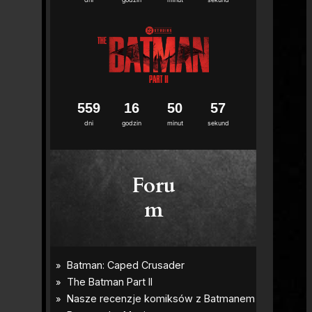
5
5
9
1
6
5
0
5
6
dni
godzin
minut
sekund
Foru
m