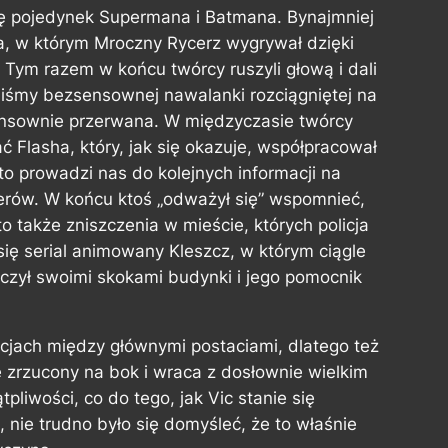
ię pojedynek Supermana i Batmana. Bynajmniej
a, w którym Mroczny Rycerz wygrywał dzięki
ym razem w końcu twórcy ruszyli głową i dali
aliśmy bezsensownej nawalanki rozciągniętej na
sensownie przerwana. W międzyczasie twórcy
 Flasha, który, jak się okazuje, współpracował
to prowadzi nas do kolejnych informacji na
erów. W końcu ktoś „odważył się” wspomnieć,
 także zniszczenia w mieście, których policja
się serial animowany
Kleszcz
, w którym ciągle
czył swoimi skokami budynki i jego pomocnik
cjach między głównymi postaciami, dlatego też
 zrzucony na bok i wraca z dosłownie wielkim
liwości, co do tego, jak Vic stanie się
 nie trudno było się domyśleć, że to właśnie