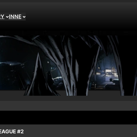
RY
INNE
EAGUE #2