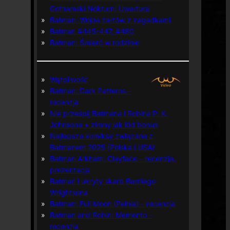
Gothamski Nokturn: Uwertura
Batman: Wojna żartów z zagadkami
Batman #445-447, #480
Batman: Śmierć w rodzinie
Wątpliwość
Batman: Dark Patterns –
recenzja
Nie prześpij Batmana i Robina P. K.
Johnsona + zimny jak lód bonus
Najlepsze komiksy związane z
Batmanem 2025 (Polska i USA)
Batman Arkham: Clayface – recenzja,
prezentacja
Batman i ukryty skarb Berniego
Wrightsona
Batman: Full Moon (Pełnia) – recenzja
Batman and Robin: Memento –
recenzja