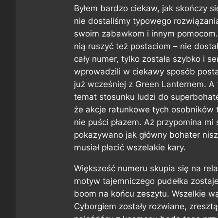
Byłem bardzo ciekaw, jak skończy s
nie dostaliśmy typowego rozwiązani
swoim zabawkom i innym pomocom. T
nią ruszyć też postaciom – nie dost
cały numer, tylko została szybko i 
wprowadzili w ciekawy sposób postać
już wcześniej z Green Lanternem. A 
temat stosunku ludzi do superbohat
że akcje ratunkowe tych osobników to
nie puści płazem. Aż przypomina mi 
pokazywano jak główny bohater nisz
musiał płacić wszelakie kary.
Większość numeru skupia się na rela
motyw tajemniczego pudełka zostaje
boom na końcu zeszytu. Wszelkie wątp
Cyborgiem zostały rozwiane, zresztą,