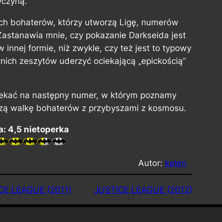
yczyną.
ch bohaterów, którzy utworzą Ligę, numerów
 Zastanawia mnie, czy pokazanie Darkseida jest
nnej formie, niż zwykle, czy też jest to typowy
tnich zeszytów uderzyć ociekającą „epickością”
czekać na następny numer, w którym poznamy
ą walkę bohaterów z przybyszami z kosmosu.
: 4,5 nietoperka
Autor:
kelen
CE LEAGUE (2011)
JUSTICE LEAGUE (2012)