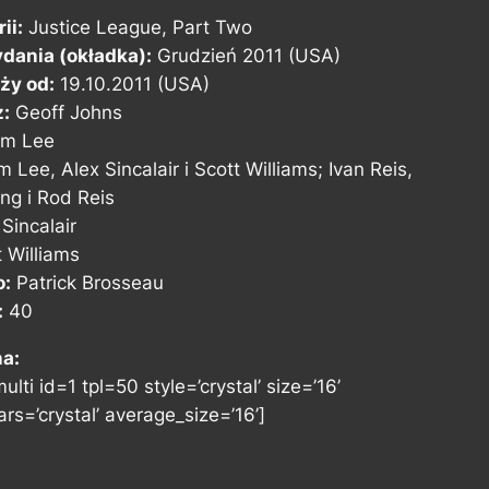
ii:
Justice League, Part Two
dania (okładka):
Grudzień 2011 (USA)
ży od:
19.10.2011 (USA)
z:
Geoff Johns
im Lee
m Lee, Alex Sincalair i Scott Williams; Ivan Reis,
ng i Rod Reis
Sincalair
 Williams
o:
Patrick Brosseau
:
40
na:
ulti id=1 tpl=50 style=’crystal’ size=’16’
rs=’crystal’ average_size=’16’]