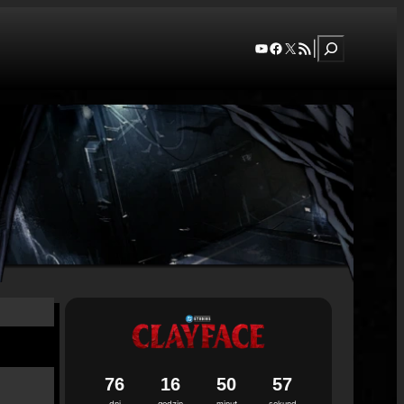
Szukaj
YouTube
Facebook
X
RSS Feed
|
7
6
1
6
5
0
5
6
dni
godzin
minut
sekund