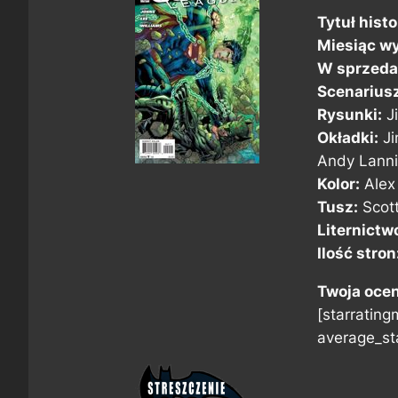
Tytuł histor
Miesiąc wy
W sprzeda
Scenarius
Rysunki:
J
Okładki:
Ji
Andy Lanni
Kolor:
Alex 
Tusz:
Scott
Liternictw
Ilość stron
Twoja oce
[starratingm
average_sta