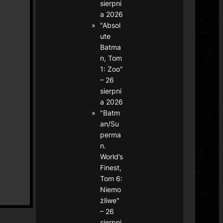
sierpni
a 2026
"Absol
ute
Batma
n, Tom
1: Zoo"
– 26
sierpni
a 2026
"Batm
an/Su
perma
n.
World’s
Finest,
Tom 6:
Niemo
żliwe"
– 26
sierpni