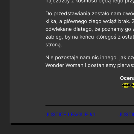
najeźdźcy z kosmosu będą tego prz
Do przedstawiania zostało nam dwó
kilka, a głównego złego wciąż brak.
odwlekane dlatego, że poznamy go w i
zabieg, by na końcu któregoś z osta
stroną.
Nie pozostaje nam nic innego, jak 
Wonder Woman i dostaniemy pierwsz
Ocena
JUSTICE LEAGUE #1
JUSTI