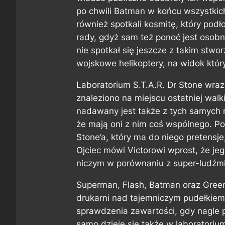
po chwili Batman w końcu wszystkich
również spotkali kosmitę, który podł
rady, gdyż sam też ponoć jest osob
nie spotkał się jeszcze z takim stwo
wojskowe helikoptery, na widok któr
Laboratorium S.T.A.R. Dr Stone wraz
znaleziono na miejscu ostatniej wal
nadawany jest także z tych samych m
że mają oni z nim coś wspólnego. Po
Stone’a, który ma do niego pretensje
Ojciec mówi Victorowi wprost, że je
niczym w porównaniu z super-ludźmi 
Superman, Flash, Batman oraz Green
drukarni nad tajemniczym pudełkiem
sprawdzenia zawartości, gdy nagle 
samo dzieję się także w laboratorium