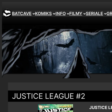
BATCAVE
KOMIKS
INFO
FILMY
SERIALE
G
JUSTICE LEAGUE #2
JUSTICE L