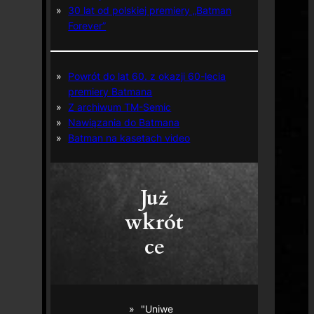
30 lat od polskiej premiery „Batman
Forever”
Powrót do lat 60. z okazji 60-lecia
premiery Batmana
Z archiwum TM-Semic
Nawiązania do Batmana
Batman na kasetach video
Już
wkrót
ce
"Uniwe