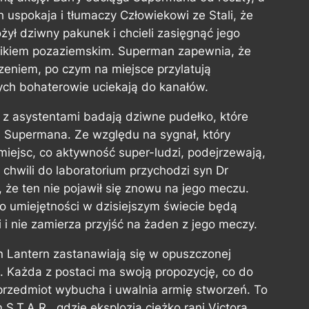
 uspokaja i tłumaczy Człowiekowi ze Stali, że
ożył dziwny pakunek i chcieli zasięgnąć jego
nikiem pozaziemskim. Superman zapewnia, że
rzeniem, po czym na miejsce przylatują
ych bohaterowie uciekają do kanałów.
 z asystentami badają dziwne pudełko, które
ki Supermana. Ze względu na sygnał, który
iejsc, co aktywność super-ludzi, podejrzewają,
 chwili do laboratorium przychodzi syn Dr
, że ten nie pojawił się znowu na jego meczu.
go umiejętności w dzisiejszym świecie będą
i nie zamierza przyjść na żaden z jego meczy.
 Lantern zastanawiają się w opuszczonej
. Każda z postaci ma swoją propozycję, co do
przedmiot wybucha i uwalnia armię stworzeń. To
 S.T.A.R., gdzie eksplozja ciężko rani Victora…