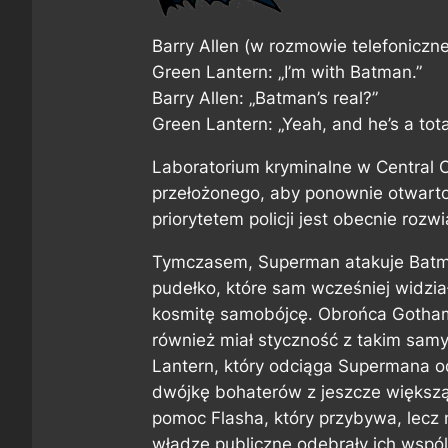
Barry Allen (w rozmowie telefoniczne
Green Lantern:
„I’m with Batman.”
Barry Allen:
„Batman’s real?”
Green Lantern:
„Yeah, and he’s a tota
Laboratorium kryminalne w Central C
przełożonego, aby ponownie otwarto
priorytetem policji jest obecnie rozw
Tymczasem, Superman atakuje Batm
pudełko, które sam wcześniej widzia
kosmitę samobójcę. Obrońca Gotham 
również miał styczność z takim sa
Lantern, który odciąga Supermana od
dwójkę bohaterów z jeszcze większą
pomoc Flasha, który przybywa, lecz n
władze publiczne odebrały ich wspól