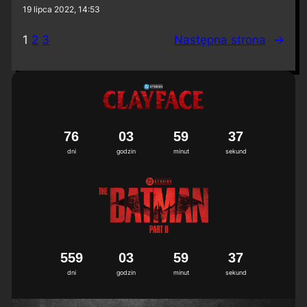
19 lipca 2022, 14:53
1
2
3
Następna strona
→
7
6
0
3
5
9
3
6
7
dni
godzin
minut
sekund
5
5
9
0
3
5
9
3
6
7
dni
godzin
minut
sekund