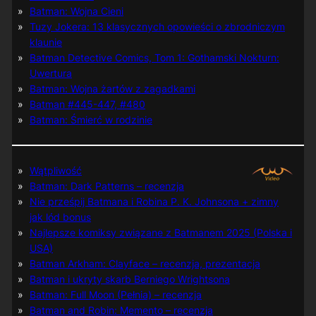
Batman: Wojna Cieni
Tuzy Jokera: 13 klasycznych opowieści o zbrodniczym
klaunie
Batman Detective Comics, Tom 1: Gothamski Nokturn:
Uwertura
Batman: Wojna żartów z zagadkami
Batman #445-447, #480
Batman: Śmierć w rodzinie
Wątpliwość
Batman: Dark Patterns – recenzja
Nie prześpij Batmana i Robina P. K. Johnsona + zimny
jak lód bonus
Najlepsze komiksy związane z Batmanem 2025 (Polska i
USA)
Batman Arkham: Clayface – recenzja, prezentacja
Batman i ukryty skarb Berniego Wrightsona
Batman: Full Moon (Pełnia) – recenzja
Batman and Robin: Memento – recenzja