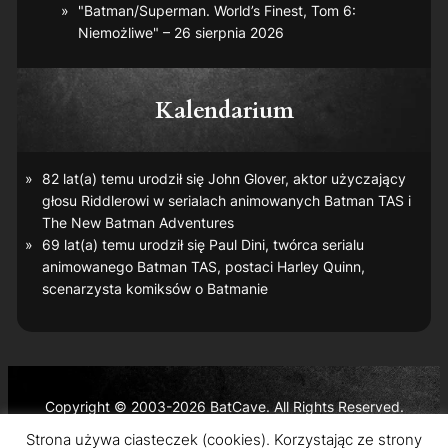
"Batman/Superman. World’s Finest, Tom 6:
Niemożliwe" – 26 sierpnia 2026
Kalendarium
82 lat(a) temu urodził się John Glover, aktor użyczający
głosu Riddlerowi w serialach animowanych
Batman TAS
i
The New Batman Adventures
69 lat(a) temu urodził się Paul Dini, twórca serialu
animowanego
Batman TAS
, postaci Harley Quinn,
scenarzysta komiksów o Batmanie
Copyright © 2003-2026 BatCave. All Rights Reserved.
Batman and all related characters and elements are the
Strona używa ciasteczek (cookies). Korzystając ze strony