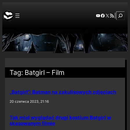
Szuka
YouTube
Facebook
X
RSS Feed
|
Tag:
Batgirl – Film
„Batgirl”: Batman na zakulisowych zdjęciach
20 czerwca 2023, 21:16
Tak miał wyglądać drugi kostium Batgirl w
skasowanym filmie