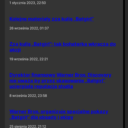
1 stycznia 2023, 22:50
Kolejne materiały zza kulis „Batgirl”
26 września 2022, 01:37
Zza kulis „Batgirl”: tak bohaterka wkracza do
akcji
19 września 2022, 22:21
Dyrektor finansowy Warner Bros. Discovery
nie uważa by przez skasowanie „Batgirl”
ucierpiała reputacja studia
8 września 2022, 23:58
Warner Bros. organizuje specjalne pokazy
„Batgirl” dla obsady i ekipy
25 sierpnia 2022, 21:12