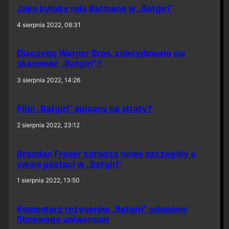
Jaka byłaby rola Batmana w „Batgirl”
4 sierpnia 2022, 08:31
Dlaczego Warner Bros. zdecydowało się
skasować „Batgirl”?
3 sierpnia 2022, 14:26
Film „Batgirl” spisany na straty?
2 sierpnia 2022, 23:12
Brendan Fraser zdradza nowe szczegóły o
swoje postaci w „Batgirl”
1 sierpnia 2022, 13:50
Komentarz reżyserów „Batgirl” odnośnie
filmowego uniwersum