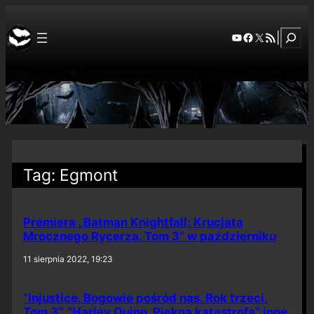
Szuka
YouTube
Facebook
X
RSS Feed
|
Tag:
Egmont
Premiera „Batman Knightfall: Krucjata
Mrocznego Rycerza. Tom 3” w październiku
11 sierpnia 2022, 19:23
“Injustice. Bogowie pośród nas. Rok trzeci.
Tom 3”, “Harley Quinn. Piękna katastrofa” inne