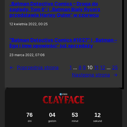
„Batman Detective Comics – Droga do
zagłady. Tom 6” i „Batman Biały Rycerz
przedstawia Harley Quinn” w czerwcu
12 kwietnia 2022, 00:25
“Batman Detective Comics #1027” i „Batman –
Ego i inne opowieści” już sprzedaży
23 marca 2022, 07:06
←
Poprzednia strona
1
…
8
9
10
11
12
…
25
Następna strona
→
7
6
0
4
5
3
1
1
2
dni
godzin
minut
sekund