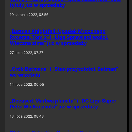
tytuły już w sprzedaży
10 sierpnia 2022, 08:56
„Batman Knightfall: Upadek Mrocznego
Rycerza. Tom 2” i „Liga Sprawiedliwości.
Wieczna zima” już w sprzedaży
27 lipca 2022, 07:27
„Grób Batmana” i „Stan przyszłości. Batman”
we wrześniu
14 lipca 2022, 00:05
„Dceased. Martwa planeta” i „DC Liga Super-
Pets: Wielka psota” już w sprzedaży
13 lipca 2022, 08:48