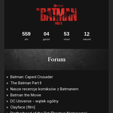
5
5
9
0
4
5
3
1
1
2
dni
godzin
minut
sekund
Forum