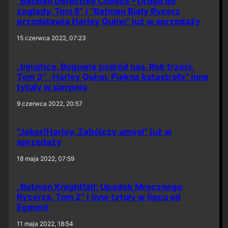
“Batman Detective Comics – Droga do
zagłady. Tom 6” i “Batman Biały Rycerz
przedstawia Harley Quinn” już w sprzedaży
15 czerwca 2022, 07:23
„Injustice. Bogowie pośród nas. Rok trzeci.
Tom 3”, „Harley Quinn. Piękna katastrofa” inne
tytuły w sierpniu
9 czerwca 2022, 20:57
“Joker/Harley. Zabójczy umysł” już w
sprzedaży
18 maja 2022, 07:59
„Batman Knightfall: Upadek Mrocznego
Rycerza. Tom 2” i inne tytuły w lipcu od
Egmont
11 maja 2022, 18:54