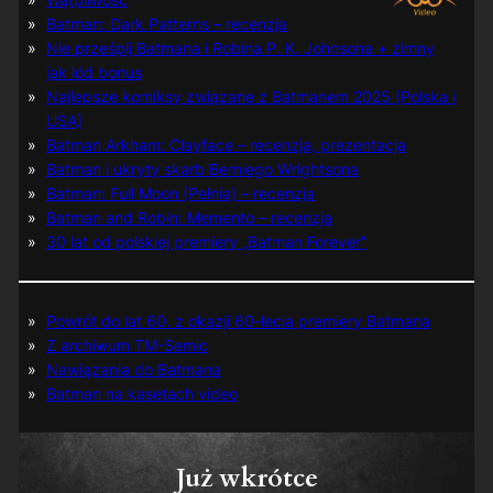
Batman: Dark Patterns – recenzja
Nie prześpij Batmana i Robina P. K. Johnsona + zimny
jak lód bonus
Najlepsze komiksy związane z Batmanem 2025 (Polska i
USA)
Batman Arkham: Clayface – recenzja, prezentacja
Batman i ukryty skarb Berniego Wrightsona
Batman: Full Moon (Pełnia) – recenzja
Batman and Robin: Memento – recenzja
30 lat od polskiej premiery „Batman Forever”
Powrót do lat 60. z okazji 60-lecia premiery Batmana
Z archiwum TM-Semic
Nawiązania do Batmana
Batman na kasetach video
Już wkrótce