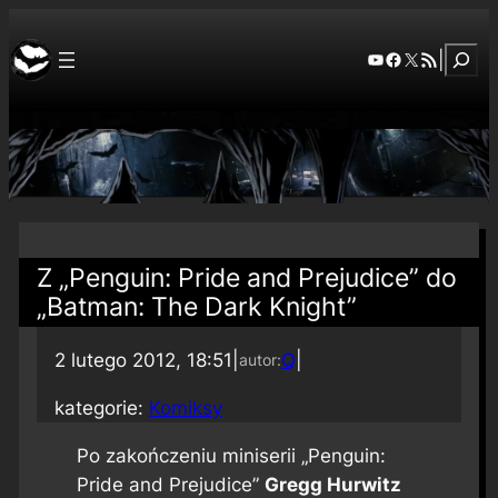
Szuka
YouTube
Facebook
X
RSS Feed
|
Z „Penguin: Pride and Prejudice” do
„Batman: The Dark Knight”
2 lutego 2012, 18:51
|
Q
|
autor:
kategorie:
Komiksy
Po zakończeniu miniserii „Penguin:
Pride and Prejudice”
Gregg Hurwitz