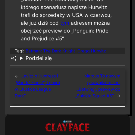
którego scenariusz napisze Hurwitz
trafi do sprzedaży w USA w czerwcu,
ale już dziś pod
tym
adresem można
obejrzeć preview do „Penguin: Pride
and Prejudice #5”.
Tagi:
Batman: The Dark Knight
Gregg Hurwitz
Podziel się
←
Levitz o Huntress i
Marcus To nowym
„Worlds’ Finest”, Lemire
rysownikiem serii
w „Justice League
„Batwing”, preview do
Dark”
„Suicide Squad #6”
→