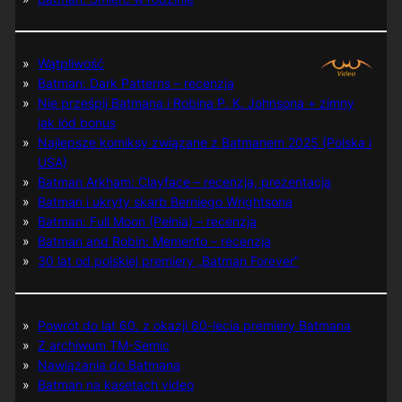
Wątpliwość
Batman: Dark Patterns – recenzja
Nie prześpij Batmana i Robina P. K. Johnsona + zimny
jak lód bonus
Najlepsze komiksy związane z Batmanem 2025 (Polska i
USA)
Batman Arkham: Clayface – recenzja, prezentacja
Batman i ukryty skarb Berniego Wrightsona
Batman: Full Moon (Pełnia) – recenzja
Batman and Robin: Memento – recenzja
30 lat od polskiej premiery „Batman Forever”
Powrót do lat 60. z okazji 60-lecia premiery Batmana
Z archiwum TM-Semic
Nawiązania do Batmana
Batman na kasetach video