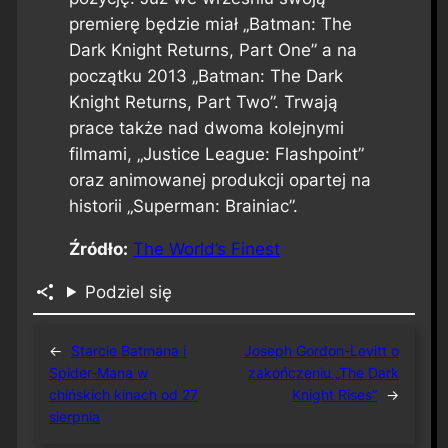
premierę będzie miał „Batman: The
Dark Knight Returns, Part One” a na
początku 2013 „Batman: The Dark
Knight Returns, Part Two”. Trwają
prace także nad dwoma kolejnymi
filmami, „Justice League: Flashpoint”
oraz animowanej produkcji opartej na
historii „Superman: Brainiac”.
Źródło:
The World’s Finest
Podziel się
←
Starcie Batmana i
Joseph Gordon-Levitt o
Spider-Mana w
zakończeniu „The Dark
chińskich kinach od 27
Knight Rises”
→
sierpnia