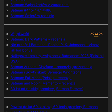
Batman: Wojna żartów z zagadkami
Batman #445-447, #480
Batman: Śmierć w rodzinie
Wątpliwość
Batman: Dark Patterns – recenzja
Nie prześpij Batmana i Robina P. K. Johnsona + zimny
jak lód bonus
Najlepsze komiksy związane z Batmanem 2025 (Polska i
USA)
Batman Arkham: Clayface – recenzja, prezentacja
Batman i ukryty skarb Berniego Wrightsona
Batman: Full Moon (Pełnia) – recenzja
Batman and Robin: Memento – recenzja
30 lat od polskiej premiery „Batman Forever”
Powrót do lat 60. z okazji 60-lecia premiery Batmana