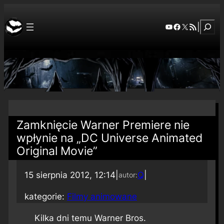
Szuka
YouTube
Facebook
X
RSS Feed
|
Zamknięcie Warner Premiere nie
wpłynie na „DC Universe Animated
Original Movie”
15 sierpnia 2012, 12:14
|
Q
|
autor:
kategorie:
Filmy animowane
Kilka dni temu Warner Bros.