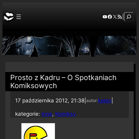
Szuka
YouTube
Facebook
X
RSS Feed
|
Prosto z Kadru – O Spotkaniach
Komiksowych
17 października 2012, 21:38
|
kelen
|
autor:
kategorie:
Inne
, 
Komiksy