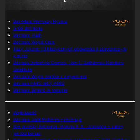
Bat-Man: Pierwszy Rycerz
Grób Batmana
Batman: Hush
Batman: Wojna Cieni
Tuzy Jokera: 13 klasycznych opowieści o zbrodniczym
klaunie
Batman Detective Comics, Tom 1: Gothamski Nokturn:
Uwertura
Batman: Wojna żartów z zagadkami
Batman #445-447, #480
Batman: Śmierć w rodzinie
Wątpliwość
Batman: Dark Patterns – recenzja
Nie prześpij Batmana i Robina P. K. Johnsona + zimny
jak lód bonus
Najlepsze komiksy związane z Batmanem 2025 (Polska i