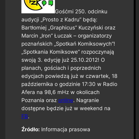
Gośćmi 250. odcinku
audycji „Prosto z Kadru” będą:
Bartłomiej „Graphicus” Kuczyński oraz
Marcin „Iron” Łuczak – organizatorzy
poznańskich „Spotkań Komiksowych”!
„Spotkania Komiksowe” rozpoczynają
swoją 3. edycję już 25.10.2012! O
planach, gościach i poprzednich
edycjach powiedzą już w czwartek, 18
października o godzinie 17:30 w Radio
Afera na 98,6 mHz w okolicach
Poznania oraz
online
. Nagranie
dostępne będzie już w weekend na
FB
.
Źródło:
Informacja prasowa