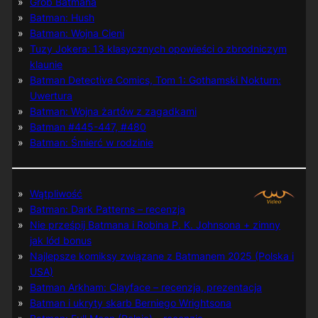
Grób Batmana
Batman: Hush
Batman: Wojna Cieni
Tuzy Jokera: 13 klasycznych opowieści o zbrodniczym
klaunie
Batman Detective Comics, Tom 1: Gothamski Nokturn:
Uwertura
Batman: Wojna żartów z zagadkami
Batman #445-447, #480
Batman: Śmierć w rodzinie
Wątpliwość
Batman: Dark Patterns – recenzja
Nie prześpij Batmana i Robina P. K. Johnsona + zimny
jak lód bonus
Najlepsze komiksy związane z Batmanem 2025 (Polska i
USA)
Batman Arkham: Clayface – recenzja, prezentacja
Batman i ukryty skarb Berniego Wrightsona