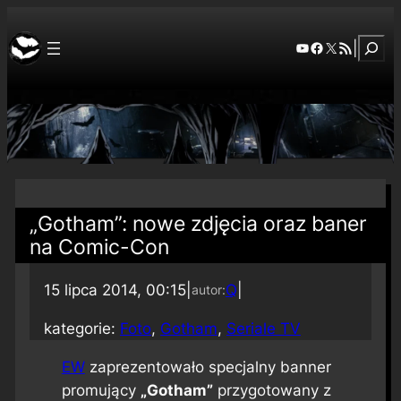
Szuka
YouTube
Facebook
X
RSS Feed
|
„Gotham”: nowe zdjęcia oraz baner
na Comic-Con
15 lipca 2014, 00:15
|
Q
|
autor:
kategorie:
Foto
, 
Gotham
, 
Seriale TV
EW
zaprezentowało specjalny banner
promujący
„Gotham”
przygotowany z