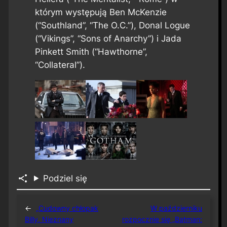
którym występują Ben McKenzie
(“Southland”, “The O.C.”), Donal Logue
(“Vikings”, “Sons of Anarchy”) i Jada
Pinkett Smith (“Hawthorne”,
“Collateral”).
Podziel się
←
„Cudowny chłopak
W październiku
Billy. Nieznany
rozpocznie się „Batman: