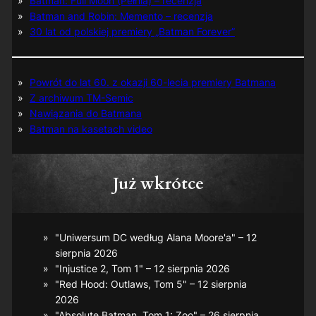
Batman: Full Moon (Pełnia) – recenzja
Batman and Robin: Memento – recenzja
30 lat od polskiej premiery „Batman Forever”
Powrót do lat 60. z okazji 60-lecia premiery Batmana
Z archiwum TM-Semic
Nawiązania do Batmana
Batman na kasetach video
Już wkrótce
"Uniwersum DC według Alana Moore'a" – 12
sierpnia 2026
"Injustice 2, Tom 1" – 12 sierpnia 2026
"Red Hood: Outlaws, Tom 5" – 12 sierpnia
2026
"Absolute Batman, Tom 1: Zoo" – 26 sierpnia