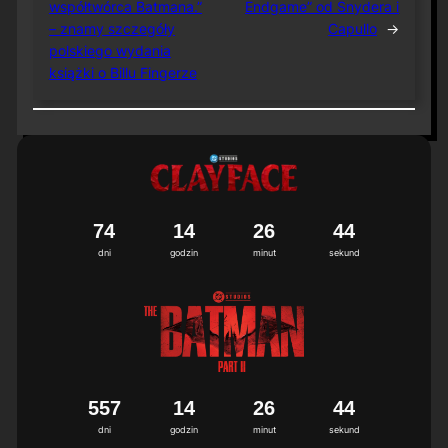
współtwórca Batmana.”
Endgame” od Snydera i
– znamy szczegóły
Capullo
→
polskiego wydania
książki o Billu Fingerze
7
4
1
4
2
6
4
3
4
dni
godzin
minut
sekund
5
5
7
1
4
2
6
4
3
4
dni
godzin
minut
sekund