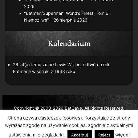
2026
"Batman/Superman. World’s Finest, Tom 6:
Niemożliwe" – 26 sierpnia 2026
Kalendarium
26 lat(a) temu zmarł Lewis Wilson, odtwórca roli
Batmana w serialu z 1943 roku
Copyright © 2003-2026 BatCave. All Rights Reserved.
Batman and all related characters and elements are the
Strona używa ciasteczek (cookies). Korzystając ze strony
trademarks of © DC Comics and Warner Bros. Entertainment
wyrażasz zgodę na używanie cookies, zgodnie z aktualnymi
Inc.
ustawieniami przeglądarki.
więcej
Akceptuj
Reject