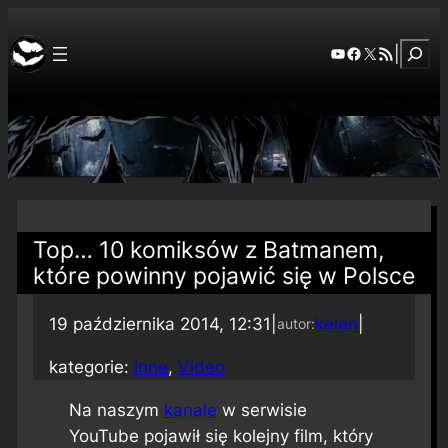
Szuka
YouTube
Facebook
X
RSS Feed
|
Top… 10 komiksów z Batmanem,
które powinny pojawić się w Polsce
19 października 2014, 12:31
|
kelen
|
autor:
kategorie:
Inne
, 
Video
Na naszym
kanale
w serwisie
YouTube pojawił się kolejny film, który