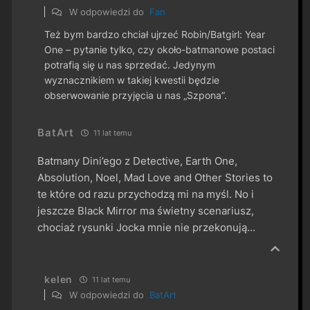
W odpowiedzi do
Fan
Też bym bardzo chciał ujrzeć Robin/Batgirl: Year
One – pytanie tylko, czy około-batmanowe postaci
potrafią się u nas sprzedać. Jedynym
wyznacznikiem w takiej kwestii będzie
obserwowanie przyjęcia u nas „Szpona”.
BatArt
11 lat temu
Batmany Dini’ego z Detective, Earth One,
Absolution, Noel, Mad Love and Other Stories to
te które od razu przychodzą mi na myśl. No i
jeszcze Black Mirror ma świetny scenariusz,
chociaż rysunki Jocka mnie nie przekonują…
kelen
11 lat temu
W odpowiedzi do
BatArt