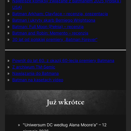
Najlepsze komiksy związane z Batmanem 2025 (Polska i
USA)
Batman Arkham: Clayface – recenzja, prezentacja
Batman i ukryty skarb Berniego Wrightsona
Batman: Full Moon (Pełnia) – recenzja
Batman and Robin: Memento – recenzja
30 lat od polskiej premiery „Batman Forever”
Powrót do lat 60. z okazji 60-lecia premiery Batmana
Z archiwum TM-Semic
Nawiązania do Batmana
Batman na kasetach video
Już wkrótce
"Uniwersum DC według Alana Moore'a" – 12