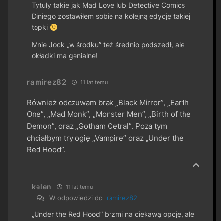
Tytuły takie jak Mad Love lub Detective Comics
Diniego zostawiłem sobie na kolejną edycję takiej
topki
Mnie Jock „w środku” też średnio podszedł, ale
okładki ma genialne!
ramirez82
11 lat temu
Również odczuwam brak „Black Mirror”, „Earth
One”, „Mad Monk”, „Monster Men”, „Birth of the
Demon”, oraz „Gotham Cetral”. Poza tym
chciałbym trylogię „Vampire” oraz „Under the
Red Hood”.
kelen
11 lat temu
W odpowiedzi do
ramirez82
„Under the Red Hood” brzmi na ciekawą opcję, ale