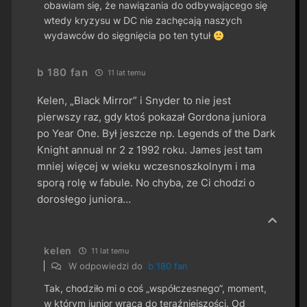
obawiam się, że nawiązania do odbywającego się
wtedy kryzysu w DC nie zachęcają naszych
wydawców do sięgnięcia po ten tytuł
b 180 fan
11 lat temu
Kelen, „Black Mirror” i Snyder to nie jest
pierwszy raz, gdy ktoś pokazał Gordona juniora
po Year One. Był jeszcze np. Legends of the Dark
Knight annual nr 2 z 1992 roku. James jest tam
mniej więcej w wieku wczesnoszkolnym i ma
sporą rolę w fabule. No chyba, ze Ci chodzi o
dorosłego juniora…
kelen
11 lat temu
W odpowiedzi do
b 180 fan
Tak, chodziło mi o coś „współczesnego”, moment,
w którym junior wraca do teraźniejszości. Od