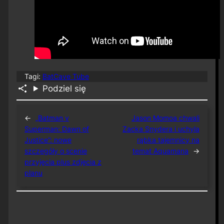
Tagi:
BatCave Tube
Podziel się
←
„Batman v
Jason Momoa chwali
Superman: Dawn of
Zacka Snydera i uchyla
Justice”: nowe
rąbka tajemnicy na
szczegóły o scenie
temat Aquamana
→
przyjęcia plus zdjęcia z
planu