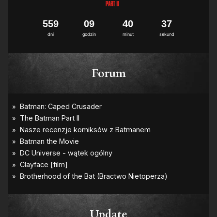
5
5
9
0
9
4
0
3
6
7
dni
godzin
minut
sekund
Forum
Update