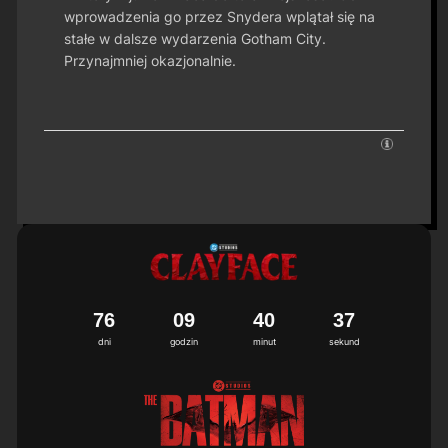
wprowadzenia go przez Snydera wplątał się na
stałe w dalsze wydarzenia Gotham City.
Przynajmniej okazjonalnie.
7
6
0
9
4
0
3
6
7
dni
godzin
minut
sekund