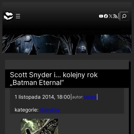
Szuka
YouTube
Facebook
X
RSS Feed
|
Scott Snyder i… kolejny rok
„Batman Eternal”
1 listopada 2014, 18:00
|
kelen
|
autor:
kategorie:
Komiksy