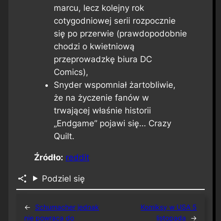
marcu, lecz kolejny rok
cotygodniowej serii rozpocznie
się po przerwie (prawdopodobnie
chodzi o kwietniową
przeprowadzkę biura DC
Comics),
Snyder wspomniał żartobliwie,
że na życzenie fanów w
trwającej właśnie historii
„Endgame” pojawi się… Crazy
Quilt.
Źródło:
reddit
Podziel się
←
Schumacher jednak
Komiksy w USA 5
nie powraca do
listopada
→