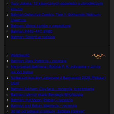
Tuzy Jokera: 13 klasycznych opowieści o zbrodniczym
klaunie
Batman Detective Comics, Tom 1: Gothamski Nokturn:
Uwertura
Batman: Wojna żartów z zagadkami
Batman #445-447, #480
Batman: Śmierć w rodzinie
Wątpliwość
Batman: Dark Patterns – recenzja
Nie prześpij Batmana i Robina P. K. Johnsona + zimny
jak lód bonus
Najlepsze komiksy związane z Batmanem 2025 (Polska i
USA)
Batman Arkham: Clayface – recenzja, prezentacja
Batman i ukryty skarb Berniego Wrightsona
Batman: Full Moon (Pełnia) – recenzja
Batman and Robin: Memento – recenzja
30 lat od polskiej premiery „Batman Forever”