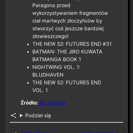
Paragona przed
wykorzystywaniem fragmentów
ciał martwych złoczyńców by
stworzyć coś jeszcze bardziej
złowieszczego!
THE NEW 52: FUTURES END #31
BATMAN: THE JIRO KUWATA
BATMANGA BOOK 1
NIGHTWING VOL. 1:
BLUDHAVEN
THE NEW 52: FUTURES END
VOL. 1
Źródło:
DC Comics
Podziel się
←
Jared Leto nie
Kolejny gameplay z