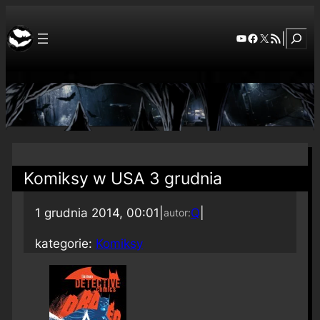
Szuka
YouTube
Facebook
X
RSS Feed
|
Komiksy w USA 3 grudnia
1 grudnia 2014, 00:01
|
Q
|
autor:
kategorie:
Komiksy