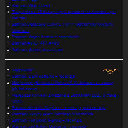
Batman: Wojna Cieni
Tuzy Jokera: 13 klasycznych opowieści o zbrodniczym
klaunie
Batman Detective Comics, Tom 1: Gothamski Nokturn:
Uwertura
Batman: Wojna żartów z zagadkami
Batman #445-447, #480
Batman: Śmierć w rodzinie
Wątpliwość
Batman: Dark Patterns – recenzja
Nie prześpij Batmana i Robina P. K. Johnsona + zimny
jak lód bonus
Najlepsze komiksy związane z Batmanem 2025 (Polska i
USA)
Batman Arkham: Clayface – recenzja, prezentacja
Batman i ukryty skarb Berniego Wrightsona
Batman: Full Moon (Pełnia) – recenzja
Batman and Robin: Memento – recenzja