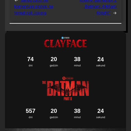
komentuje plotek na
„Batman: Arkham
temat roli Jokera
Knight”
→
7
4
2
0
3
8
2
3
4
dni
godzin
minut
sekund
5
5
7
2
0
3
8
2
3
4
dni
godzin
minut
sekund