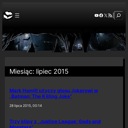
Szuka
YouTube
Facebook
X
RSS Feed
|
Miesiąc:
lipiec 2015
Mark Hamill użyczy głosu Jokerowi w
„Batman: The Killing Joke”
28 lipca 2015, 00:14
Trzy klipy z „Justice League: Gods and
Monsters”