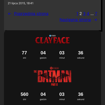
21 lipca 2015, 18:41
←
Poprzednia strona
1
2
3
4
…
7
Następna strona
→
7
7
0
4
0
3
3
5
6
dni
godzin
minut
sekund
5
6
0
0
4
0
3
3
5
6
dni
godzin
minut
sekund