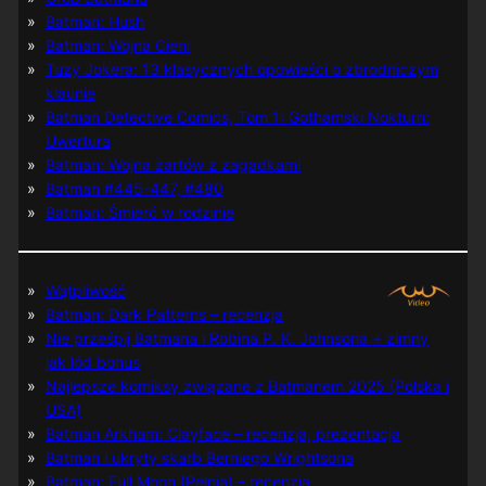
Batman: Hush
Batman: Wojna Cieni
Tuzy Jokera: 13 klasycznych opowieści o zbrodniczym
klaunie
Batman Detective Comics, Tom 1: Gothamski Nokturn:
Uwertura
Batman: Wojna żartów z zagadkami
Batman #445-447, #480
Batman: Śmierć w rodzinie
Wątpliwość
Batman: Dark Patterns – recenzja
Nie prześpij Batmana i Robina P. K. Johnsona + zimny
jak lód bonus
Najlepsze komiksy związane z Batmanem 2025 (Polska i
USA)
Batman Arkham: Clayface – recenzja, prezentacja
Batman i ukryty skarb Berniego Wrightsona
Batman: Full Moon (Pełnia) – recenzja