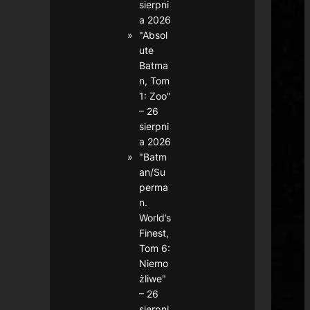
sierpni
a 2026
"Absol
ute
Batma
n, Tom
1: Zoo"
– 26
sierpni
a 2026
"Batm
an/Su
perma
n.
World’s
Finest,
Tom 6:
Niemo
żliwe"
– 26
sierpni