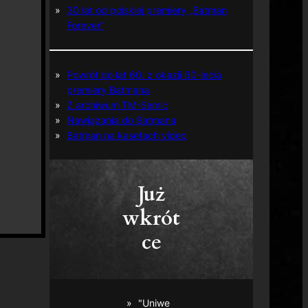
30 lat od polskiej premiery „Batman
Forever”
Powrót do lat 60. z okazji 60-lecia
premiery Batmana
Z archiwum TM-Semic
Nawiązania do Batmana
Batman na kasetach video
Już
wkrót
ce
"Uniwe