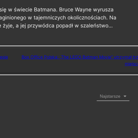
a się w świecie Batmana. Bruce Wayne wyrusza
aginionego w tajemniczych okolicznościach. Na
ie żyje, a jej przywódca popadł w szaleństwo…
esie
Box Office Polska: „The LEGO Batman Movie” utrzymał tr
miejsc
Najstarsze