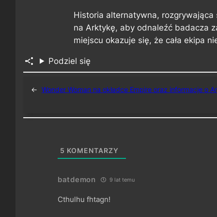
Historia alternatywna, rozgrywając
na Arktykę, aby odnaleźć badacza z
miejscu okazuje się, że cała ekipa n
Podziel się
←
Wonder Woman na okładce Empire oraz informacje o Ar
5
KOMENTARZY
batdemon
9 lat temu
Cthulhu fhtagn!