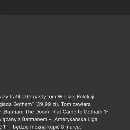
y
aży trafił czternasty tom Wielkiej Kolekcji
łada Gotham” (39,99 zł). Tom zawiera
 w „Batman: The Doom That Came to Gotham 1-
 związany z Batmanem – „Amerykańska Liga
ć 1” – będzie można kupić 8 marca.