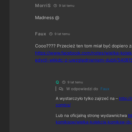
MorriS
9 lat temu
Madness @
Faux
9 lat temu
Cooo???? Przecież ten tom miał być dopiero z
https://www.facebook.com/notes/wielka-kolek
edycji-wkkdc-z-uwzględnieniem-dubli/54081
Q
9 lat temu
W odpowiedzi do
Faux
A wystarczyło tylko zajrzeć na –
http:/
comics/
Lub na oficjalną stronę wydawnictwa
h
komiksow/wielka-kolekcja-komiksw-dc