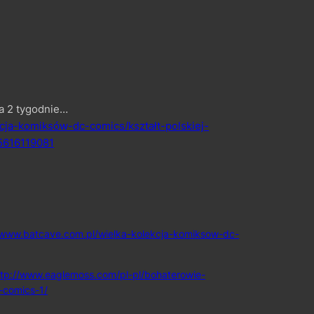
a 2 tygodnie…
cja-komiksów-dc-comics/kształt-polskiej-
5616119081
/www.batcave.com.pl/wielka-kolekcja-komiksow-dc-
ttp://www.eaglemoss.com/pl-pl/bohaterowie-
-comics-1/