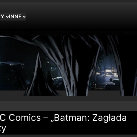
RY
INNE
C Comics – „Batman: Zagłada
ży