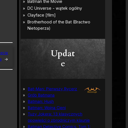
Updat
zecie
e
→
e
Bat-Man: Pierwszy Rycerz
Grób Batmana
Batman: Hush
Batman: Wojna Cieni
Tuzy Jokera: 13 klasycznych
opowieści o zbrodniczym klaunie
Batman Detective Comics, Tom 1: