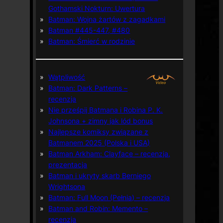
Gothamski Nokturn: Uwertura
Batman: Wojna żartów z zagadkami
Batman #445-447, #480
Batman: Śmierć w rodzinie
Wątpliwość
Batman: Dark Patterns –
recenzja
Nie prześpij Batmana i Robina P. K.
Johnsona + zimny jak lód bonus
Najlepsze komiksy związane z
Batmanem 2025 (Polska i USA)
Batman Arkham: Clayface – recenzja,
prezentacja
Batman i ukryty skarb Berniego
Wrightsona
Batman: Full Moon (Pełnia) – recenzja
Batman and Robin: Memento –
recenzja