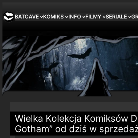
BATCAVE
KOMIKS
INFO
FILMY
SERIALE
G
Wielka Kolekcja Komiksów D
Gotham” od dziś w sprzeda