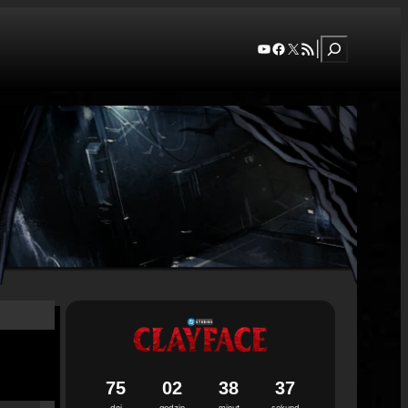
Szukaj
YouTube
Facebook
X
RSS Feed
|
7
5
0
2
3
8
3
6
dni
godzin
minut
sekund