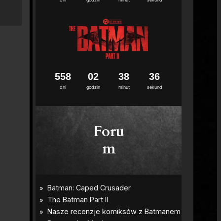
5
5
8
0
2
3
8
3
5
dni
godzin
minut
sekund
Foru
m