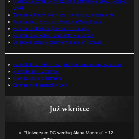
Najlepsze komiksy związane z Batmanem 2025 (Polska i
USA)
Batman Arkham: Clayface – recenzja, prezentacja
Batman i ukryty skarb Berniego Wrightsona
Batman: Full Moon (Pełnia) – recenzja
Batman and Robin: Memento – recenzja
30 lat od polskiej premiery „Batman Forever”
Powrót do lat 60. z okazji 60-lecia premiery Batmana
Z archiwum TM-Semic
Nawiązania do Batmana
Batman na kasetach video
Już wkrótce
"Uniwersum DC według Alana Moore'a" – 12