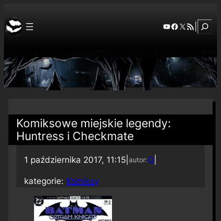
Szuka
YouTube
Facebook
X
RSS Feed
|
Komiksowe miejskie legendy:
Huntress i Checkmate
1 października 2017, 11:15
|
Q
|
autor:
kategorie:
Komiksy