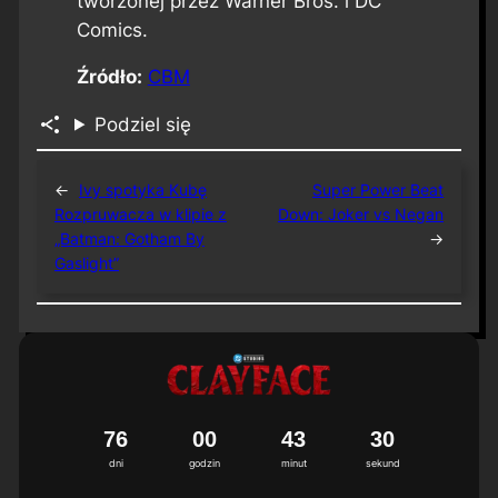
tworzonej przez Warner Bros. i DC
Comics.
Źródło:
CBM
Podziel się
←
Ivy spotyka Kubę
Super Power Beat
Rozpruwacza w klipie z
Down: Joker vs Negan
„Batman: Gotham By
→
Gaslight”
7
6
0
0
4
3
2
9
3
0
dni
godzin
minut
sekund