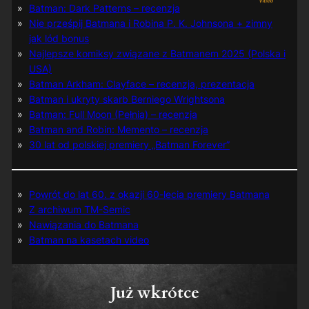
Batman: Dark Patterns – recenzja
Nie prześpij Batmana i Robina P. K. Johnsona + zimny
jak lód bonus
Najlepsze komiksy związane z Batmanem 2025 (Polska i
USA)
Batman Arkham: Clayface – recenzja, prezentacja
Batman i ukryty skarb Berniego Wrightsona
Batman: Full Moon (Pełnia) – recenzja
Batman and Robin: Memento – recenzja
30 lat od polskiej premiery „Batman Forever”
Powrót do lat 60. z okazji 60-lecia premiery Batmana
Z archiwum TM-Semic
Nawiązania do Batmana
Batman na kasetach video
Już wkrótce