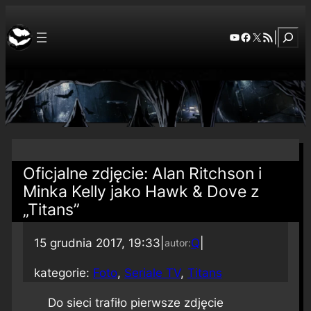
Szuka
YouTube
Facebook
X
RSS Feed
|
Oficjalne zdjęcie: Alan Ritchson i
Minka Kelly jako Hawk & Dove z
„Titans”
15 grudnia 2017, 19:33
|
Q
|
autor:
kategorie:
Foto
, 
Seriale TV
, 
Titans
Do sieci trafiło pierwsze zdjęcie