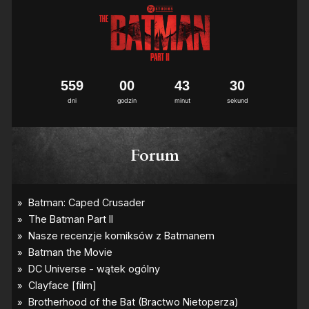
5
5
9
0
0
4
3
2
9
3
0
dni
godzin
minut
sekund
Forum