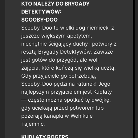
KTO NALEŻY DO BRYGADY
DETEKTYWÓW:
SCOOBY-DOO
Scooby-Doo to wielki dog niemiecki z
jeszcze większym apetytem,
niechętnie ścigający duchy i potwory z
resztą Brygady Detektywów. Zawsze
jest gotów do przygód, ale woli
zajęcia, które kończą się wielką ucztą.
Gdy przyjaciele go potrzebują,
Scooby-Doo pędzi na ratunek! Jego
najlepszym przyjacielem jest Kudłaty
— często można spotkać tę dwójkę,
gdy uciekają przed potworem lub
pożerają kanapki w Wehikule
Tajemnic.
KUDŁATY ROGERS