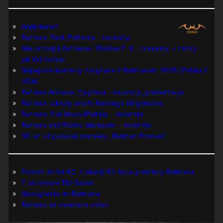
Wątpliwość
Batman: Dark Patterns – recenzja
Nie prześpij Batmana i Robina P. K. Johnsona + zimny
jak lód bonus
Najlepsze komiksy związane z Batmanem 2025 (Polska i
USA)
Batman Arkham: Clayface – recenzja, prezentacja
Batman i ukryty skarb Berniego Wrightsona
Batman: Full Moon (Pełnia) – recenzja
Batman and Robin: Memento – recenzja
30 lat od polskiej premiery „Batman Forever”
Powrót do lat 60. z okazji 60-lecia premiery Batmana
Z archiwum TM-Semic
Nawiązania do Batmana
Batman na kasetach video