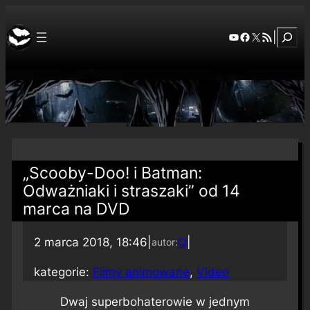
Szuka
YouTube
Facebook
X
RSS Feed
|
„Scooby-Doo! i Batman:
Odważniaki i straszaki” od 14
marca na DVD
2 marca 2018, 18:46
|
Q
|
autor:
kategorie:
Filmy animowane
, 
Video
Dwaj superbohaterowie w jednym