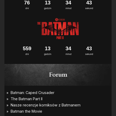
7
6
1
3
3
4
4
2
3
dni
godzin
minut
sekund
5
5
9
1
3
3
4
4
2
3
dni
godzin
minut
sekund
Forum