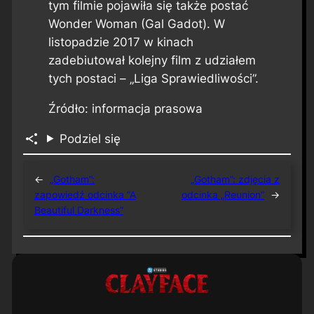
tym filmie pojawiła się także postać
Wonder Woman (Gal Gadot). W
listopadzie 2017 w kinach
zadebiutował kolejny film z udziałem
tych postaci – „Liga Sprawiedliwości”.
Źródło: informacja prasowa
Podziel się
←
„Gotham”:
„Gotham”: zdjęcia z
zapowiedź odcinka “A
odcinka „Reunion”
→
Beautiful Darkness”