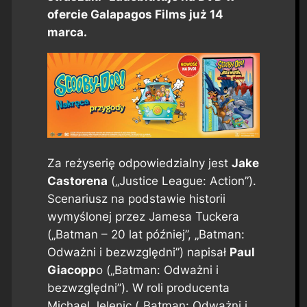
ofercie Galapagos Films już 14
marca.
Za reżyserię odpowiedzialny jest
Jake
Castorena
(„Justice League: Action”).
Scenariusz na podstawie historii
wymyślonej przez Jamesa Tuckera
(„Batman – 20 lat później”, „Batman:
Odważni i bezwzględni”) napisał
Paul
Giacopp
o („Batman: Odważni i
bezwzględni”). W roli producenta
Michael Jelenic („Batman: Odważni i