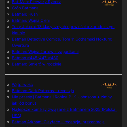
Bat-Man: Pierwszy Rycerz
Grób Batmana
Batman: Hush
Batman: Wojna Cieni
Tuzy Jokera: 13 klasycznych opowieści o zbrodniczym
klaunie
Batman Detective Comics, Tom 1: Gothamski Nokturn:
Uwertura
Batman: Wojna żartów z zagadkami
Batman #445-447, #480
Batman: Śmierć w rodzinie
Wątpliwość
Batman: Dark Patterns – recenzja
Nie prześpij Batmana i Robina P. K. Johnsona + zimny
jak lód bonus
Najlepsze komiksy związane z Batmanem 2025 (Polska i
USA)
Batman Arkham: Clayface – recenzja, prezentacja