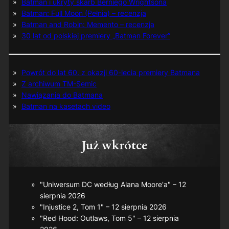
Batman i ukryty skarb Berniego Wrightsona
Batman: Full Moon (Pełnia) – recenzja
Batman and Robin: Memento – recenzja
30 lat od polskiej premiery „Batman Forever”
Powrót do lat 60. z okazji 60-lecia premiery Batmana
Z archiwum TM-Semic
Nawiązania do Batmana
Batman na kasetach video
Już wkrótce
"Uniwersum DC według Alana Moore'a" – 12
sierpnia 2026
"Injustice 2, Tom 1" – 12 sierpnia 2026
"Red Hood: Outlaws, Tom 5" – 12 sierpnia