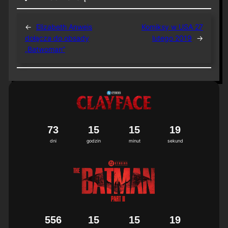
←
Elizabeth Anweis
Komiksy w USA 27
dołącza do obsady
lutego 2019
→
„Batwoman”
7
3
1
5
1
5
1
9
dni
godzin
minut
sekund
5
5
6
1
5
1
5
1
9