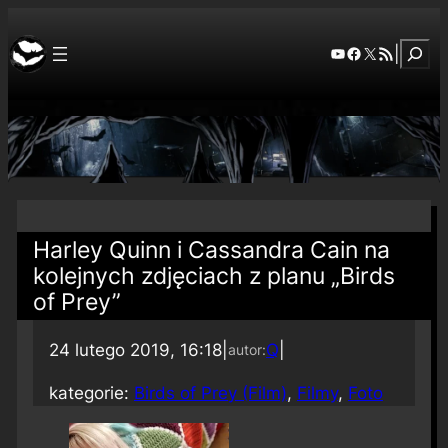
Szuka
YouTube
Facebook
X
RSS Feed
|
Harley Quinn i Cassandra Cain na
kolejnych zdjęciach z planu „Birds
of Prey”
24 lutego 2019, 16:18
|
Q
|
autor:
kategorie:
Birds of Prey (Film)
, 
Filmy
, 
Foto