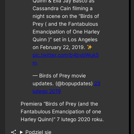
Quinn & Ella Jay Basco as
Cassandra Cain filming a
night scene on the “Birds of
Prey ( and the Fantabulous
Emancipation of One Harley
Quinn )” set in Los Angeles
on February 22, 2019.
pic.twitter.com/b4bvbWuk5
m
— Birds of Prey movie
updates. (@bopupdates)
23
lutego 2019
Premiera “Birds of Prey (and the
Fantabulous Emancipation of one
Harley Quinn)” 7 lutego 2020 roku.
Podziel się