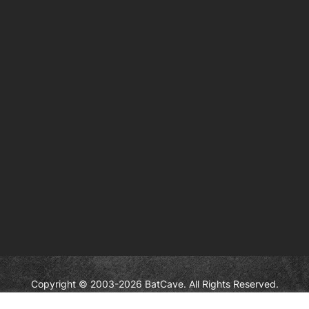
Copyright © 2003-2026 BatCave. All Rights Reserved.
aracters and elements are the trademarks of © DC Comics and Warne