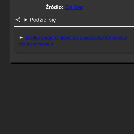
Źródło:
Collider
Podziel się
←
Grafika będąca hołdem dla dziedzictwa Batmana w
różnych mediach