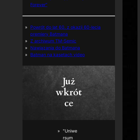
Forever”
Powrót do lat 60. z okazji 60-lecia
premiery Batmana
Z archiwum TM-Semic
Nawiązania do Batmana
Batman na kasetach video
Już
wkrót
ce
"Uniwe
rsum