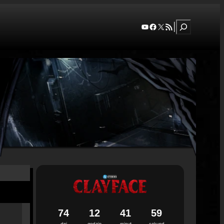
Szukaj
YouTube
Facebook
X
RSS Feed
|
7
4
1
2
4
1
5
8
dni
godzin
minut
sekund