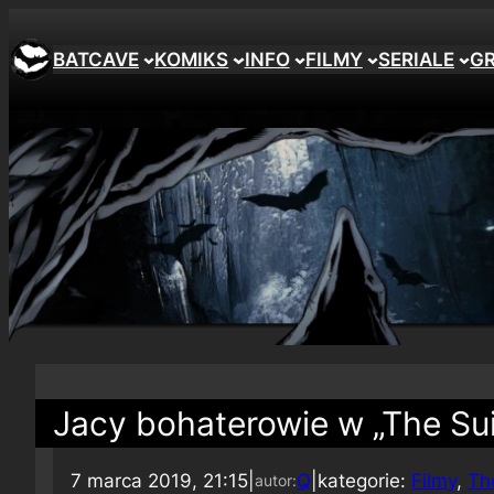
BATCAVE
KOMIKS
INFO
FILMY
SERIALE
G
Jacy bohaterowie w „The Su
7 marca 2019, 21:15
|
Q
|
kategorie:
Filmy
, 
Th
autor: