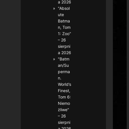
a 2026
"Absol
ute
Batma
n, Tom
1: Zoo"
– 26
sierpni
a 2026
"Batm
an/Su
perma
n.
World’s
Finest,
Tom 6:
Niemo
żliwe"
– 26
sierpni
a 2026