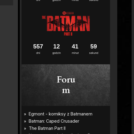
5
5
7
1
2
4
1
5
8
dni
godzin
minut
sekund
Foru
m