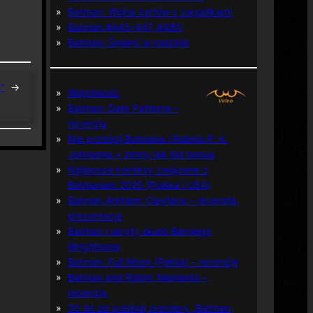
Batman: Wojna żartów z zagadkami
Batman #445-447, #480
Batman: Śmierć w rodzinie
”
→
Wątpliwość
Batman: Dark Patterns –
recenzja
Nie prześpij Batmana i Robina P. K.
Johnsona + zimny jak lód bonus
Najlepsze komiksy związane z
Batmanem 2025 (Polska i USA)
Batman Arkham: Clayface – recenzja,
prezentacja
Batman i ukryty skarb Berniego
Wrightsona
Batman: Full Moon (Pełnia) – recenzja
Batman and Robin: Memento –
recenzja
30 lat od polskiej premiery „Batman