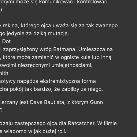
którymi może się komunikować i kontrolować.
u.
 rekina, którego ojca uważa się za tak zwanego
go jedynie za dziką mutację.
a Dot
 i zaprzysiężony wróg Batmana. Umieszcza na
, które może zamienić w ogniste kule lub inną
 swoimi niezręcznymi umiejętnościami.
mith
motywy napędza ekstremistyczna forma
cha pokój tak bardzo, że zabiłby za niego.
erzany jest Dave Bautista, z którym Gunn
”.
zaju zastępczego ojca dla Ratcatcher. W filmie
e wiadomo w jak dużej roli.