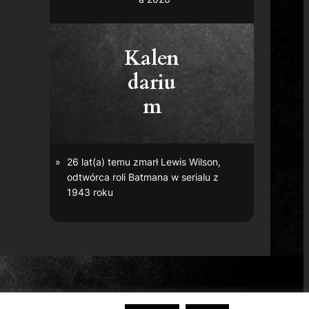
Kalen
dariu
m
26 lat(a) temu zmarł Lewis Wilson,
odtwórca roli Batmana w serialu z
1943 roku
r Bros. Entertainment Inc.