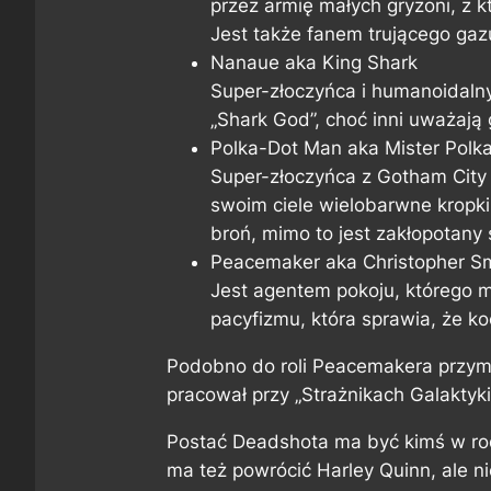
przez armię małych gryzoni, z 
Jest także fanem trującego gaz
Nanaue aka King Shark
Super-złoczyńca i humanoidalny
„Shark God”, choć inni uważają 
Polka-Dot Man aka Mister Polk
Super-złoczyńca z Gotham City
swoim ciele wielobarwne kropki
broń, mimo to jest zakłopotany
Peacemaker aka Christopher S
Jest agentem pokoju, którego 
pacyfizmu, która sprawia, że ko
Podobno do roli Peacemakera przymi
pracował przy „Strażnikach Galaktyki
Postać Deadshota ma być kimś w rod
ma też powrócić Harley Quinn, ale ni