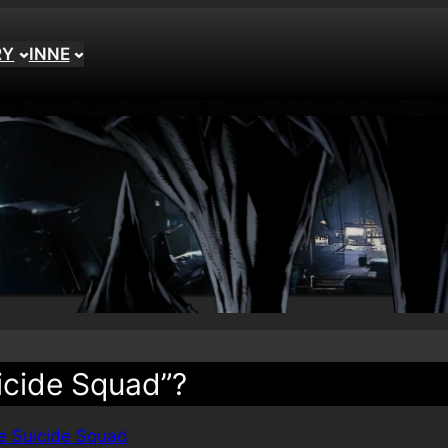
RY
INNE
icide Squad”?
e Suicide Squad