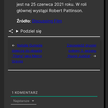
jest na 25 czerwca 2021 roku. W roli
głównej wystąpi Robert Pattinson.
Źródło:
Discussing Film
Podziel się
←
Natalie Gumede
Zapowiedź drugiej
dołącza do obsady
połowy 3. sezonu
„Titans” jako Mercy
„Young Justice”
→
Graves
1
KOMENTARZ
Najstarsze