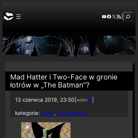
Szuka
YouTube
Facebook
X
RSS Feed
|
Mad Hatter i Two-Face w gronie
łotrów w „The Batman”?
13 czerwca 2019, 23:50
|
Q
|
autor:
kategorie:
Filmy
, 
The Batman