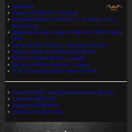
Wątpliwość
Batman: Dark Patterns – recenzja
Nie prześpij Batmana i Robina P. K. Johnsona + zimny
jak lód bonus
Najlepsze komiksy związane z Batmanem 2025 (Polska i
USA)
Batman Arkham: Clayface – recenzja, prezentacja
Batman i ukryty skarb Berniego Wrightsona
Batman: Full Moon (Pełnia) – recenzja
Batman and Robin: Memento – recenzja
30 lat od polskiej premiery „Batman Forever”
Powrót do lat 60. z okazji 60-lecia premiery Batmana
Z archiwum TM-Semic
Nawiązania do Batmana
Batman na kasetach video