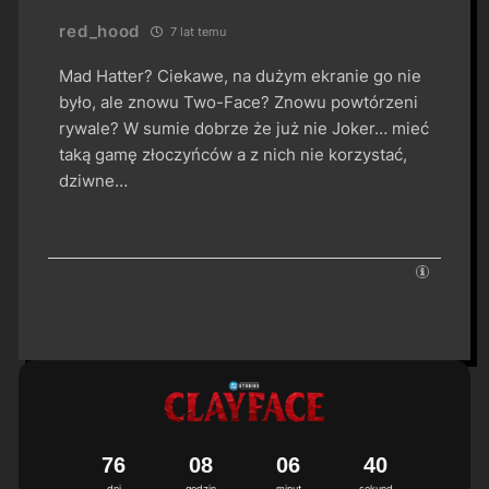
red_hood
7 lat temu
Mad Hatter? Ciekawe, na dużym ekranie go nie
było, ale znowu Two-Face? Znowu powtórzeni
rywale? W sumie dobrze że już nie Joker… mieć
taką gamę złoczyńców a z nich nie korzystać,
dziwne…
7
6
0
8
0
6
3
9
4
0
dni
godzin
minut
sekund