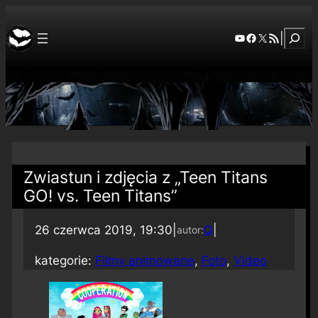
Szuka
YouTube
Facebook
X
RSS Feed
|
Zwiastun i zdjęcia z „Teen Titans
GO! vs. Teen Titans”
26 czerwca 2019, 19:30
|
Q
|
autor:
kategorie:
Filmy animowane
, 
Foto
, 
Video