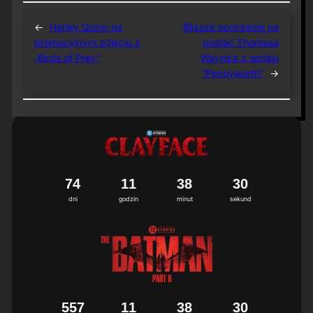
←
Harley Quinn na
Bliższe spojrzenie na
promocyjnym zdjęciu z
postać Thomasa
„Birds of Prey”
Wayne’a z serialu
“Pennyworth”
→
7
4
1
1
3
8
3
0
dni
godzin
minut
sekund
5
5
7
1
1
3
8
3
0