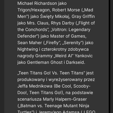
Michael Richardson jako
Trigon/Hexagon, Robert Morse („Mad
Men”) jako Święty Mikołaj, Gray Griffin
jako Mrs. Claus, Rhys Darby („Flight of
the Conchords”, „Voltron: Legendary
Defender”) jako Master of Games,
Sean Maher („Firefly”, „Serenity”) jako
Nightwing i czterokrotny zdobywca
nagrody Grammy „Weird Al” Yankovic
jako Gentleman Ghost i Darkseid.
„Teen Titans Go! Vs. Teen Titans” jest
produkowany i wyreżyserowany przez
Jeffa Mednikowa (Be Cool, Scooby-
Doo!, Teen Titans Go!), na podstawie
scenariusza Marly Halpern-Graser
(„Batman vs. Teenage Mutant Ninja
Turtles”) i Jeremy’ego Adamsa („LEGO