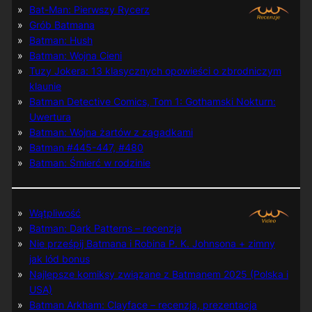
Bat-Man: Pierwszy Rycerz
Grób Batmana
Batman: Hush
Batman: Wojna Cieni
Tuzy Jokera: 13 klasycznych opowieści o zbrodniczym
klaunie
Batman Detective Comics, Tom 1: Gothamski Nokturn:
Uwertura
Batman: Wojna żartów z zagadkami
Batman #445-447, #480
Batman: Śmierć w rodzinie
Wątpliwość
Batman: Dark Patterns – recenzja
Nie prześpij Batmana i Robina P. K. Johnsona + zimny
jak lód bonus
Najlepsze komiksy związane z Batmanem 2025 (Polska i
USA)
Batman Arkham: Clayface – recenzja, prezentacja