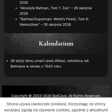
2026
"Absolute Batman, Tom 1: Zoo" – 26 sierpnia
2026
"Batman/Superman. World’s Finest, Tom 6:
Niemożliwe" – 26 sierpnia 2026
Kalendarium
26 lat(a) temu zmarł Lewis Wilson, odtwórca roli
Batmana w serialu z 1943 roku
Copyright © 2003-2026 BatCave. All Rights Reserved.
Batman and all related characters and elements are the
Strona używa ciasteczek (cookies). Korzystając ze strony
trademarks of © DC Comics and Warner Bros. Entertainment
wyrażasz zgodę na używanie cookies, zgodnie z aktualnymi