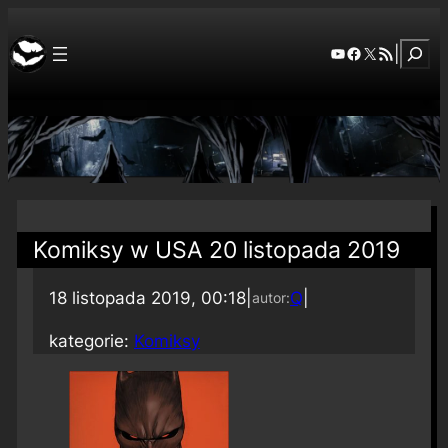
Szuka
YouTube
Facebook
X
RSS Feed
|
Komiksy w USA 20 listopada 2019
18 listopada 2019, 00:18
|
Q
|
autor:
kategorie:
Komiksy