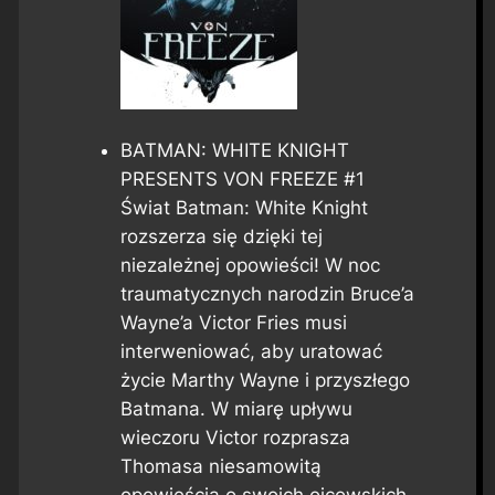
BATMAN: WHITE KNIGHT
PRESENTS VON FREEZE #1
Świat Batman: White Knight
rozszerza się dzięki tej
niezależnej opowieści! W noc
traumatycznych narodzin Bruce’a
Wayne’a Victor Fries musi
interweniować, aby uratować
życie Marthy Wayne i przyszłego
Batmana. W miarę upływu
wieczoru Victor rozprasza
Thomasa niesamowitą
opowieścią o swoich ojcowskich