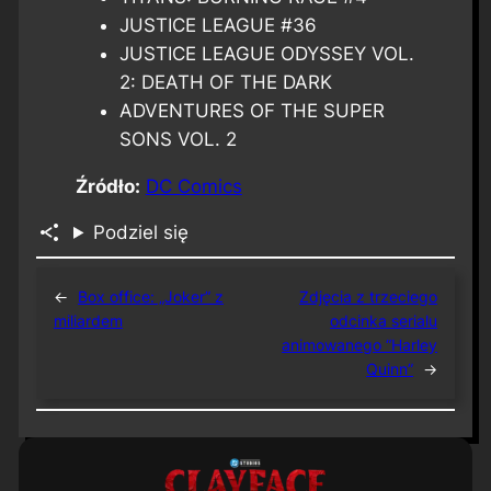
JUSTICE LEAGUE #36
JUSTICE LEAGUE ODYSSEY VOL.
2: DEATH OF THE DARK
ADVENTURES OF THE SUPER
SONS VOL. 2
Źródło:
DC Comics
Podziel się
←
Box office: „Joker” z
Zdjęcia z trzeciego
miliardem
odcinka serialu
animowanego “Harley
Quinn”
→