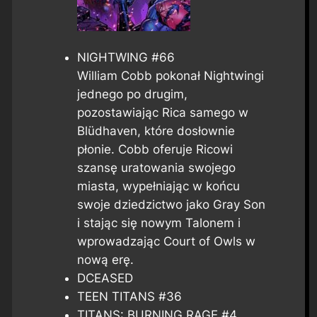
NIGHTWING #66
William Cobb pokonał Nightwingi
jednego po drugim,
pozostawiając Rica samego w
Blüdhaven, które dosłownie
płonie. Cobb oferuje Ricowi
szansę uratowania swojego
miasta, wypełniając w końcu
swoje dziedzictwo jako Gray Son
i stając się nowym Talonem i
wprowadzając Court of Owls w
nową erę.
DCEASED
TEEN TITANS #36
TITANS: BURNING RAGE #4