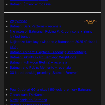
Batman: Śmierć w rodzinie
Wątpliwość
Batman: Dark Patterns – recenzja
Nie prześpij Batmana i Robina P. K. Johnsona + zimny
jak lód bonus
Najlepsze komiksy związane z Batmanem 2025 (Polska i
USA)
Batman Arkham: Clayface – recenzja, prezentacja
Batman i ukryty skarb Berniego Wrightsona
Batman: Full Moon (Pełnia) – recenzja
Batman and Robin: Memento – recenzja
30 lat od polskiej premiery „Batman Forever”
Powrót do lat 60. z okazji 60-lecia premiery Batmana
Z archiwum TM-Semic
Nawiązania do Batmana
Batman na kasetach video