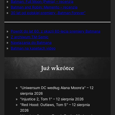
Batman: Full Moon (Pełnia) – recenzja
Batman and Robin: Memento – recenzja
30 lat od polskiej premiery „Batman Forever”
Powrót do lat 60. z okazji 60-lecia premiery Batmana
Z archiwum TM-Semic
Nawiązania do Batmana
Batman na kasetach video
Już wkrótce
"Uniwersum DC według Alana Moore'a" – 12
sierpnia 2026
"Injustice 2, Tom 1" – 12 sierpnia 2026
"Red Hood: Outlaws, Tom 5" – 12 sierpnia
2026