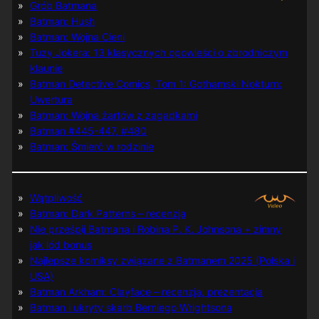
Grób Batmana
Batman: Hush
Batman: Wojna Cieni
Tuzy Jokera: 13 klasycznych opowieści o zbrodniczym
klaunie
Batman Detective Comics, Tom 1: Gothamski Nokturn:
Uwertura
Batman: Wojna żartów z zagadkami
Batman #445-447, #480
Batman: Śmierć w rodzinie
Wątpliwość
Batman: Dark Patterns – recenzja
Nie prześpij Batmana i Robina P. K. Johnsona + zimny
jak lód bonus
Najlepsze komiksy związane z Batmanem 2025 (Polska i
USA)
Batman Arkham: Clayface – recenzja, prezentacja
Batman i ukryty skarb Berniego Wrightsona