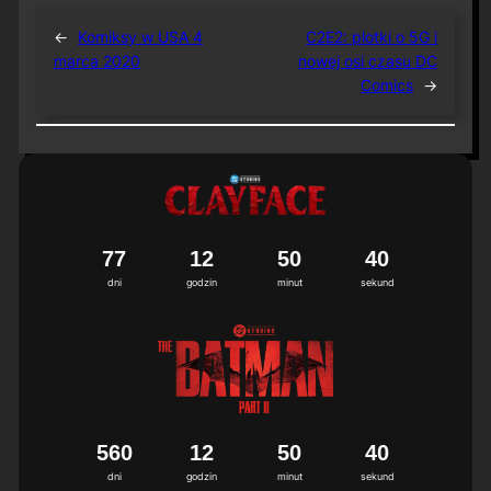
←
Komiksy w USA 4
C2E2: plotki o 5G i
marca 2020
nowej osi czasu DC
Comics
→
7
7
1
2
5
0
4
0
dni
godzin
minut
sekund
5
6
0
1
2
5
0
4
0
dni
godzin
minut
sekund