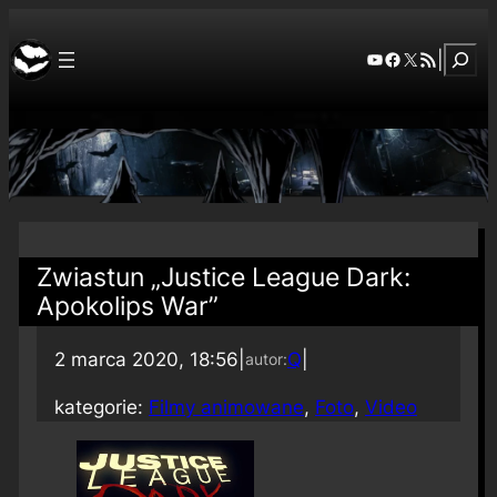
Szuka
YouTube
Facebook
X
RSS Feed
|
Zwiastun „Justice League Dark:
Apokolips War”
2 marca 2020, 18:56
|
Q
|
autor:
kategorie:
Filmy animowane
, 
Foto
, 
Video