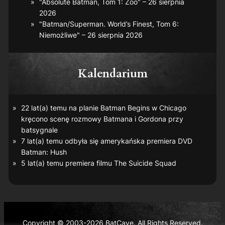
"Absolute Batman, Tom 1: Zoo" – 26 sierpnia
2026
"Batman/Superman. World’s Finest, Tom 6:
Niemożliwe" – 26 sierpnia 2026
Kalendarium
22 lat(a) temu na planie
Batman Begins
w Chicago
kręcono scenę rozmowy Batmana i Gordona przy
batsygnale
7 lat(a) temu odbyła się amerykańska premiera DVD
Batman: Hush
5 lat(a) temu premiera filmu
The Suicide Squad
Copyright © 2003-2026 BatCave. All Rights Reserved.