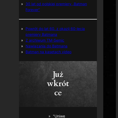
30 lat od polskiej premiery „Batman
Forever”
Powrót do lat 60. z okazji 60-lecia
premiery Batmana
Z archiwum TM-Semic
Nawiązania do Batmana
Batman na kasetach video
Już
wkrót
ce
"Uniwe