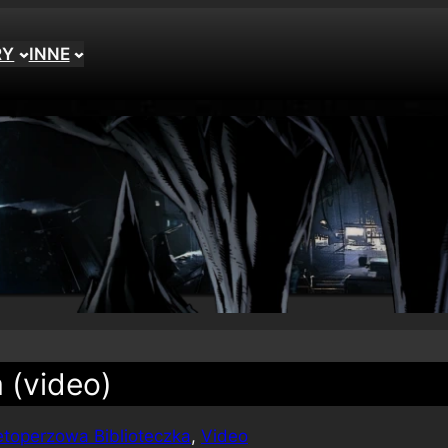
RY
INNE
 (video)
etoperzowa Biblioteczka
, 
Video