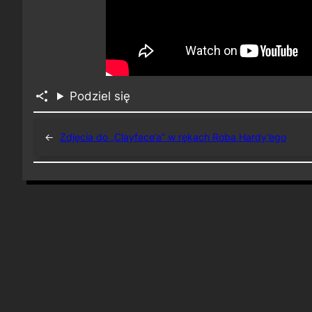
Podziel się
←
Zdjęcia do „Clayface’a” w rękach Roba Hardy’ego