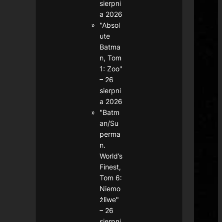
sierpni
a 2026
"Absol
ute
Batma
n, Tom
1: Zoo"
– 26
sierpni
a 2026
"Batm
an/Su
perma
n.
World’s
Finest,
Tom 6:
Niemo
żliwe"
– 26
sierpni