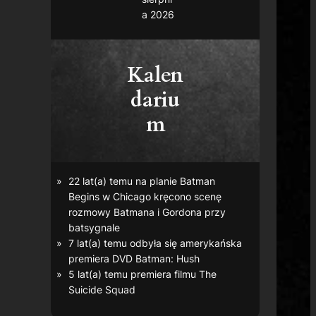
a 2026
Kalen
dariu
m
22 lat(a) temu na planie
Batman
Begins
w Chicago kręcono scenę
rozmowy Batmana i Gordona przy
batsygnale
7 lat(a) temu odbyła się amerykańska
premiera DVD
Batman: Hush
5 lat(a) temu premiera filmu
The
Suicide Squad