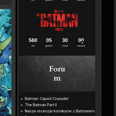
3
0
0
0
5
6
0
0
5
2
9
5
9
3
0
0
0
dni
godzin
minut
sekund
Foru
m