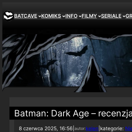
BATCAVE
KOMIKS
INFO
FILMY
SERIALE
G
Batman: Dark Age – recenzja
8 czerwca 2025, 16:56
|
kelen
|
kategorie:
Ni
autor: