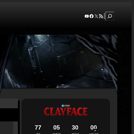
Szukaj
YouTube
Facebook
X
RSS Feed
|
7
7
0
5
2
9
5
9
dni
godzin
minut
sekund