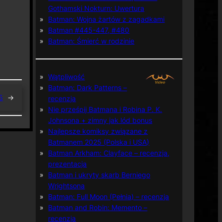
Gothamski Nokturn: Uwertura
Batman: Wojna żartów z zagadkami
Batman #445-447, #480
Batman: Śmierć w rodzinie
Wątpliwość
Batman: Dark Patterns –
5
→
recenzja
Nie prześpij Batmana i Robina P. K.
Johnsona + zimny jak lód bonus
Najlepsze komiksy związane z
Batmanem 2025 (Polska i USA)
Batman Arkham: Clayface – recenzja,
prezentacja
Batman i ukryty skarb Berniego
Wrightsona
Batman: Full Moon (Pełnia) – recenzja
Batman and Robin: Memento –
recenzja