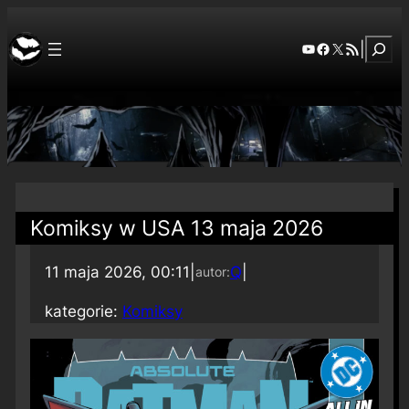
Szuka
YouTube
Facebook
X
RSS Feed
|
Komiksy w USA 13 maja 2026
11 maja 2026, 00:11
|
Q
|
autor:
kategorie:
Komiksy