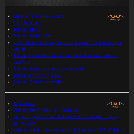
Bat-Man: Pierwszy Rycerz
Grób Batmana
Batman: Hush
Batman: Wojna Cieni
Tuzy Jokera: 13 klasycznych opowieści o zbrodniczym
klaunie
Batman Detective Comics, Tom 1: Gothamski Nokturn:
Uwertura
Batman: Wojna żartów z zagadkami
Batman #445-447, #480
Batman: Śmierć w rodzinie
Wątpliwość
Batman: Dark Patterns – recenzja
Nie prześpij Batmana i Robina P. K. Johnsona + zimny
jak lód bonus
Najlepsze komiksy związane z Batmanem 2025 (Polska i