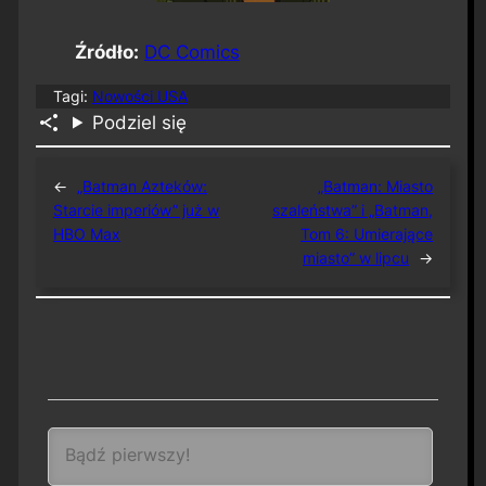
Źródło:
DC Comics
Tagi:
Nowości USA
Podziel się
←
„Batman Azteków:
„Batman: Miasto
Starcie imperiów” już w
szaleństwa” i „Batman,
HBO Max
Tom 6: Umierające
miasto” w lipcu
→