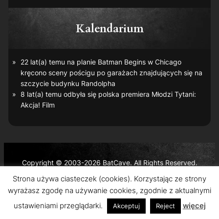
Kalendarium
22 lat(a) temu na planie
Batman Begins
w Chicago
kręcono sceny pościgu po garażach znajdujących się na
szczycie budynku Randolpha
8 lat(a) temu odbyła się polska premiera
Młodzi Tytani:
Akcja! Film
Copyright © 2003-2026 BatCave. All Rights Reserved.
Batman and all related characters and elements are the
Strona używa ciasteczek (cookies). Korzystając ze strony
trademarks of © DC Comics and Warner Bros. Entertainment
wyrażasz zgodę na używanie cookies, zgodnie z aktualnymi
Inc.
ustawieniami przeglądarki.
więcej
Akceptuj
Reject