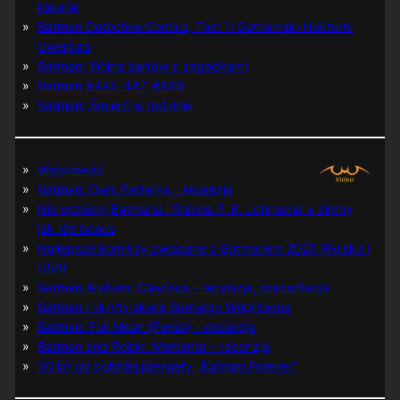
klaunie
Batman Detective Comics, Tom 1: Gothamski Nokturn:
Uwertura
Batman: Wojna żartów z zagadkami
Batman #445-447, #480
Batman: Śmierć w rodzinie
Wątpliwość
Batman: Dark Patterns – recenzja
Nie prześpij Batmana i Robina P. K. Johnsona + zimny
jak lód bonus
Najlepsze komiksy związane z Batmanem 2025 (Polska i
USA)
Batman Arkham: Clayface – recenzja, prezentacja
Batman i ukryty skarb Berniego Wrightsona
Batman: Full Moon (Pełnia) – recenzja
Batman and Robin: Memento – recenzja
30 lat od polskiej premiery „Batman Forever”