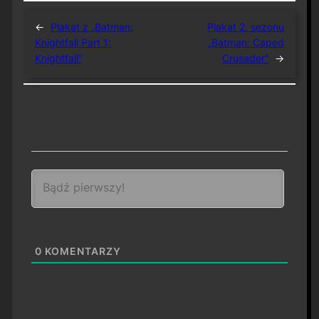
←
Plakat z „Batman:
Plakat 2. sezonu
Knightfall Part 1:
„Batman: Caped
Knightfall”
Crusader”
→
0
KOMENTARZY