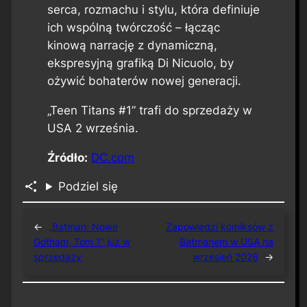
serca, rozmachu i stylu, która definiuje
ich wspólną twórczość – łącząc
kinową narrację z dynamiczną,
ekspresyjną grafiką Di Nicuolo, by
ożywić bohaterów nowej generacji.
„Teen Titans #1” trafi do sprzedaży w
USA 2 września.
Źródło:
DC.com
Podziel się
←
„Batman: Nowe
Zapowiedzi komiksów z
Gotham, Tom 1” już w
Batmanem w USA na
sprzedaży
wrzesień 2026
→