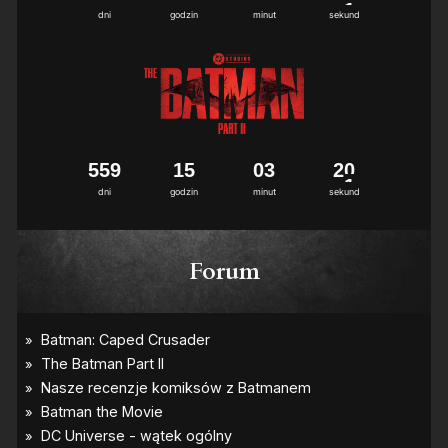
2
dni
godzin
minut
sekund
5
5
9
1
5
0
3
1
9
2
0
dni
godzin
minut
sekund
Forum