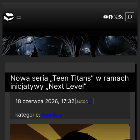
Szuka
YouTube
Facebook
X
RSS Feed
|
Nowa seria „Teen Titans” w ramach
inicjatywy „Next Level”
18 czerwca 2026, 17:32
|
Q
|
autor:
kategorie:
Komiksy