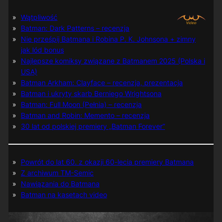
Wątpliwość
Batman: Dark Patterns – recenzja
Nie prześpij Batmana i Robina P. K. Johnsona + zimny
jak lód bonus
Najlepsze komiksy związane z Batmanem 2025 (Polska i
USA)
Batman Arkham: Clayface – recenzja, prezentacja
Batman i ukryty skarb Berniego Wrightsona
Batman: Full Moon (Pełnia) – recenzja
Batman and Robin: Memento – recenzja
30 lat od polskiej premiery „Batman Forever”
Powrót do lat 60. z okazji 60-lecia premiery Batmana
Z archiwum TM-Semic
Nawiązania do Batmana
Batman na kasetach video