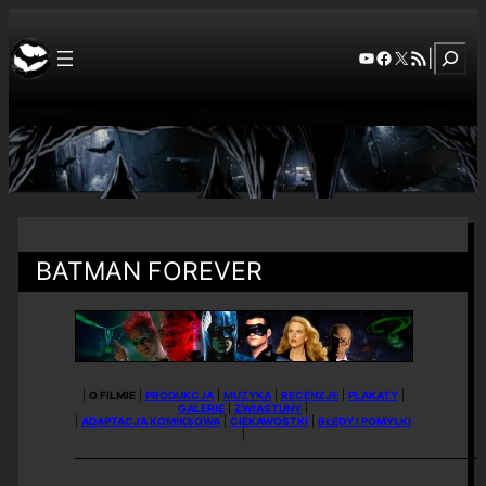
Szuka
YouTube
Facebook
X
RSS Feed
|
BATMAN FOREVER
|
O FILMIE
|
PRODUKCJA
|
MUZYKA
|
RECENZJE
|
PLAKATY
|
GALERIE
|
ZWIASTUNY
|
|
ADAPTACJA KOMIKSOWA
|
CIEKAWOSTKI
|
BŁĘDY I POMYŁKI
|