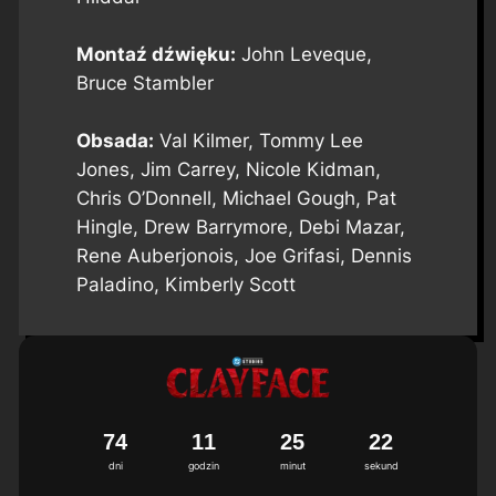
Montaź dźwięku:
John Leveque,
Bruce Stambler
Obsada:
Val Kilmer, Tommy Lee
Jones, Jim Carrey, Nicole Kidman,
Chris O’Donnell, Michael Gough, Pat
Hingle, Drew Barrymore, Debi Mazar,
Rene Auberjonois, Joe Grifasi, Dennis
Paladino, Kimberly Scott
7
4
1
1
2
5
2
1
2
dni
godzin
minut
sekund