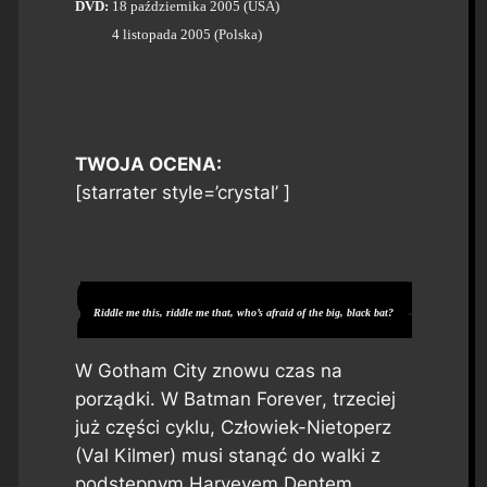
DVD
:
18 października 2005 (USA)
4 listopada 2005 (Polska)
TWOJA OCENA:
[starrater style=’crystal’ ]
Riddle me this, riddle me that, who’s afraid of the big, black bat?
W Gotham City znowu czas na
porządki. W
Batman Forever
, trzeciej
już części cyklu, Człowiek-Nietoperz
(Val Kilmer) musi stanąć do walki z
podstępnym Harveyem Dentem