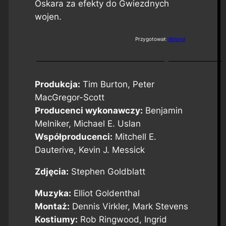
Oskara za efekty do
Gwiezdnych
wojen
.
Przygotował:
Woland
Produkcja:
Tim Burton, Peter
MacGregor-Scott
Producenci wykonawczy:
Benjamin
Melniker, Michael E. Uslan
Współproducenci:
Mitchell E.
Dauterive, Kevin J. Messick
Zdjęcia:
Stephen Goldblatt
Muzyka:
Elliot Goldenthal
Montaż:
Dennis Virkler, Mark Stevens
Kostiumy:
Rob Ringwood, Ingrid