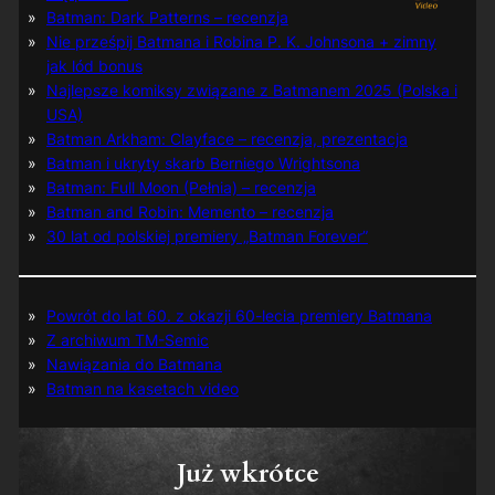
Batman: Dark Patterns – recenzja
Nie prześpij Batmana i Robina P. K. Johnsona + zimny
jak lód bonus
Najlepsze komiksy związane z Batmanem 2025 (Polska i
USA)
Batman Arkham: Clayface – recenzja, prezentacja
Batman i ukryty skarb Berniego Wrightsona
Batman: Full Moon (Pełnia) – recenzja
Batman and Robin: Memento – recenzja
30 lat od polskiej premiery „Batman Forever”
Powrót do lat 60. z okazji 60-lecia premiery Batmana
Z archiwum TM-Semic
Nawiązania do Batmana
Batman na kasetach video
Już wkrótce