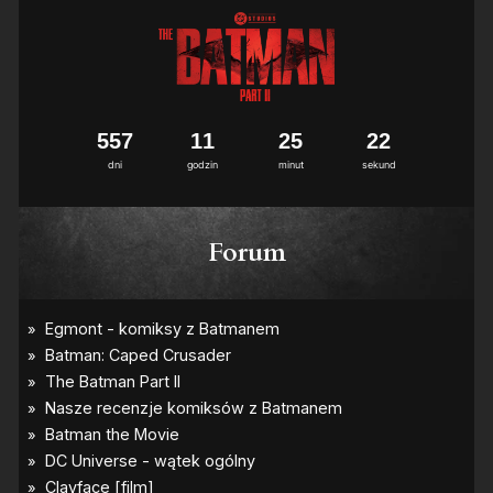
5
5
7
1
1
2
5
2
1
2
dni
godzin
minut
sekund
Forum