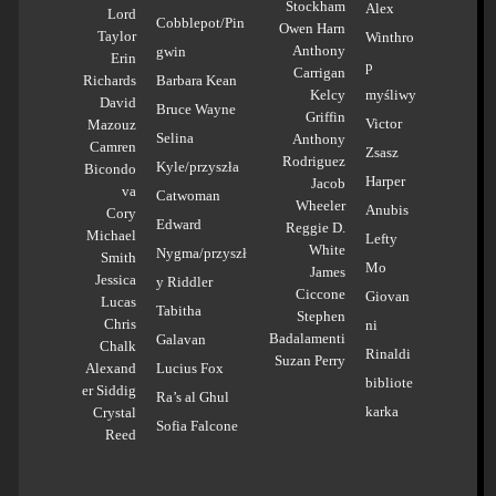
Stockham
Alex
Lord
Cobblepot/Pin
Owen Harn
Taylor
Winthro
Anthony
gwin
Erin
p
Carrigan
Richards
Barbara Kean
Kelcy
myśliwy
David
Bruce Wayne
Griffin
Victor
Mazouz
Selina
Anthony
Camren
Zsasz
Rodriguez
Kyle/przyszła
Bicondo
Harper
Jacob
va
Catwoman
Wheeler
Anubis
Cory
Edward
Reggie D.
Michael
Lefty
White
Nygma/przyszł
Smith
Mo
James
Jessica
y Riddler
Ciccone
Giovan
Lucas
Tabitha
Stephen
Chris
ni
Badalamenti
Galavan
Chalk
Rinaldi
Suzan Perry
Alexand
Lucius Fox
bibliote
er Siddig
Ra’s al Ghul
karka
Crystal
Sofia Falcone
Reed