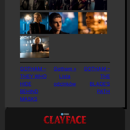
GOTHAM –
Gotham »
GOTHAM –
THEY WHO
Lista
THE
HIDE
odcinków
BLADE’S
BEHIND
PATH
MASKS