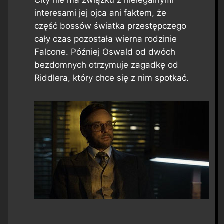
City nie ma związku z nielegalnymi
interesami jej ojca ani faktem, że
część bossów światka przestępczego
cały czas pozostała wierna rodzinie
Falcone. Później Oswald od dwóch
bezdomnych otrzymuje zagadkę od
Riddlera, który chce się z nim spotkać.