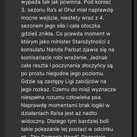
wypada tak jak powinna. Pod koniec
3. sezonu Ra’s al Ghul miał naprawdę
mocne wejście, niestety wraz z 4.
sezonem jego siła i cała otoczka
gdzieś znikła. Co prawda moment w
którym jako minister Starożytności z
konsulatu Nanda Parbat zjawia się na
komisariacie robi wrażenie. Jednak
cała reszta i poczynania złoczyńcy są
po prostu niegodne jego poziomu.
Gdzie są zastępy Ligi zabójców na
jego rozkaz. Czemu do misji wyznacza
niespełna rozumu człowieka psa.
Naprawdę momentami brak logiki w
działaniach Ra’sa jest aż nadto
widoczny. Dlatego tym bardziej boli
takie pokazanie tej postaci w odcinku
pt. „The Demon’s Head”. Pozostaje