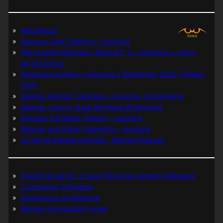
Wątpliwość
Batman: Dark Patterns – recenzja
Nie prześpij Batmana i Robina P. K. Johnsona + zimny
jak lód bonus
Najlepsze komiksy związane z Batmanem 2025 (Polska i
USA)
Batman Arkham: Clayface – recenzja, prezentacja
Batman i ukryty skarb Berniego Wrightsona
Batman: Full Moon (Pełnia) – recenzja
Batman and Robin: Memento – recenzja
30 lat od polskiej premiery „Batman Forever”
Powrót do lat 60. z okazji 60-lecia premiery Batmana
Z archiwum TM-Semic
Nawiązania do Batmana
Batman na kasetach video