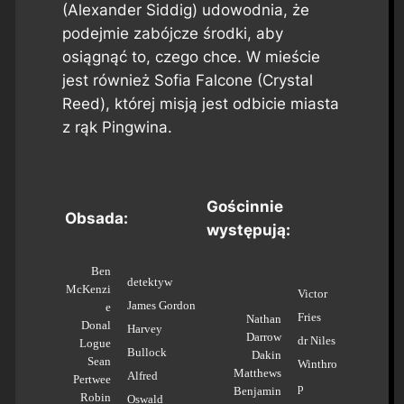
(Alexander Siddig) udowodnia, że
podejmie zabójcze środki, aby
osiągnąć to, czego chce. W mieście
jest również Sofia Falcone (Crystal
Reed), której misją jest odbicie miasta
z rąk Pingwina.
Gościnnie
Obsada:
występują:
Ben
detektyw
McKenzi
Victor
James Gordon
e
Fries
Nathan
Donal
Harvey
Darrow
dr Niles
Logue
Bullock
Dakin
Sean
Winthro
Matthews
Alfred
Pertwee
p
Benjamin
Robin
Oswald