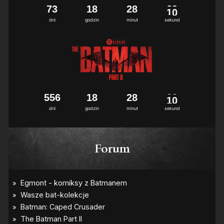
7
3
1
8
2
8
0
8
9
dni
godzin
minut
sekund
5
5
6
1
8
2
8
0
8
9
dni
godzin
minut
sekund
Forum