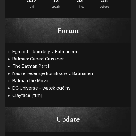
dni
godzin
minut
sekund
Forum
Update