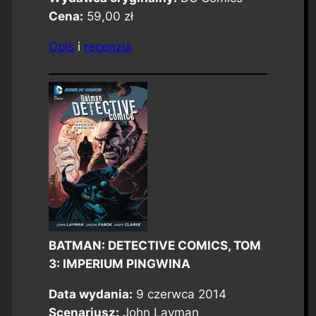
Cena:
59,00 zł
Opis
i
recenzja
BATMAN: DETECTIVE COMICS, TOM
3: IMPERIUM PINGWINA
Data wydania:
9 czerwca 2014
Scenariusz:
John Layman