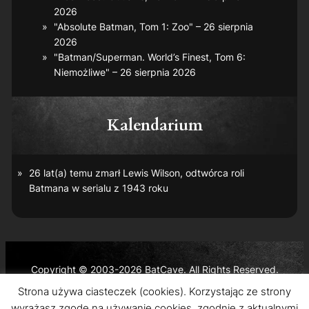
2026
"Absolute Batman, Tom 1: Zoo" – 26 sierpnia
2026
"Batman/Superman. World’s Finest, Tom 6:
Niemożliwe" – 26 sierpnia 2026
Kalendarium
26 lat(a) temu zmarł Lewis Wilson, odtwórca roli
Batmana w serialu z 1943 roku
Copyright © 2003-2026 BatCave. All Rights Reserved.
Batman and all related characters and elements are the
Strona używa ciasteczek (cookies). Korzystając ze strony
trademarks of © DC Comics and Warner Bros. Entertainment
wyrażasz zgodę na używanie cookies, zgodnie z aktualnymi