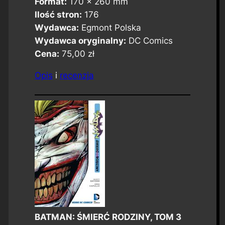
Format:
170 x 260 mm
Ilość stron:
176
Wydawca:
Egmont Polska
Wydawca oryginalny:
DC Comics
Cena:
75,00 zł
Opis
i
recenzja
BATMAN: ŚMIERĆ RODZINY, TOM 3