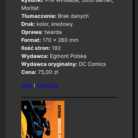
Rysunki:
Phil Winslade, Jordi Bernet,
Moritat
Tłumaczenie:
Brak danych
Druk:
kolor, kredowy
Oprawa:
twarda
Format:
170 x 260 mm
Ilość stron:
192
Wydawca:
Egmont Polska
Wydawca oryginalny:
DC Comics
Cena:
75,00 zł
Opis
i
recenzja