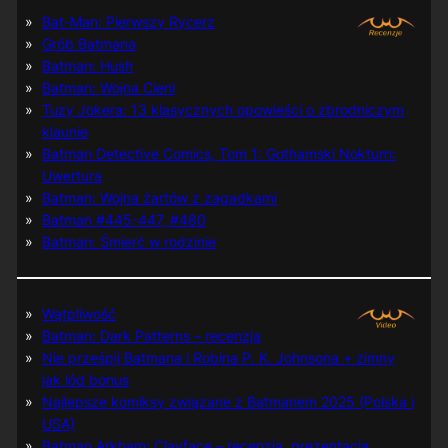
Bat-Man: Pierwszy Rycerz
Grób Batmana
Batman: Hush
Batman: Wojna Cieni
Tuzy Jokera: 13 klasycznych opowieści o zbrodniczym
klaunie
Batman Detective Comics, Tom 1: Gothamski Nokturn:
Uwertura
Batman: Wojna żartów z zagadkami
Batman #445-447, #480
Batman: Śmierć w rodzinie
Wątpliwość
Batman: Dark Patterns – recenzja
Nie prześpij Batmana i Robina P. K. Johnsona + zimny
jak lód bonus
Najlepsze komiksy związane z Batmanem 2025 (Polska i
USA)
Batman Arkham: Clayface – recenzja, prezentacja