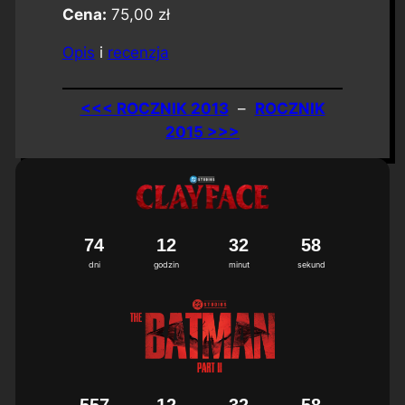
Cena:
75,00 zł
Opis
i
recenzja
<<< ROCZNIK 2013
–
ROCZNIK
2015 >>>
7
4
1
2
3
2
5
7
dni
godzin
minut
sekund
5
5
7
1
2
3
2
5
7