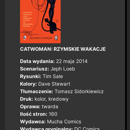
CATWOMAN: RZYMSKIE WAKACJE
Data wydania:
22 maja 2014
Scenariusz:
Jeph Loeb
Rysunki:
Tim Sale
Kolory:
Dave Stewart
Tłumaczenie:
Tomasz Sidorkiewicz
Druk:
kolor, kredowy
Oprawa:
twarda
Ilość stron:
160
Wydawca:
Mucha Comics
Wydawca oryginalny:
DC Comics