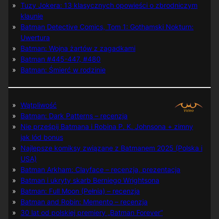
Tuzy Jokera: 13 klasycznych opowieści o zbrodniczym
klaunie
Batman Detective Comics, Tom 1: Gothamski Nokturn:
Uwertura
Batman: Wojna żartów z zagadkami
Batman #445-447, #480
Batman: Śmierć w rodzinie
Wątpliwość
Batman: Dark Patterns – recenzja
Nie prześpij Batmana i Robina P. K. Johnsona + zimny
jak lód bonus
Najlepsze komiksy związane z Batmanem 2025 (Polska i
USA)
Batman Arkham: Clayface – recenzja, prezentacja
Batman i ukryty skarb Berniego Wrightsona
Batman: Full Moon (Pełnia) – recenzja
Batman and Robin: Memento – recenzja
30 lat od polskiej premiery „Batman Forever”