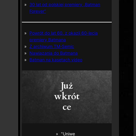
30 lat od polskiej premiery „Batman
Forever”
Powrót do lat 60. z okazji 60-lecia
premiery Batmana
Z archiwum TM-Semic
Nawiązania do Batmana
Batman na kasetach video
Już
wkrót
ce
"Uniwe