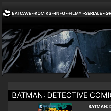
BATCAVE
KOMIKS
INFO
FILMY
SERIALE
G
BATMAN: DETECTIVE COMI
BATMAN: 