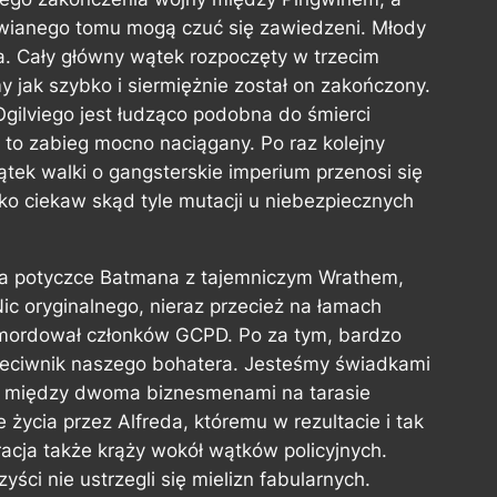
awianego tomu mogą czuć się zawiedzeni. Młody
a. Cały główny wątek rozpoczęty w trzecim
y jak szybko i siermiężnie został on zakończony.
Ogilviego jest łudząco podobna do śmierci
t to zabieg mocno naciągany. Po raz kolejny
tek walki o gangsterskie imperium przenosi się
ko ciekaw skąd tyle mutacji u niebezpiecznych
 na potyczce Batmana z tajemniczym Wrathem,
ic oryginalnego, nieraz przecież na łamach
mordował członków GCPD. Po za tym, bardzo
zeciwnik naszego bohatera. Jesteśmy świadkami
udo między dwoma biznesmenami na tarasie
życia przez Alfreda, któremu w rezultacie i tak
rracja także krąży wokół wątków policyjnych.
yści nie ustrzegli się mielizn fabularnych.