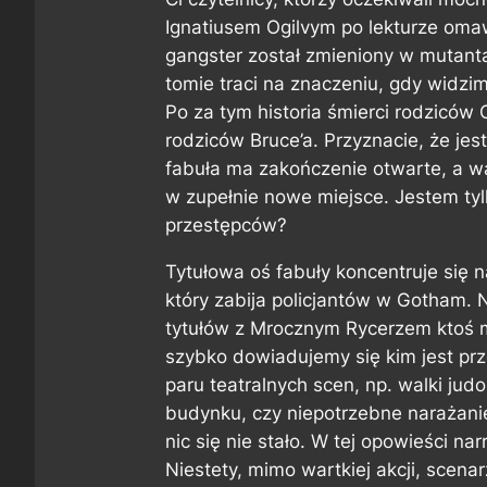
Ignatiusem Ogilvym po lekturze om
gangster został zmieniony w mutant
tomie traci na znaczeniu, gdy widzim
Po za tym historia śmierci rodziców 
rodziców Bruce’a. Przyznacie, że jes
fabuła ma zakończenie otwarte, a wą
w zupełnie nowe miejsce. Jestem tyl
przestępców?
Tytułowa oś fabuły koncentruje się
który zabija policjantów w Gotham. N
tytułów z Mrocznym Rycerzem ktoś 
szybko dowiadujemy się kim jest pr
paru teatralnych scen, np. walki j
budynku, czy niepotrzebne narażanie 
nic się nie stało. W tej opowieści na
Niestety, mimo wartkiej akcji, scenarz