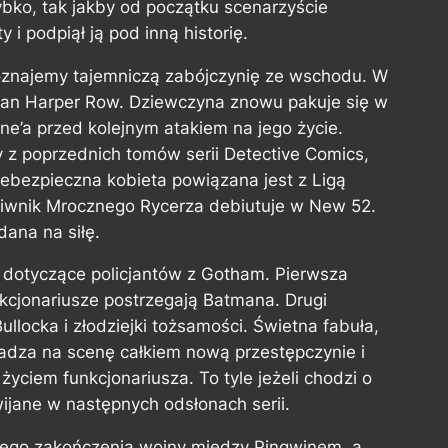
ko, tak jakby od początku scenarzyście
i podpiął ją pod inną historię.
poznajemy tajemniczą zabójczynię ze wschodu. W
an
Harper Row. Dziewczyna znowu pakuje się w
ne’a przed kolejnym atakiem na jego życie.
y z poprzednich tomów serii
Detective Comics
,
Niebezpieczna kobieta powiązana jest z Ligą
ciwnik Mrocznego Rycerza debiutuje w New 52.
dana na siłę.
 dotyczące policjantów z Gotham. Pierwsza
kcjonariusze postrzegają Batmana. Drugi
ullocka i złodziejki tożsamości. Świetna fabuła,
dza na scenę całkiem nową przestępczynie i
yciem funkcjonariusza. To tyle jeżeli chodzi o
wijane w następnych odsłonach serii.
cnego zakończenia wojny między Pingwinem, a