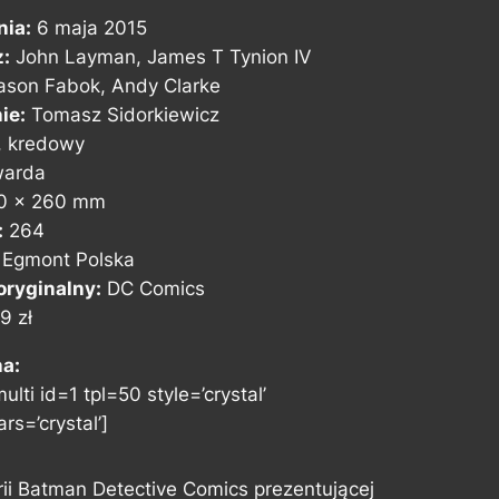
nia:
6 maja 2015
z:
John Layman, James T Tynion IV
ason Fabok, Andy Clarke
ie:
Tomasz Sidorkiewicz
, kredowy
arda
0 x 260 mm
:
264
Egmont Polska
ryginalny:
DC Comics
9 zł
na:
ulti id=1 tpl=50 style=’crystal’
rs=’crystal’]
i Batman Detective Comics prezentującej