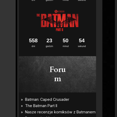
5
5
8
2
3
5
0
5
3
dni
godzin
minut
sekund
Foru
m