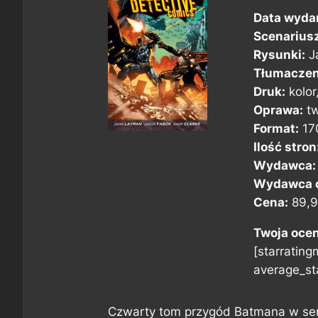
Data wyda
Scenarius
Rysunki:
J
Tłumaczen
Druk:
kolor
Oprawa:
tw
Format:
17
Ilość stron
Wydawca:
Wydawca o
Cena:
89,9
Twoja oce
[starratingm
average_sta
Czwarty tom przygód Batmana w seri