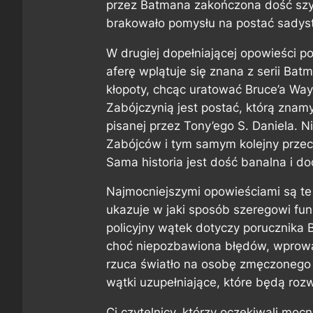
przez Batmana zakończona dość szyb
brakowało pomysłu na postać sadysty 
W drugiej dopełniającej opowieści 
aferę wplątuje się znana z serii
Batm
kłopoty, chcąc uratować Bruce’a Way
Zabójczynią jest postać, którą znam
pisanej przez Tony’ego S. Daniela. 
Zabójców i tym samym kolejny prze
Sama historia jest dość banalna i do
Najmocniejszymi opowieściami są te
ukazuje w jaki sposób szeregowi fun
policyjny wątek dotyczy porucznika B
choć niepozbawiona błędów, wprowa
rzuca światło na osobę zmęczonego ż
wątki uzupełniające, które będą roz
Ci czytelnicy, którzy oczekiwali mo