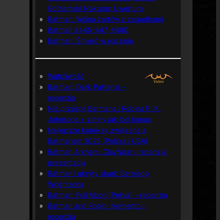
Gothamski Nokturn: Uwertura
Batman: Wojna żartów z zagadkami
Batman #445-447, #480
Batman: Śmierć w rodzinie
Wątpliwość
Batman: Dark Patterns –
recenzja
Nie prześpij Batmana i Robina P. K.
Johnsona + zimny jak lód bonus
Najlepsze komiksy związane z
Batmanem 2025 (Polska i USA)
Batman Arkham: Clayface – recenzja,
prezentacja
Batman i ukryty skarb Berniego
Wrightsona
Batman: Full Moon (Pełnia) – recenzja
Batman and Robin: Memento –
recenzja