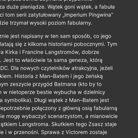
a duże pieniądze. Wątek goni wątek, a fabuła
ci tom serii zatytułowany „Imperium Pingwina”
dzie trzymał wysoki poziom fabularny.
nie jest napisany w ten sam sposób, co jego
atają się z kilkoma historiami pobocznymi. Tym
 Kirka i Francine Langstromów, dobrze
 Jest to właściwie ta sama geneza, którą
C. Dla nowych czytelników atrakcyjna, jeżeli
ykiem. Historia z Man–Batem i jego żeńską
ym zeszycie przygód Batmana (kto by to
ch w nietoperze bestie wybucha w dzielnicy
a symbolika). Długi wątek z Man–Batem jest
iepotrzebnie połączony z główną osią fabularną
 nie mogę wybaczyć scenarzystom, a mianowicie
wątkiem Langstroma. Skutkiem tego Zsasz staje
e i w przenośni. Sprawa z Victorem zostaje