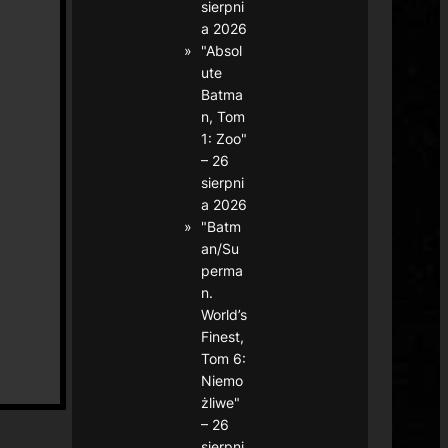
sierpni
a 2026
"Absol
ute
Batma
n, Tom
1: Zoo"
– 26
sierpni
a 2026
"Batm
an/Su
perma
n.
World’s
Finest,
Tom 6:
Niemo
żliwe"
– 26
sierpni