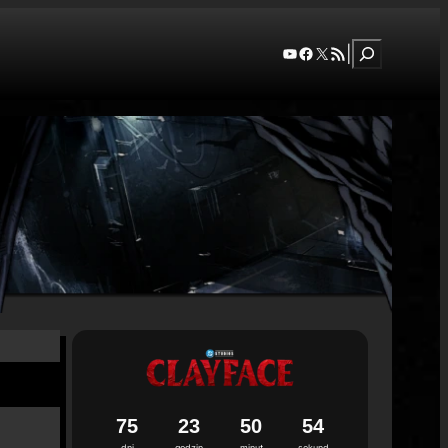
Szukaj
YouTube
Facebook
X
RSS Feed
|
7
5
2
3
5
0
5
3
dni
godzin
minut
sekund