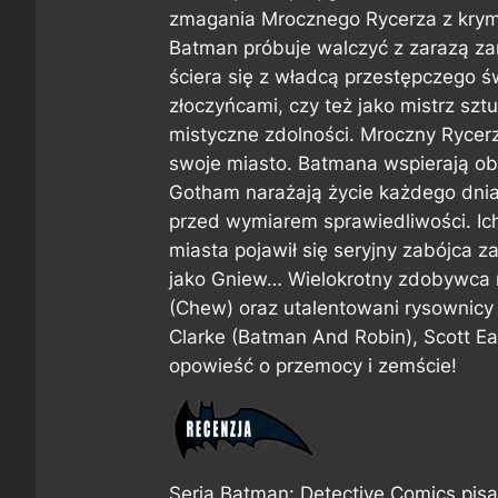
zmagania Mrocznego Rycerza z kry
Batman próbuje walczyć z zarazą z
ściera się z władcą przestępczego św
złoczyńcami, czy też jako mistrz szt
mistyczne zdolności. Mroczny Rycer
swoje miasto. Batmana wspierają ob
Gotham narażają życie każdego dnia
przed wymiarem sprawiedliwości. Ic
miasta pojawił się seryjny zabójca z
jako Gniew… Wielokrotny zdobywca 
(Chew) oraz utalentowani rysownicy
Clarke (Batman And Robin), Scott Ea
opowieść o przemocy i zemście!
Seria
Batman: Detective Comics
pisa