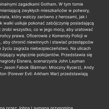
minalnymi zagadkami Gotham. W tym tomie
amieniającą zwykłych mieszkańców w potwory,
iata, który walczy zarówno z herosami, jak i
uk walki usiłuje pokonać zabójczynię posiadającą
z zrobi wszystko, co w jego mocy, aby uratować
rońcy prawa. Oficerowie z Komendy Policji w
, aby chronić niewinnych i stawiać przestępców
h życiu zagraża niebezpieczeństwo. Na ulicach
abijający wyłącznie policjantów. Przedstawia się
nagrody Eisnera, scenarzysta John Layman
 – Jason Fabok (Batman: Mroczny Rycerz), Andy
ton (Forever Evil: Arkham War) przedstawiają
na przez Johna Laymana przypomina