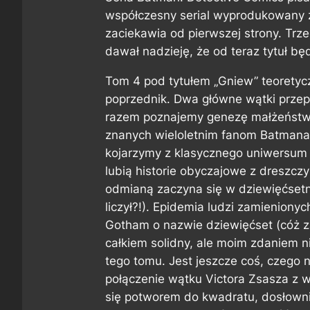
współczesny serial wyprodukowany z
zaciekawia od pierwszej strony. Trze
dawał nadzieję, że od teraz tytuł bę
Tom 4 pod tytułem „Gniew” teoretycz
poprzednik. Dwa główne wątki przepl
razem poznajemy genezę małżeństwa
znanych wieloletnim fanom Batmana.
kojarzymy z klasycznego uniwersum D
lubią historie obyczajowe z dreszcz
odmianą zaczyna się w dziewięćsetn
liczył?!). Epidemia ludzi zamieniony
Gotham o nazwie dziewięćset (cóż z
całkiem solidny, ale moim zdaniem n
tego tomu. Jest jeszcze coś, czego
połączenie wątku Victora Zsasza z 
się potworem do kwadratu, dosłowni