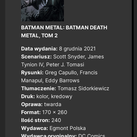
BATMAN METAL: BATMAN DEATH
METAL, TOM 2
Data wydania:
8 grudnia 2021
Scenariusz:
Scott Snyder, James
Tynion IV, Peter J. Tomasi
Rysunki:
Greg Capullo, Francis
Manapul, Eddy Barrows
Tłumaczenie:
Tomasz Sidorkiewicz
Druk:
kolor, kredowy
Oprawa:
twarda
Format:
170 x 260
Ilość stron:
240
Wydawca:
Egmont Polska
Wydawca oryginalny:
DC Comics