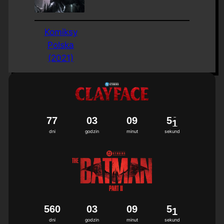
Komiksy
Polska
(2021)
7
7
0
3
0
9
5
0
dni
godzin
minut
sekund
5
6
0
0
3
0
9
5
0
dni
godzin
minut
sekund