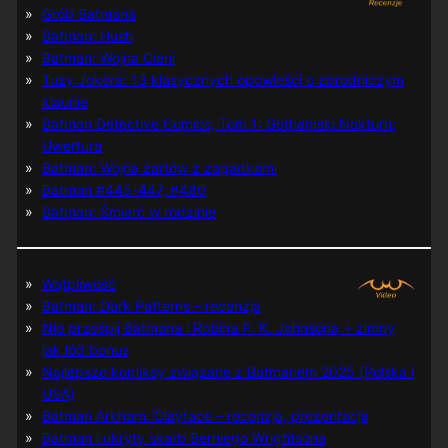
Grób Batmana
Batman: Hush
Batman: Wojna Cieni
Tuzy Jokera: 13 klasycznych opowieści o zbrodniczym
klaunie
Batman Detective Comics, Tom 1: Gothamski Nokturn:
Uwertura
Batman: Wojna żartów z zagadkami
Batman #445-447, #480
Batman: Śmierć w rodzinie
Wątpliwość
Batman: Dark Patterns – recenzja
Nie prześpij Batmana i Robina P. K. Johnsona + zimny
jak lód bonus
Najlepsze komiksy związane z Batmanem 2025 (Polska i
USA)
Batman Arkham: Clayface – recenzja, prezentacja
Batman i ukryty skarb Berniego Wrightsona