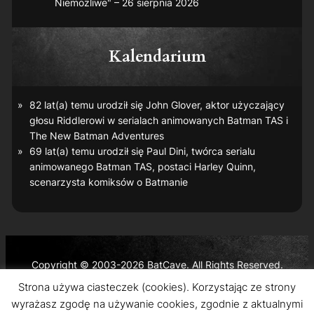
Niemożliwe" – 26 sierpnia 2026
Kalendarium
82 lat(a) temu urodził się John Glover, aktor użyczający
głosu Riddlerowi w serialach animowanych
Batman TAS
i
The New Batman Adventures
69 lat(a) temu urodził się Paul Dini, twórca serialu
animowanego
Batman TAS
, postaci Harley Quinn,
scenarzysta komiksów o Batmanie
Copyright © 2003-2026 BatCave. All Rights Reserved.
Batman and all related characters and elements are the
Strona używa ciasteczek (cookies). Korzystając ze strony
trademarks of © DC Comics and Warner Bros. Entertainment
wyrażasz zgodę na używanie cookies, zgodnie z aktualnymi
Inc.