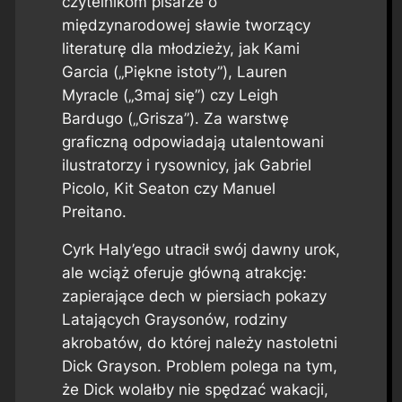
czytelnikom pisarze o
międzynarodowej sławie tworzący
literaturę dla młodzieży, jak Kami
Garcia („Piękne istoty”), Lauren
Myracle („3maj się”) czy Leigh
Bardugo („Grisza”). Za warstwę
graficzną odpowiadają utalentowani
ilustratorzy i rysownicy, jak Gabriel
Picolo, Kit Seaton czy Manuel
Preitano.
Cyrk Haly’ego utracił swój dawny urok,
ale wciąż oferuje główną atrakcję:
zapierające dech w piersiach pokazy
Latających Graysonów, rodziny
akrobatów, do której należy nastoletni
Dick Grayson. Problem polega na tym,
że Dick wolałby nie spędzać wakacji,