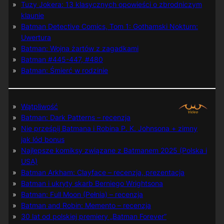
Tuzy Jokera: 13 klasycznych opowieści o zbrodniczym
klaunie
Batman Detective Comics, Tom 1: Gothamski Nokturn:
Uwertura
Batman: Wojna żartów z zagadkami
Batman #445-447, #480
Batman: Śmierć w rodzinie
Wątpliwość
Batman: Dark Patterns – recenzja
Nie prześpij Batmana i Robina P. K. Johnsona + zimny
jak lód bonus
Najlepsze komiksy związane z Batmanem 2025 (Polska i
USA)
Batman Arkham: Clayface – recenzja, prezentacja
Batman i ukryty skarb Berniego Wrightsona
Batman: Full Moon (Pełnia) – recenzja
Batman and Robin: Memento – recenzja
30 lat od polskiej premiery „Batman Forever”