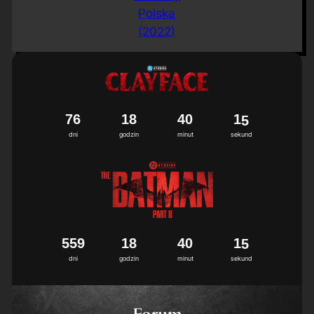
Polska
(2022)
7
6
1
8
4
0
1
4
dni
godzin
minut
sekund
5
5
9
1
8
4
0
1
4
5
dni
godzin
minut
sekund