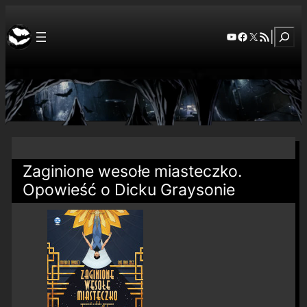
Szuka
YouTube
Facebook
X
RSS Feed
|
Zaginione wesołe miasteczko.
Opowieść o Dicku Graysonie