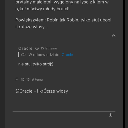
brytalny małoletni, wygolony na łyso z kijem w
ręku! mściwy młody brutal!
Powiększyłem: Robin jak Robin, tylko stuj ubogi
ikrutsze włosy…
Oracle
15 lat temu
W odpowiedzi do
Oracle
nie stuj tylko strój:)
F
15 lat temu
@Oracle – i krÓtsze włosy