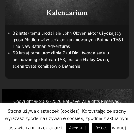
Kalendarium
82 lat(a) temu urodził się John Glover, aktor użyczający
głosu Riddlerowi w serialach animowanych
Batman TAS
i
The New Batman Adventures
69 lat(a) temu urodził się Paul Dini, twórca serialu
animowanego
Batman TAS
, postaci Harley Quinn,
scenarzysta komiksów o Batmanie
Copyright © 2003-2026 BatCave. All Rights Reserved.
Batman and all related characters and elements are the
Strona używa ciasteczek (cookies). Korzystając ze strony
trademarks of © DC Comics and Warner Bros. Entertainment
wyrażasz zgodę na używanie cookies, zgodnie z aktualnymi
Inc.
ustawieniami przeglądarki.
więcej
Akceptuj
Reject