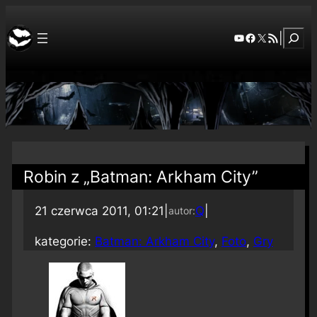
Szuka
YouTube
Facebook
X
RSS Feed
|
Robin z „Batman: Arkham City”
21 czerwca 2011, 01:21
|
Q
|
autor:
kategorie:
Batman: Arkham City
, 
Foto
, 
Gry