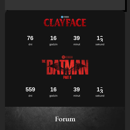
7
6
1
6
3
9
1
2
dni
godzin
minut
sekund
5
5
9
1
6
3
9
1
2
dni
godzin
minut
sekund
Forum