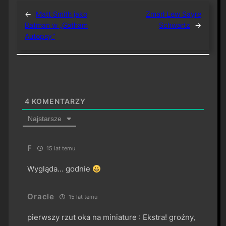
←
Matt Smith jako
Zmarł Lew Sayre
Batman w „Gotham
Schwartz
→
Autopsy”
4
KOMENTARZY
Najstarsze
F
15 lat temu
Wygląda… godnie
Oracle
15 lat temu
pierwszy rzut oka na miniature : Ekstra! groźny,