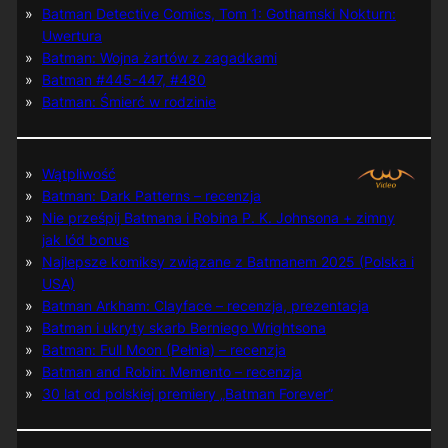
Batman Detective Comics, Tom 1: Gothamski Nokturn:
Uwertura
Batman: Wojna żartów z zagadkami
Batman #445-447, #480
Batman: Śmierć w rodzinie
Wątpliwość
Batman: Dark Patterns – recenzja
Nie prześpij Batmana i Robina P. K. Johnsona + zimny
jak lód bonus
Najlepsze komiksy związane z Batmanem 2025 (Polska i
USA)
Batman Arkham: Clayface – recenzja, prezentacja
Batman i ukryty skarb Berniego Wrightsona
Batman: Full Moon (Pełnia) – recenzja
Batman and Robin: Memento – recenzja
30 lat od polskiej premiery „Batman Forever”