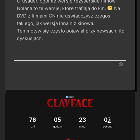
Crusader, ogólnie wersje reżyserskie filmów
Nolana to te wersje, które trafiają do kin.
Na
DVD z filmami CN nie uświadczysz czegoś
takiego, jak wersja inna niż kinowa.
Ten motyw się często pojawiał przy newsach, itp.
dyskusjach.
7
6
0
5
2
3
0
3
dni
godzin
minut
sekund