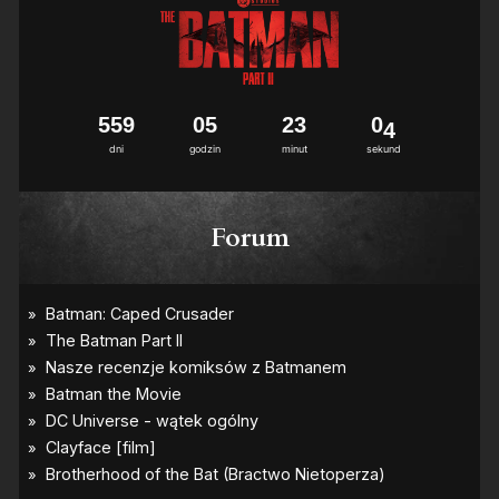
5
5
9
0
5
2
3
0
3
dni
godzin
minut
sekund
Forum