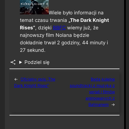
Wiele było informacji na
temat czasu trwania
„The Dark Knight
Rises”
, dzięki
BBFC
wiemy już, że
najnowszy film Nolana będzie
dokładnie trwał 2 godziny, 44 minuty i
27 sekund.
Podziel się
←
Oficjalny opis „The
Będą kolejne
Dark Knight Rises”
soundtracki z muzyką z
seriali i filmów
animowanych z
Batmanem
→