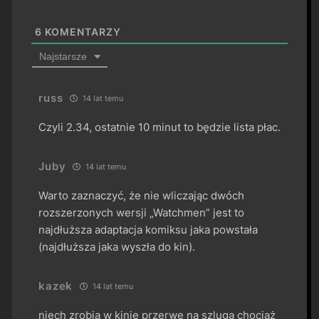
6
KOMENTARZY
Najstarsze
russ
14 lat temu
Czyli 2.34, ostatnie 10 minut to będzie lista płac.
Juby
14 lat temu
Warto zaznaczyć, że nie wliczając dwóch
rozszerzonych wersji „Watchmen” jest to
najdłuższa adaptacja komiksu jaka powstała
(najdłuższa jaka wyszła do kin).
kazek
14 lat temu
niech zrobią w kinie przerwę na szluga chociaż