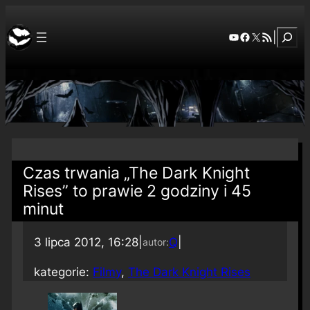
Szuka
YouTube
Facebook
X
RSS Feed
|
Czas trwania „The Dark Knight
Rises” to prawie 2 godziny i 45
minut
3 lipca 2012, 16:28
|
Q
|
autor:
kategorie:
Filmy
, 
The Dark Knight Rises