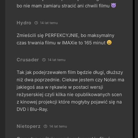
bo nie mam zamiaru stracić ani chwili filmu
Hydro
14 lat temu
Zmieścili się PERFEKCYJNIE, bo maksymalny
czas trwania filmu w IMAXie to 165 minut
Crusader
14 lat temu
Tak jak podejrzewałem film będzie długi, dłuższy
niż dwa poprzednie. Ciekaw jestem czy Nolan ma
jakiegoś asa w rękawie w postaci wersji
reżyserskiej czyli kilka nie opublikowanych scen
z kinowej projekcji które mogłyby pojawić się na
DVD i Blu-Ray.
Nietoperz
14 lat temu