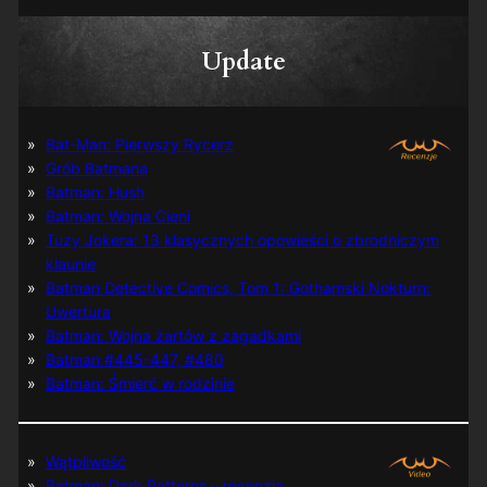
Update
Bat-Man: Pierwszy Rycerz
Grób Batmana
Batman: Hush
Batman: Wojna Cieni
Tuzy Jokera: 13 klasycznych opowieści o zbrodniczym
klaunie
Batman Detective Comics, Tom 1: Gothamski Nokturn:
Uwertura
Batman: Wojna żartów z zagadkami
Batman #445-447, #480
Batman: Śmierć w rodzinie
Wątpliwość
Batman: Dark Patterns – recenzja