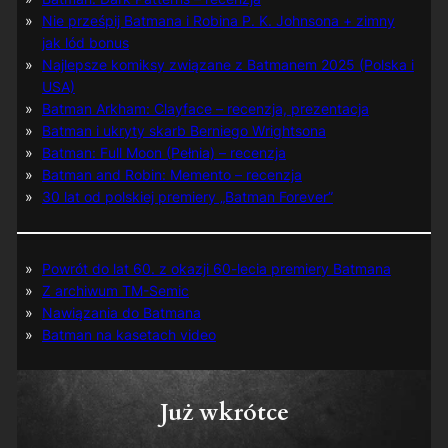
Nie prześpij Batmana i Robina P. K. Johnsona + zimny
jak lód bonus
Najlepsze komiksy związane z Batmanem 2025 (Polska i
USA)
Batman Arkham: Clayface – recenzja, prezentacja
Batman i ukryty skarb Berniego Wrightsona
Batman: Full Moon (Pełnia) – recenzja
Batman and Robin: Memento – recenzja
30 lat od polskiej premiery „Batman Forever”
Powrót do lat 60. z okazji 60-lecia premiery Batmana
Z archiwum TM-Semic
Nawiązania do Batmana
Batman na kasetach video
Już wkrótce