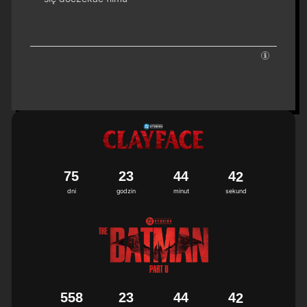
7
5
2
3
4
4
4
1
2
dni
godzin
minut
sekund
5
5
8
2
3
4
4
4
1