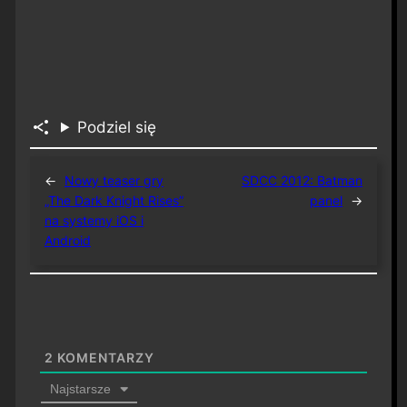
Podziel się
←
Nowy teaser gry
SDCC 2012: Batman
„The Dark Knight Rises”
panel
→
na systemy iOS i
Android
2
KOMENTARZY
Najstarsze