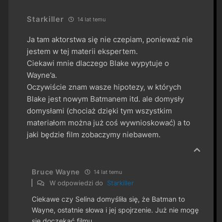
Starkiller
14 lat temu
Ja tam aktorstwa się nie czepiam, ponieważ nie
jestem w tej materii ekspertem.
Ciekawi mnie dlaczego Blake wypytuje o
Wayne’a.
Oczywiście znam wasze hipotezy, w których
Blake jest nowym Batmanem itd. ale domysły
domysłami (chociaż dzięki tym wszystkim
materiałom można już coś wywnioskować) a to
jaki będzie film zobaczymy niebawem.
Bruce Wayne
14 lat temu
W odpowiedzi do
Starkiller
Ciekawe czy Selina domyśliła się, że Batman to
Wayne, ostatnie słowa i jej spojrzenie. Już nie mogę
się doczekać filmu