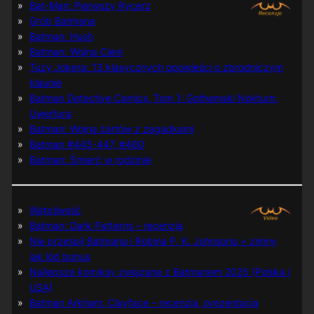
Bat-Man: Pierwszy Rycerz
Grób Batmana
Batman: Hush
Batman: Wojna Cieni
Tuzy Jokera: 13 klasycznych opowieści o zbrodniczym
klaunie
Batman Detective Comics, Tom 1: Gothamski Nokturn:
Uwertura
Batman: Wojna żartów z zagadkami
Batman #445-447, #480
Batman: Śmierć w rodzinie
Wątpliwość
Batman: Dark Patterns – recenzja
Nie prześpij Batmana i Robina P. K. Johnsona + zimny
jak lód bonus
Najlepsze komiksy związane z Batmanem 2025 (Polska i
USA)
Batman Arkham: Clayface – recenzja, prezentacja