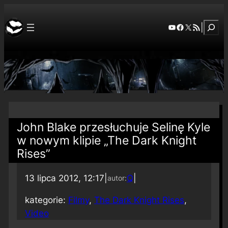
Szuka
YouTube
Facebook
X
RSS Feed
|
John Blake przesłuchuje Selinę Kyle
w nowym klipie „The Dark Knight
Rises”
13 lipca 2012, 12:17
|
Q
|
autor:
kategorie:
Filmy
, 
The Dark Knight Rises
, 
Video