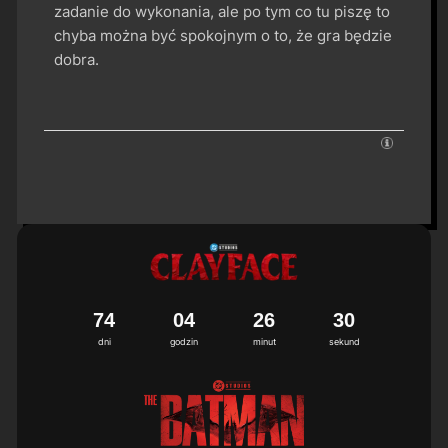
zadanie do wykonania, ale po tym co tu piszę to
chyba można być spokojnym o to, że gra będzie
dobra.
7
4
0
4
2
6
2
9
3
0
dni
godzin
minut
sekund