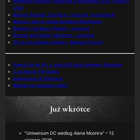
Najlepsze komiksy związane z Batmanem 2025 (Polska i
USA)
Batman Arkham: Clayface – recenzja, prezentacja
Batman i ukryty skarb Berniego Wrightsona
Batman: Full Moon (Pełnia) – recenzja
Batman and Robin: Memento – recenzja
30 lat od polskiej premiery „Batman Forever”
Powrót do lat 60. z okazji 60-lecia premiery Batmana
Z archiwum TM-Semic
Nawiązania do Batmana
Batman na kasetach video
Już wkrótce
"Uniwersum DC według Alana Moore'a" – 12
sierpnia 2026