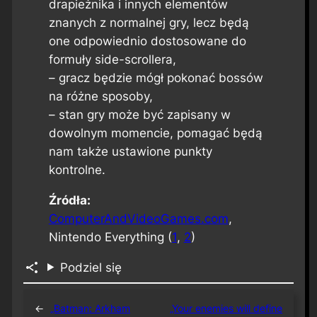
drapieżnika i innych elementów
znanych z normalnej gry, lecz będą
one odpowiednio dostosowane do
formuły side-scrollera,
– gracz będzie mógł pokonać bossów
na różne sposoby,
– stan gry może być zapisany w
dowolnym momencie, pomagać będą
nam także ustawione punkty
kontrolne.
Źródła:
ComputerAndVideoGames.com
,
Nintendo Everything (
1
,
2
)
Podziel się
←
„Batman: Arkham
„Your enemies will define