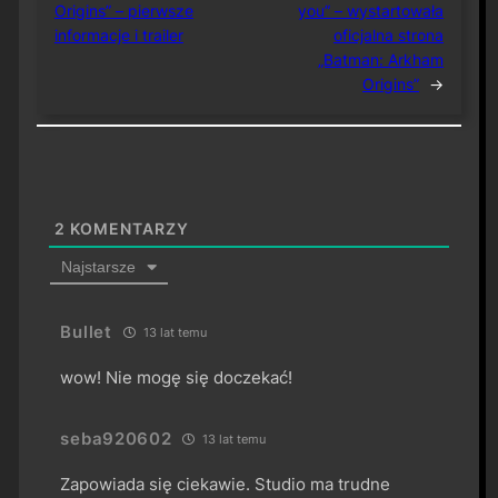
Origins” – pierwsze
you” – wystartowała
informacje i trailer
oficjalna strona
„Batman: Arkham
Origins”
→
2
KOMENTARZY
Najstarsze
Bullet
13 lat temu
wow! Nie mogę się doczekać!
seba920602
13 lat temu
Zapowiada się ciekawie. Studio ma trudne