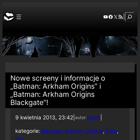
Szuka
YouTube
Facebook
X
RSS Feed
|
Nowe screeny i informacje o
„Batman: Arkham Origins” i
„Batman: Arkham Origins
Blackgate”!
9 kwietnia 2013, 23:42
|
kelen
|
autor:
kategorie:
Batman: Arkham Origins
, 
Foto
, 
Gry