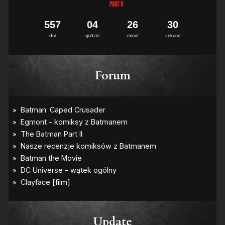
5
5
7
0
4
2
6
2
9
3
0
dni
godzin
minut
sekund
Forum
Update