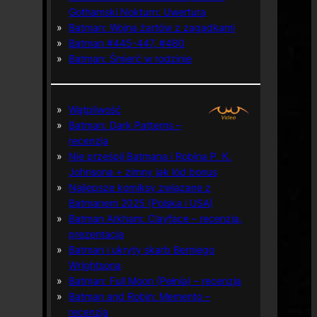
Gothamski Nokturn: Uwertura
Batman: Wojna żartów z zagadkami
Batman #445-447, #480
Batman: Śmierć w rodzinie
Wątpliwość
Batman: Dark Patterns –
recenzja
Nie prześpij Batmana i Robina P. K.
Johnsona + zimny jak lód bonus
Najlepsze komiksy związane z
Batmanem 2025 (Polska i USA)
Batman Arkham: Clayface – recenzja,
prezentacja
Batman i ukryty skarb Berniego
Wrightsona
Batman: Full Moon (Pełnia) – recenzja
Batman and Robin: Memento –
recenzja