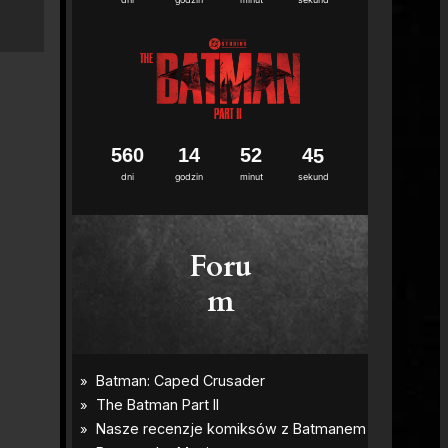
5
6
0
1
4
5
2
4
3
4
dni
godzin
minut
sekund
Foru
m