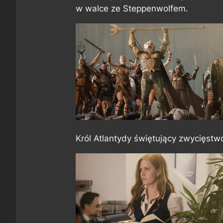
w walce ze Steppenwolfem.
Król Atlantydy świętujący zwycięstw