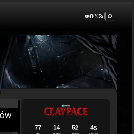
Szukaj
YouTube
Facebook
X
RSS Feed
|
tów
7
7
1
4
5
2
4
3
dni
godzin
minut
sekund