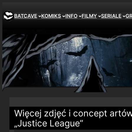
BATCAVE
KOMIKS
INFO
FILMY
SERIALE
G
Więcej zdjęć i concept art
„Justice League”