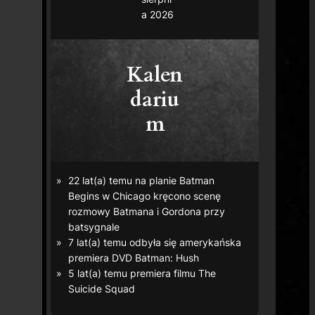
a 2026
Kalen
dariu
m
22 lat(a) temu na planie
Batman
Begins
w Chicago kręcono scenę
rozmowy Batmana i Gordona przy
batsygnale
7 lat(a) temu odbyła się amerykańska
premiera DVD
Batman: Hush
5 lat(a) temu premiera filmu
The
Suicide Squad