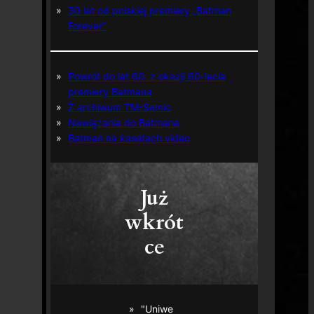
30 lat od polskiej premiery „Batman
Forever”
Powrót do lat 60. z okazji 60-lecia
premiery Batmana
Z archiwum TM-Semic
Nawiązania do Batmana
Batman na kasetach video
Już
wkrót
ce
"Uniwe