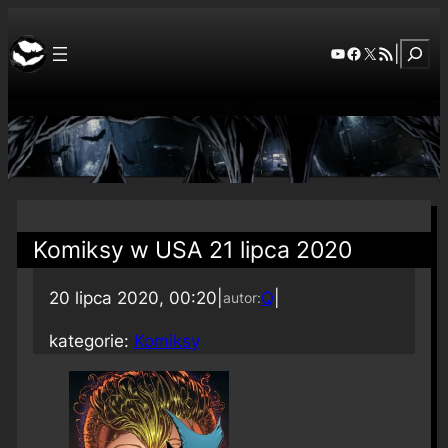
Szuka
YouTube
Facebook
X
RSS Feed
|
Komiksy w USA 21 lipca 2020
20 lipca 2020, 00:20
|
Q
|
autor:
kategorie:
Komiksy