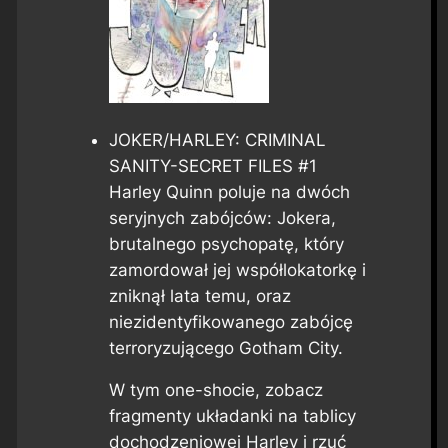
JOKER/HARLEY: CRIMINAL
SANITY-SECRET FILES #1
Harley Quinn poluje na dwóch
seryjnych zabójców: Jokera,
brutalnego psychopatę, który
zamordował jej współlokatorkę i
zniknął lata temu, oraz
niezidentyfikowanego zabójcę
terroryzującego Gotham City.
W tym one-shocie, zobacz
fragmenty układanki na tablicy
dochodzeniowej Harley i rzuć