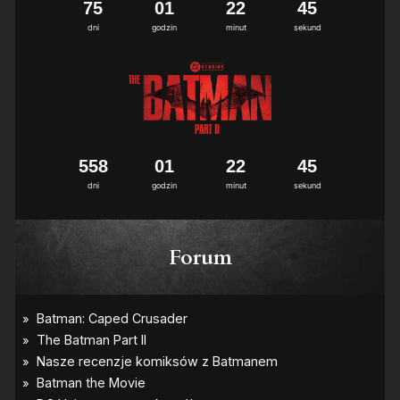
7
5
0
1
2
2
4
5
dni
godzin
minut
sekund
5
5
8
0
1
2
2
4
5
dni
godzin
minut
sekund
Forum