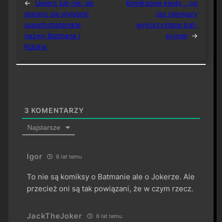
←
Uwierz lub nie: jak
Komiksowe kiedy… po
starano się wyjaśnić
raz pierwszy
superbohaterskie
wykorzystano bat-
nazwy Batmana i
sygnał
→
Robina
3
KOMENTARZY
Najstarsze
Igor
6 lat temu
To nie są komiksy o Batmanie ale o Jokerze. Ale
przecież oni są tak powiązani, że w czym rzecz.
JackTheJoker
6 lat temu