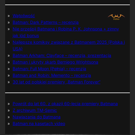
Wątpliwość
Batman: Dark Patterns – recenzja
Nie prześpij Batmana i Robina P. K. Johnsona + zimny
jak lód bonus
Najlepsze komiksy związane z Batmanem 2025 (Polska i
USA)
Batman Arkham: Clayface – recenzja, prezentacja
Batman i ukryty skarb Berniego Wrightsona
Batman: Full Moon (Pełnia) – recenzja
Batman and Robin: Memento – recenzja
30 lat od polskiej premiery „Batman Forever”
Powrót do lat 60. z okazji 60-lecia premiery Batmana
Z archiwum TM-Semic
Nawiązania do Batmana
Batman na kasetach video