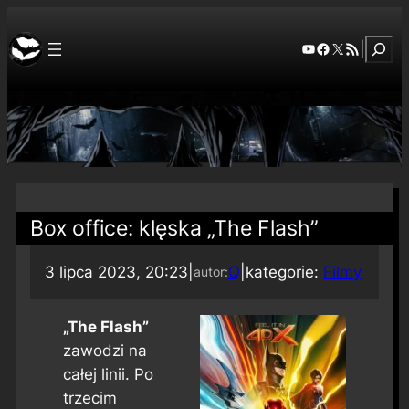
Szuka
YouTube
Facebook
X
RSS Feed
|
Box office: klęska „The Flash”
3 lipca 2023, 20:23
|
Q
|
kategorie:
Filmy
autor:
„The Flash”
zawodzi na
całej linii. Po
trzecim