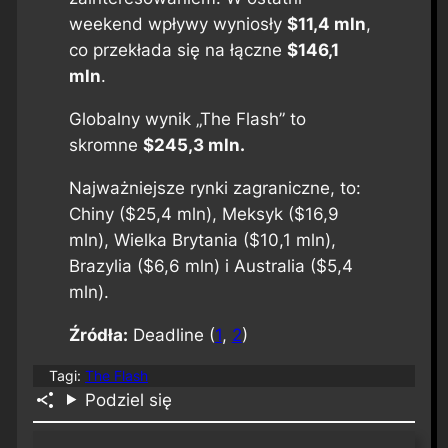
weekend wpływy wyniosły
$11,4 mln
,
co przekłada się na łączne
$146,1
mln
.
Globalny wynik „The Flash” to
skromne
$245,3 mln.
Najważniejsze rynki zagraniczne, to:
Chiny ($25,4 mln), Meksyk ($16,9
mln), Wielka Brytania ($10,1 mln),
Brazylia ($6,6 mln) i Australia ($5,4
mln).
Źródła:
Deadline (
1
,
2
)
Tagi:
The Flash
Podziel się