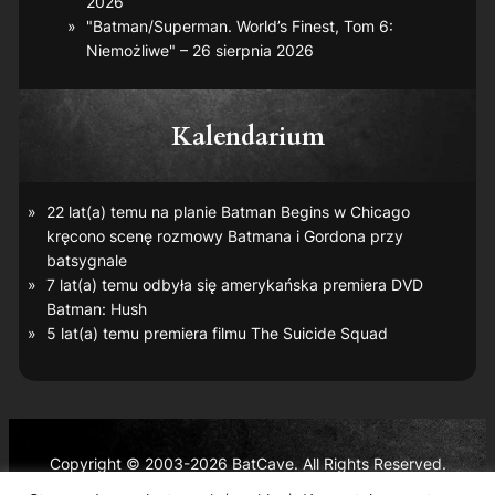
2026
"Batman/Superman. World’s Finest, Tom 6:
Niemożliwe" – 26 sierpnia 2026
Kalendarium
22 lat(a) temu na planie
Batman Begins
w Chicago
kręcono scenę rozmowy Batmana i Gordona przy
batsygnale
7 lat(a) temu odbyła się amerykańska premiera DVD
Batman: Hush
5 lat(a) temu premiera filmu
The Suicide Squad
Copyright © 2003-2026 BatCave. All Rights Reserved.
Batman and all related characters and elements are the