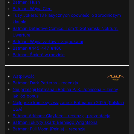
Batman: Hush
Batman: Wojna Cieni
Tuzy Jokera: 13 klasycznych opowieści o zbrodniczym
klaunie
Batman Detective Comics, Tom 1: Gothamski Nokturn:
Uwertura
Batman: Wojna żartów z zagadkami
Batman #445-447, #480
Batman: Śmierć w rodzinie
Wątpliwość
Batman: Dark Patterns – recenzja
Nie prześpij Batmana i Robina P. K. Johnsona + zimny
jak lód bonus
Najlepsze komiksy związane z Batmanem 2025 (Polska i
USA)
Batman Arkham: Clayface – recenzja, prezentacja
Batman i ukryty skarb Berniego Wrightsona
Batman: Full Moon (Pełnia) – recenzja