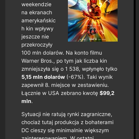
weekendzie
na ekranach
amerykańskic
h kin wpływy
jeszcze nie
przekroczyły
100 mln dolarów. Na konto filmu
Warner Bros., po tym jak liczba kin
zmniejszyła się o 1 538, wpłynęło tylko
5,15 mln dolarów
(-67%). Taki wynik
zapewnił 8. miejsce w zestawieniu.
Łącznie w USA zebrano kwotę
$99,2
mln
.
Sytuacji nie ratują rynki zagraniczne,
chociaż tutaj produkcja z bohaterami
DC cieszy się minimalnie większym
zainteresowaniem. W ostatni