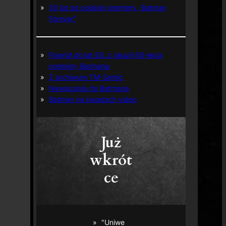
30 lat od polskiej premiery „Batman
Forever”
Powrót do lat 60. z okazji 60-lecia
premiery Batmana
Z archiwum TM-Semic
Nawiązania do Batmana
Batman na kasetach video
Już
wkrót
ce
"Uniwe