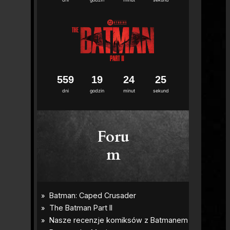
5
5
9
1
9
2
4
2
3
4
dni
godzin
minut
sekund
Foru
m