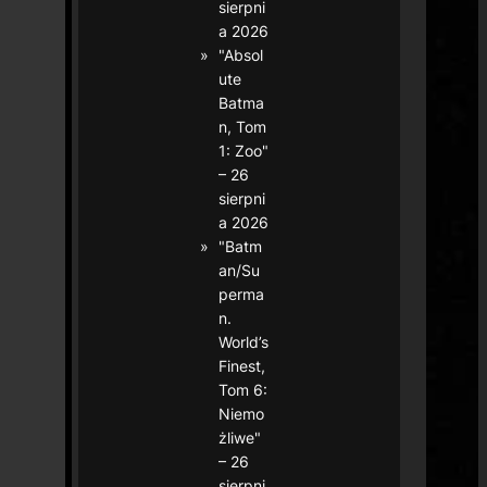
sierpni
a 2026
"Absol
ute
Batma
n, Tom
1: Zoo"
– 26
sierpni
a 2026
"Batm
an/Su
perma
n.
World’s
Finest,
Tom 6:
Niemo
żliwe"
– 26
sierpni