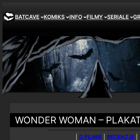
BATCAVE
KOMIKS
INFO
FILMY
SERIALE
G
WONDER WOMAN – PLAKA
|
O FILMIE
|
RECENZJE
|