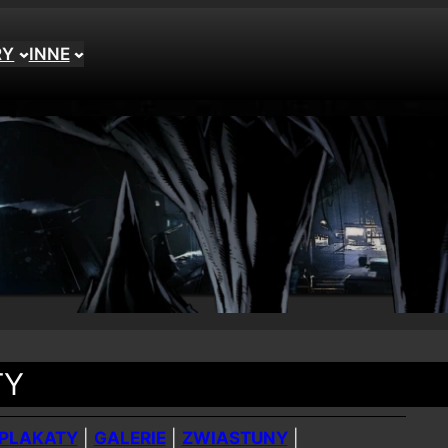
RY
INNE
TY
PLAKATY
|
GALERIE
|
ZWIASTUNY
|