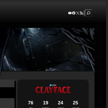
Szukaj
YouTube
Facebook
X
RSS Feed
|
7
6
1
9
2
4
2
3
4
dni
godzin
minut
sekund