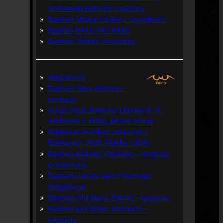
Gothamski Nokturn: Uwertura
Batman: Wojna żartów z zagadkami
Batman #445-447, #480
Batman: Śmierć w rodzinie
Wątpliwość
Batman: Dark Patterns –
recenzja
Nie prześpij Batmana i Robina P. K.
Johnsona + zimny jak lód bonus
Najlepsze komiksy związane z
Batmanem 2025 (Polska i USA)
Batman Arkham: Clayface – recenzja,
prezentacja
Batman i ukryty skarb Berniego
Wrightsona
Batman: Full Moon (Pełnia) – recenzja
Batman and Robin: Memento –
recenzja