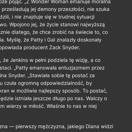
oże pojąć. „Z Wonder Woman emanuje moralna
e prześladują jej demony przeszłości, nie szuka
ili, i nie znajduje się w trudnej sytuacji
two. Wpojono jej, że życie stanowi najwyższą
ie dlatego, że chce zrobić na świecie to, co
a. Myślę, że Patty i Gal znalazły doskonały
 opowiada producent Zack Snyder.
e Jenkins w pełni podziela tę wizję, a co
ostaci. „Patty emanowała entuzjazmem przez
ina Snyder. „Stawiała sobie tę postać za
łu czuła ogromną odpowiedzialność, by
an w możliwie najlepszy sposób. To postać,
będzie istniała jeszcze długo po nas. Walczy o
m wierzy w miłość. Właśnie to nas w niej
zna — pierwszy mężczyzna, jakiego Diana widzi