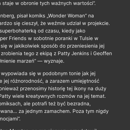
a staje w obronie tych ważnych wartości”.
einberg, pisał komiks „Wonder Woman” na
rdzo się cieszył, że weźmie udział w projekcie.
uperbohaterką od czasu, kiedy jako
uper Friends w sobotnie poranki w Tulsie w
ię w jakikolwiek sposób do przeniesienia jej
 zrobienia tego z ekipą z Patty Jenkins i Geoffen
ełnienie marzeń” — wyznaje.
, wypowiada się w podobnym tonie jak jej
ie jej różnorodność, a zarazem umiejętność
onieważ przenosimy historię tej ikony na duży
Patty wiele kreatywnych rozmów na jej temat.
miksach, ale potrafi też być bezradna,
ntowana… za jednym zamachem. Poza tym nigdy
emocjami”.