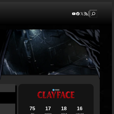
Szukaj
YouTube
Facebook
X
RSS Feed
|
7
5
1
7
1
8
1
5
dni
godzin
minut
sekund