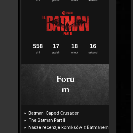
5
5
8
1
7
1
8
1
5
dni
godzin
minut
sekund
Foru
m