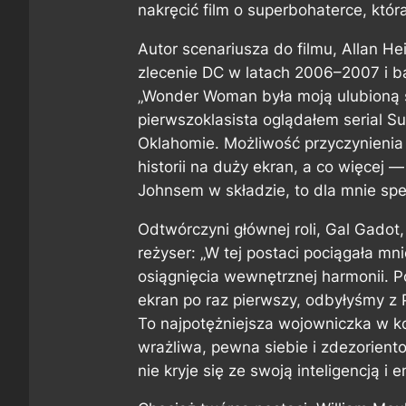
nakręcić film o superbohaterce, któr
Autor scenariusza do filmu, Allan H
zlecenie DC w latach 2006–2007 i ba
„Wonder Woman była moją ulubioną s
pierwszoklasista oglądałem serial S
Oklahomie. Możliwość przyczynienia s
historii na duży ekran, a co więcej —
Johnsem w składzie, to dla mnie sp
Odtwórczyni głównej roli, Gal Gadot
reżyser: „W tej postaci pociągała mn
osiągnięcia wewnętrznej harmonii. P
ekran po raz pierwszy, odbyłyśmy z 
To najpotężniejsza wojowniczka w ko
wrażliwa, pewna siebie i zdezorie
nie kryje się ze swoją inteligencją i 