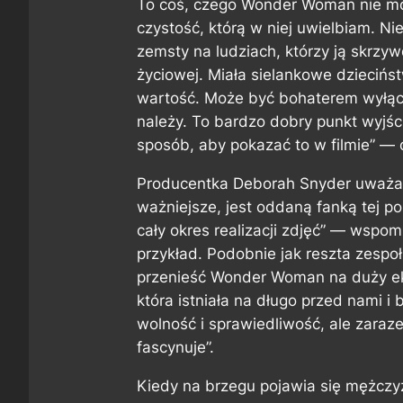
To coś, czego Wonder Woman nie m
czystość, którą w niej uwielbiam. Ni
zemsty na ludziach, którzy ją skrzywdz
życiowej. Miała sielankowe dziecińs
wartość. Może być bohaterem wyłączn
należy. To bardzo dobry punkt wyjści
sposób, aby pokazać to w filmie” —
Producentka Deborah Snyder uważa, ż
ważniejsze, jest oddaną fanką tej p
cały okres realizacji zdjęć” — wspom
przykład. Podobnie jak reszta zespo
przenieść Wonder Woman na duży ekr
która istniała na długo przed nami i 
wolność i sprawiedliwość, ale zaraze
fascynuje”.
Kiedy na brzegu pojawia się mężczy