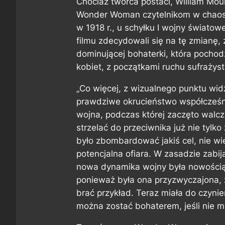
Chociaż twórca postaci, William Mou
Wonder Woman czytelnikom w chaosie 
w 1918 r., u schyłku I wojny światow
filmu zdecydowali się na tę zmianę, 
dominującej bohaterki, która pochodz
kobiet, z początkami ruchu sufrażyst
„Co więcej, z wizualnego punktu wid
prawdziwe okrucieństwo współcześn
wojna, podczas której zaczęto walczy
strzelać do przeciwnika już nie tylko 
było zbombardować jakiś cel, nie wi
potencjalna ofiara. W zasadzie zabija
nowa dynamika wojny była nowością
ponieważ była ona przyzwyczajona, ż
brać przykład. Teraz miała do czynie
można zostać bohaterem, jeśli nie ma