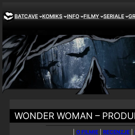
BATCAVE
KOMIKS
INFO
FILMY
SERIALE
G
WONDER WOMAN – PRODU
|
O FILMIE
|
RECENZJE
|