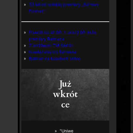
30 lat od polskiej premiery „Batman
Forever”
Powrót do lat 60. z okazji 60-lecia
premiery Batmana
Z archiwum TM-Semic
Nawiązania do Batmana
Batman na kasetach video
Już
wkrót
ce
"Uniwe