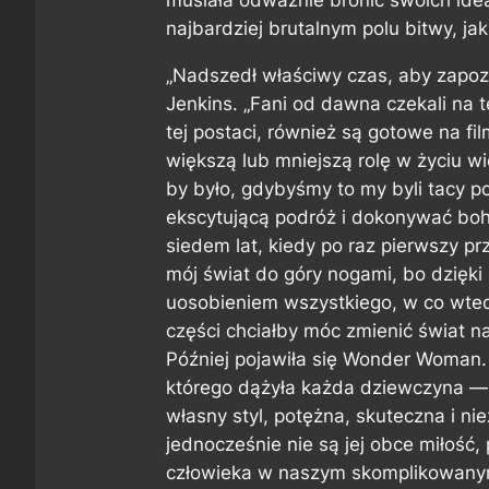
musiała odważnie bronić swoich ide
najbardziej brutalnym polu bitwy, jak
„Nadszedł właściwy czas, aby zapo
Jenkins. „Fani od dawna czekali na t
tej postaci, również są gotowe na f
większą lub mniejszą rolę w życiu wi
by było, gdybyśmy to my byli tacy po
ekscytującą podróż i dokonywać boh
siedem lat, kiedy po raz pierwszy p
mój świat do góry nogami, bo dzięki
uosobieniem wszystkiego, w co wtedy
części chciałby móc zmienić świat na
Później pojawiła się Wonder Woman. 
którego dążyła każda dziewczyna — s
własny styl, potężna, skuteczna i ni
jednocześnie nie są jej obce miłość
człowieka w naszym skomplikowanym