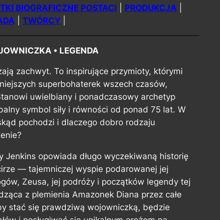
TKI BIOGRAFICZNE POSTACI
|
PRODUKCJA
|
ADA
|
TWÓRCY
|
OJOWNICZKA • LEGENDA
ają zachwyt. To inspirujące przymioty, którymi
żniejszych superbohaterek wszech czasów,
tanowi uwielbiany i ponadczasowy archetyp
alny symbol siły i równości od ponad 75 lat. W
 skąd pochodzi i dlaczego dobro rodzaju
zenie?
y Jenkins opowiada długo wyczekiwaną historię
irze — tajemniczej wyspie podarowanej jej
ów, Zeusa, jej podróży i początków legendy tej
dząca z plemienia Amazonek Diana przez całe
 aby stać się prawdziwą wojowniczką, będzie