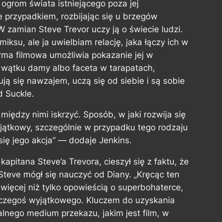
 ogrom świata istniejącego poza jej
 przypadkiem, rozbijając się u brzegów
W zamian Steve Trevor uczy ją o świecie ludzi.
iksu, ale ja uwielbiam relację, jaka łączy ich w
orma filmowa umożliwia pokazanie jej w
ez wątku damy albo faceta w tarapatach,
ją się nawzajem, uczą się od siebie i są sobie
 Suckle.
iędzy nimi iskrzyć. Sposób, w jaki rozwija się
wyjątkowy, szczególnie w przypadku tego rodzaju
się jego akcja” — dodaje Jenkins.
kapitana Steve’a Trevora, cieszył się z faktu, że
o Steve mógł się nauczyć od Diany. „Kręcąc ten
więcej niż tylko opowieścią o superbohaterce,
 czegoś wyjątkowego. Kluczem do uzyskania
alnego medium przekazu, jakim jest film, w