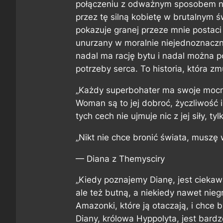
połączeniu z odważnym sposobem na
przez tę silną kobietę w brutalnym
pokazuje granej przeze mnie postaci —
unurzany w moralnie niejednoznacz
nadal ma rację bytu i nadal można 
potrzeby serca. To historia, która zm
„Każdy superbohater ma swoje mocn
Woman są to jej dobroć, życzliwość 
tych cech nie ujmuje nic z jej siły, t
„Nikt nie chce bronić świata, muszę 
— Diana z Themysciry
„Kiedy poznajemy Dianę, jest ciek
ale też butną, a niekiedy nawet nie
Amazonki, które ją otaczają, i chce
Diany, królowa Hyppolyta, jest bardz