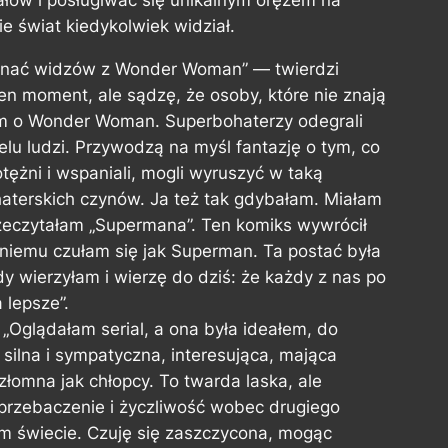
ałów i posługiwać się unikalnym orężem na
ie świat kiedykolwiek widział.
znać widzów z Wonder Woman” — twierdzi
en moment, ale sądzę, że osoby, które nie znają
ilm o Wonder Woman. Superbohaterzy odegrali
elu ludzi. Przywodzą na myśl fantazję o tym, co
tężni i wspaniali, mogli wyruszyć w taką
aterskich czynów. Ja też tak gdybałam. Miałam
rzeczytałam „Supermana”. Ten komiks wywrócił
 niemu czułam się jak Superman. Ta postać była
 wierzyłam i wierzę do dziś: że każdy z nas po
 lepsze”.
„Oglądałam serial, a ona była ideałem, do
ilna i sympatyczna, interesująca, mająca
ezłomna jak chłopcy. To twarda laska, ale
, przebaczenie i życzliwość wobec drugiego
 świecie. Czuję się zaszczycona, mogąc