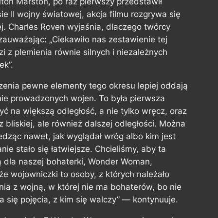
lton Marston, po raz pierwszy przedstawił
II wojny światowej, akcja filmu rozgrywa się
ej. Charles Roven wyjaśnia, dlaczego twórcy
zauważając: „Ciekawiło nas zestawienie tej
i z plemienia równie silnych i niezależnych
ek”.
zenia pewne elementy tego okresu lepiej oddają
ie prowadzonych wojen. To była pierwsza
ć na większą odległość, a nie tylko wręcz, oraz
z bliskiej, ale również dalszej odległości. Można
edząc nawet, jak wyglądał wróg albo kim jest
nie stało się łatwiejsze. Chcieliśmy, aby ta
 dla naszej bohaterki, Wonder Woman,
e wojowniczki to osoby, z których należało
nia z wojną, w której nie ma bohaterów, bo nie
 się pojęcia, z kim się walczy” — kontynuuje.