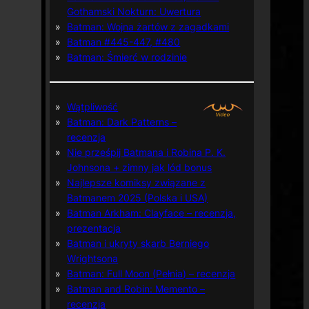
Gothamski Nokturn: Uwertura
Batman: Wojna żartów z zagadkami
Batman #445-447, #480
Batman: Śmierć w rodzinie
Wątpliwość
Batman: Dark Patterns –
recenzja
Nie prześpij Batmana i Robina P. K.
Johnsona + zimny jak lód bonus
Najlepsze komiksy związane z
Batmanem 2025 (Polska i USA)
Batman Arkham: Clayface – recenzja,
prezentacja
Batman i ukryty skarb Berniego
Wrightsona
Batman: Full Moon (Pełnia) – recenzja
Batman and Robin: Memento –
recenzja