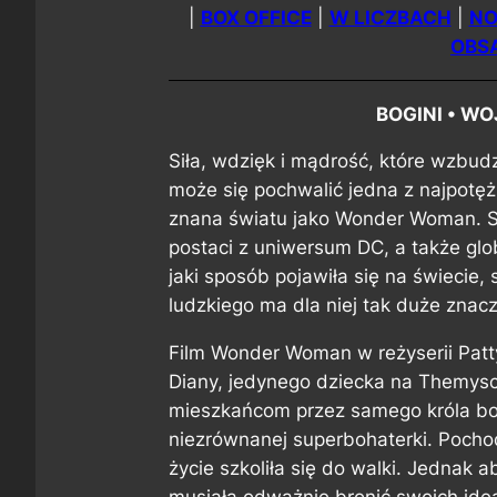
|
BOX OFFICE
|
W LICZBACH
|
NO
OBS
BOGINI • W
Siła, wdzięk i mądrość, które wzbudz
może się pochwalić jedna z najpotę
znana światu jako Wonder Woman. S
postaci z uniwersum DC, a także glob
jaki sposób pojawiła się na świecie,
ludzkiego ma dla niej tak duże znac
Film Wonder Woman w reżyserii Patt
Diany, jedynego dziecka na Themysc
mieszkańcom przez samego króla bog
niezrównanej superbohaterki. Pocho
życie szkoliła się do walki. Jednak