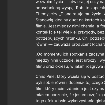
w swoim życiu — otwiera jej oczy na
odosobnioną wyspą. Robi to zupełnie
Themysciry. „Diana ratuje mu życie. 
Stanowią idealny duet na kartach kom
filmie. Jest między nimi chemia, a f
kontekście tej wielkiej przygody, b
potrzebujących ratunku. Oni potrzebu
równi” — zauważa producent Richard
„Od momentu ich spotkania zaczyna m
między nimi uczucie, jest uroczy i 
filmu oraz okresu, w jakim rozgrywa 
Chris Pine, który wciela się w postać 
byli sobie równi i doceniał to, czeg
film, który moim zdaniem jest czymś 
miałem poczucie, że jestem częścią
tego efektu było wykorzystanie glob