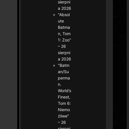
sierpni
a 2026
"Absol
ute
Batma
n, Tom
1: Zoo"
– 26
sierpni
a 2026
"Batm
an/Su
perma
n.
World’s
Finest,
Tom 6:
Niemo
żliwe"
– 26
sierpni