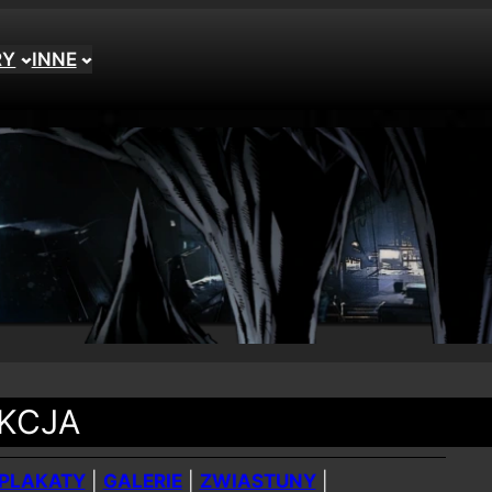
RY
INNE
KCJA
PLAKATY
|
GALERIE
|
ZWIASTUNY
|