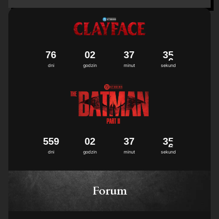
7
6
0
2
3
7
3
5
dni
godzin
minut
sekund
5
5
9
0
2
3
7
3
5
dni
godzin
minut
sekund
Forum