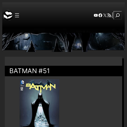
Szuka
YouTube
Facebook
X
RSS Feed
|
BATMAN #51