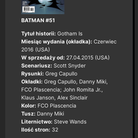
BATMAN #51
Tytuł historii:
Gotham Is
Miesiąc wydania (okładka):
Czerwiec
2016 (USA)
W sprzedaży od:
27.04.2015 (USA)
Scenariusz:
Scott Snyder
Rysunki:
Greg Capullo
Okładki:
Greg Capullo, Danny Miki,
FCO Plascencia; John Romita Jr.,
Klaus Janson, Alex Sinclair
Kolor:
FCO Plascencia
Tusz:
Danny Miki
Liternictwo:
Steve Wands
Ilość stron:
32