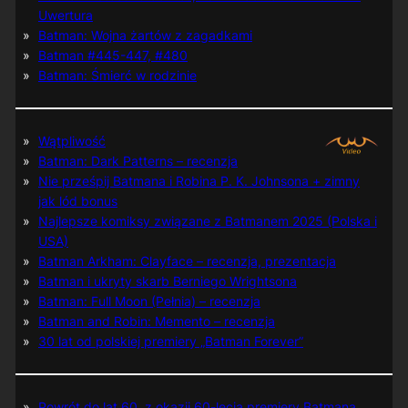
Uwertura
Batman: Wojna żartów z zagadkami
Batman #445-447, #480
Batman: Śmierć w rodzinie
Wątpliwość
Batman: Dark Patterns – recenzja
Nie prześpij Batmana i Robina P. K. Johnsona + zimny
jak lód bonus
Najlepsze komiksy związane z Batmanem 2025 (Polska i
USA)
Batman Arkham: Clayface – recenzja, prezentacja
Batman i ukryty skarb Berniego Wrightsona
Batman: Full Moon (Pełnia) – recenzja
Batman and Robin: Memento – recenzja
30 lat od polskiej premiery „Batman Forever”
Powrót do lat 60. z okazji 60-lecia premiery Batmana