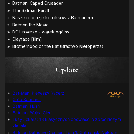
Update
Bat-Man: Pierwszy Rycerz
Grób Batmana
Batman: Hush
Batman: Wojna Cieni
Tuzy Jokera: 13 klasycznych opowieści o zbrodniczym
klaunie
Batman Detective Comics, Tom 1: Gothamski Nokturn: